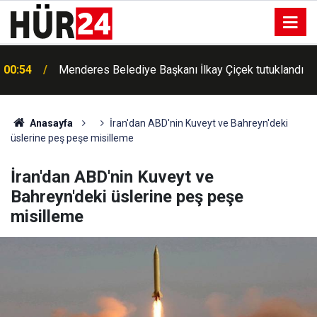
00:42
Erdemli'de Kur'an kursu öğrencileri piknikte buluştu
Anasayfa
İran'dan ABD'nin Kuveyt ve Bahreyn'deki
üslerine peş peşe misilleme
İran'dan ABD'nin Kuveyt ve
Bahreyn'deki üslerine peş peşe
misilleme