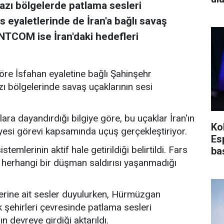
azı bölgelerde patlama sesleri
s eyaletlerinde de İran'a bağlı savaş
ENTCOM ise İran'daki hedefleri
öre İsfahan eyaletine bağlı Şahinşehr
zı bölgelerinde savaş uçaklarının sesi
ara dayandırdığı bilgiye göre, bu uçaklar İran'ın
Ko
iyesi görevi kapsamında uçuş gerçekleştiriyor.
Es
mlerinin aktif hale getirildiği belirtildi. Fars
ba
r herhangi bir düşman saldırısı yaşanmadığı
erine ait sesler duyulurken, Hürmüzgan
 şehirleri çevresinde patlama sesleri
 devreye girdiği aktarıldı.