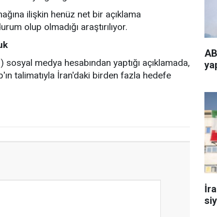
nağına ilişkin henüz net bir açıklama
rum olup olmadığı araştırılıyor.
uk
AB
sosyal medya hesabından yaptığı açıklamada,
ya
n talimatıyla İran'daki birden fazla hedefe
İr
si