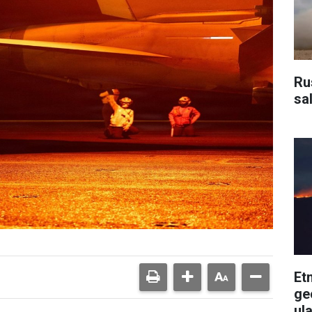
Ru
sa
Et
ge
ul