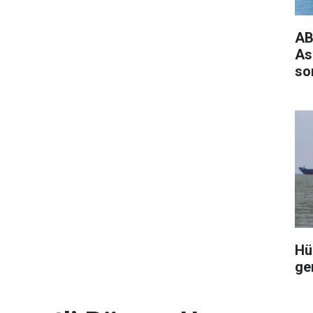
AB
As
so
Hü
ge