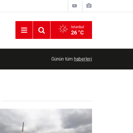
İstanbul
26 °C
10:21
TİGEM'den 7 bin 350 baş küçükbaş için satış iha
Günün tüm
haberleri