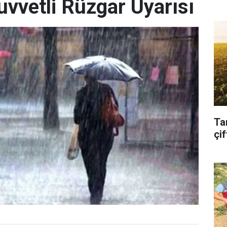
uvvetli Rüzgar Uyarısı
Ta
çif