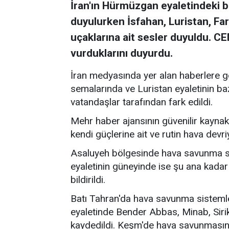
İran'ın Hürmüzgan eyaletindeki b
duyulurken İsfahan, Luristan, Far
uçaklarına ait sesler duyuldu. C
vurduklarını duyurdu.
İran medyasında yer alan haberlere g
semalarında ve Luristan eyaletinin ba
vatandaşlar tarafından fark edildi.
Mehr haber ajansının güvenilir kaynakl
kendi güçlerine ait ve rutin hava devr
Asaluyeh bölgesinde hava savunma siste
eyaletinin güneyinde ise şu ana kada
bildirildi.
Batı Tahran'da hava savunma sisteml
eyaletinde Bender Abbas, Minab, Sirik
kaydedildi. Keşm'de hava savunmasının