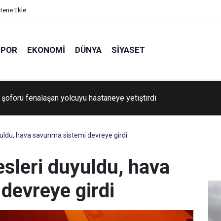
itene Ekle
SPOR
EKONOMI
DÜNYA
SIYASET
nardağı yeniden faaliyete geçti: Lav ve kül bulutu hava ulaşımını
 etkiledi
yuldu, hava savunma sistemi devreye girdi
esleri duyuldu, hava
devreye girdi