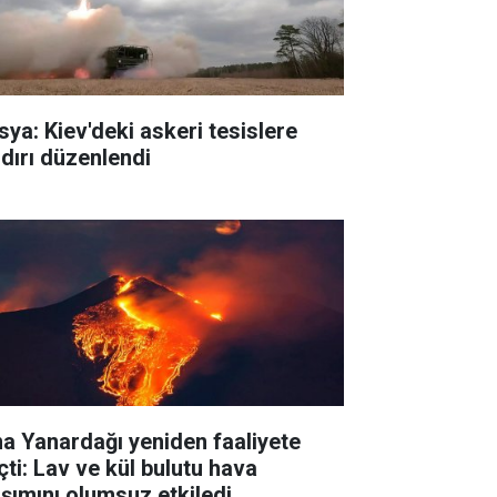
sya: Kiev'deki askeri tesislere
ldırı düzenlendi
na Yanardağı yeniden faaliyete
çti: Lav ve kül bulutu hava
aşımını olumsuz etkiledi