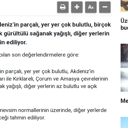
Üz
niz’in parçalı, yer yer çok bulutlu, birçok
bu
k gürültülü sağanak yağışlı, diğer yerlerin
n ediliyor.
ılan son değerlendirmelere göre:
n parçalı, yer yer çok bulutlu, Akdeniz’in
rı ile Kırklareli, Çorum ve Amasya çevrelerinin
 yağışlı, diğer yerlerin az bulutlu ve açık
Me
vsim normallerinin üzerinde, diğer yerlerde
ği tahmin ediliyor.