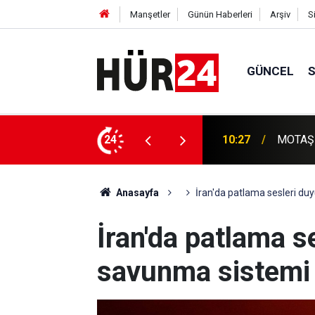
Manşetler
Günün Haberleri
Arşiv
S
GÜNCEL
Etna Ya
 hastaneye yetiştirdi
24
10:24
olumsuz
Anasayfa
İran'da patlama sesleri du
İran'da patlama s
savunma sistemi 