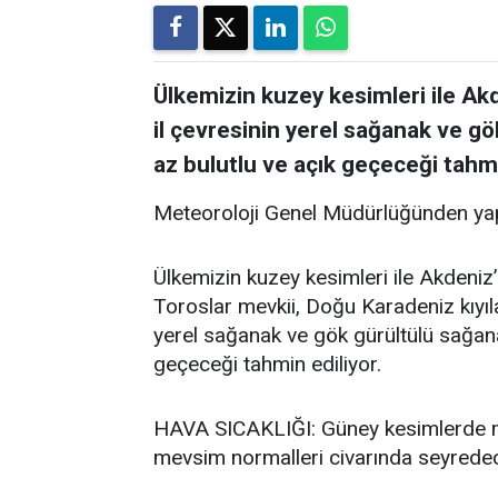
Ülkemizin kuzey kesimleri ile Akde
il çevresinin yerel sağanak ve gö
az bulutlu ve açık geçeceği tahmi
Meteoroloji Genel Müdürlüğünden yap
Ülkemizin kuzey kesimleri ile Akdeniz’i
Toroslar mevkii, Doğu Karadeniz kıyıla
yerel sağanak ve gök gürültülü sağanak
geçeceği tahmin ediliyor.
HAVA SICAKLIĞI: Güney kesimlerde me
mevsim normalleri civarında seyredece