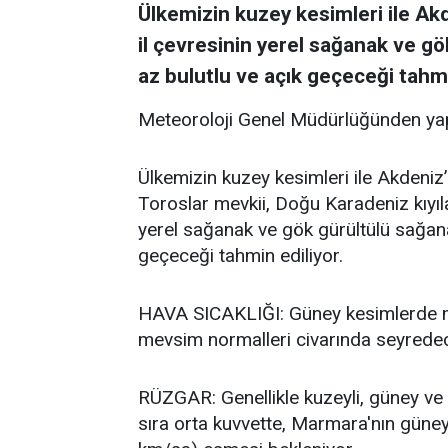
Ülkemizin kuzey kesimleri ile Akde
il çevresinin yerel sağanak ve gö
az bulutlu ve açık geçeceği tahmi
Meteoroloji Genel Müdürlüğünden yap
Ülkemizin kuzey kesimleri ile Akdeniz’i
Toroslar mevkii, Doğu Karadeniz kıyıla
yerel sağanak ve gök gürültülü sağanak
geçeceği tahmin ediliyor.
HAVA SICAKLIĞI: Güney kesimlerde me
mevsim normalleri civarında seyredece
RÜZGAR: Genellikle kuzeyli, güney ve 
sıra orta kuvvette, Marmara'nın güneyb