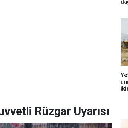
dağ
Ye
um
ik
uvvetli Rüzgar Uyarısı