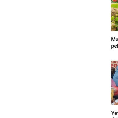
Mal
pe
Ye