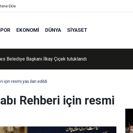
itene Ekle
SPOR
EKONOMI
DÜNYA
SIYASET
'de Kur'an kursu öğrencileri piknikte buluştu
i için resmi yas ilan edildi
labı Rehberi için resmi