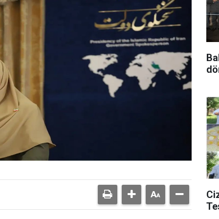
Ba
dö
Ciz
Te