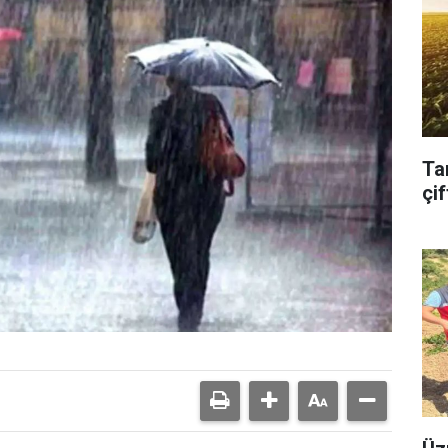
Ta
çif