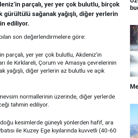
Üz
niz’in parçalı, yer yer çok bulutlu, birçok
bu
k gürültülü sağanak yağışlı, diğer yerlerin
n ediliyor.
ılan son değerlendirmelere göre:
n parçalı, yer yer çok bulutlu, Akdeniz’in
rı ile Kırklareli, Çorum ve Amasya çevrelerinin
 yağışlı, diğer yerlerin az bulutlu ve açık
Me
vsim normallerinin üzerinde, diğer yerlerde
ği tahmin ediliyor.
doğu kesimlerde güneyli yönlerden hafif, ara
atısı ile Kuzey Ege kıyılarında kuvvetli (40-60