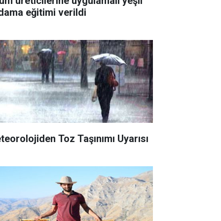
üm üreticilerine uygulamalı yeşil
dama eğitimi verildi
teorolojiden Toz Taşınımı Uyarısı