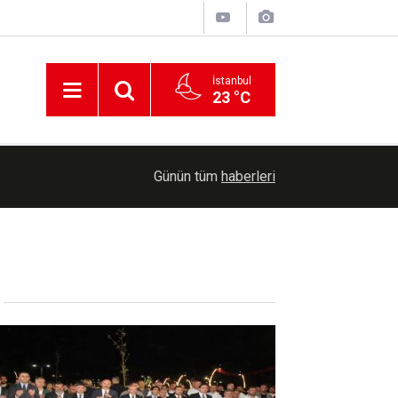
İstanbul
23 °C
00:36
Erzurum'da Bağımlılıkla Mücadele İl Koordinasyo
Günün tüm
haberleri