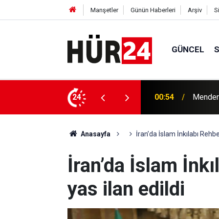
Manşetler
Günün Haberleri
Arşiv
S
GÜNCEL
y Çiçek tutuklandı
24
00:42
Erdemli
Anasayfa
İran’da İslam İnkılabı Rehber
İran’da İslam İnkı
yas ilan edildi