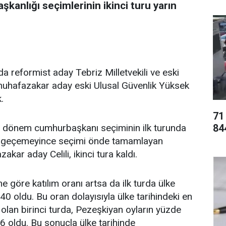
anlığı seçimlerinin ikinci turu yarın
a reformist aday Tebriz Milletvekili ve eski
muhafazakar aday eski Ulusal Güvenlik Yüksek
.
71
84
ü dönem cumhurbaşkanı seçiminin ilk turunda
yi geçemeyince seçimi önde tamamlayan
kar aday Celili, ikinci tura kaldı.
 göre katılım oranı artsa da ilk turda ülke
0 oldu. Bu oran dolayısıyla ülke tarihindeki en
olan birinci turda, Pezeşkiyan oyların yüzde
8,6 oldu. Bu sonuçla ülke tarihinde