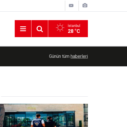
İstanbul
28 °C
11:22
Altın fiyatları yedi haftanın zirvesinde
Günün tüm
haberleri