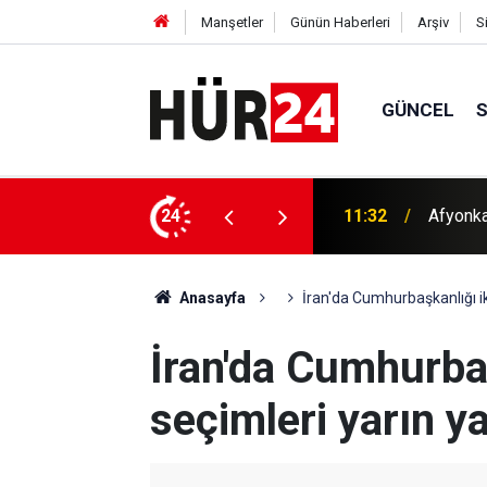
Manşetler
Günün Haberleri
Arşiv
S
GÜNCEL
k hükümlüsü yakalandı
24
11:30
Yahudi ç
Anasayfa
İran'da Cumhurbaşkanlığı iki
İran'da Cumhurbaş
seçimleri yarın y