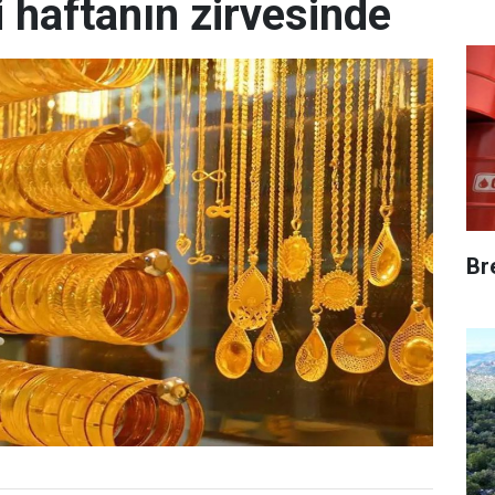
di haftanın zirvesinde
Br