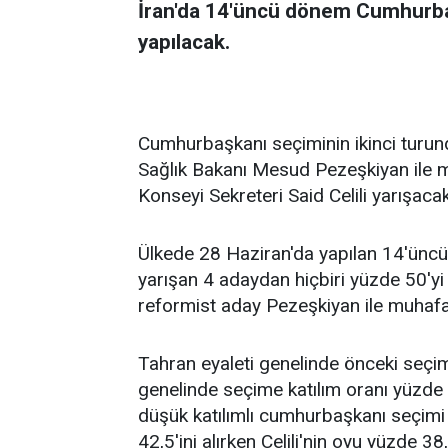
İran'da 14'üncü dönem Cumhurbaşk
yapılacak.
Cumhurbaşkanı seçiminin ikinci turund
Sağlık Bakanı Mesud Pezeşkiyan ile 
Konseyi Sekreteri Said Celili yarışacak
Ülkede 28 Haziran'da yapılan 14'ünc
yarışan 4 adaydan hiçbiri yüzde 50'
reformist aday Pezeşkiyan ile muhafaza
Tahran eyaleti genelinde önceki seçime
genelinde seçime katılım oranı yüzde 4
düşük katılımlı cumhurbaşkanı seçimi 
42,5'ini alırken Celili'nin oyu yüzde 3