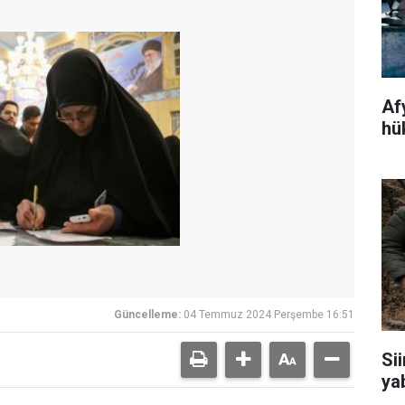
Af
hü
Güncelleme:
04 Temmuz 2024 Perşembe 16:51
Sii
ya