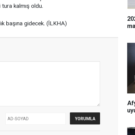
 tura kalmış oldu.
20
ndık başına gidecek. (İLKHA)
mal
Af
uy