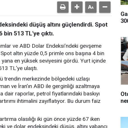
Ga
300
deksindeki düşüş altını güçlendirdi. Spot
6 bin 513 TL’ye çıktı.
dımlar ve ABD Dolar Endeksi’ndeki gevşeme
. Spot altın yüzde 0,5 primle ons başına 4 bin
 yana en yüksek seviyesini gördü. Yurt içinde
513 TL’ye ulaştı.
nlü trendin merkezinde bölgedeki uzlaşı
man ve İran’ın ABD ile gerginliği azaltmaya
 dair raporlar, petrol fiyatlarındaki baskıyı
Oto
ne
rtırımı ihtimalini zayıflatıyor. Bu durum faiz
rtırma olasılığı iki gün önce yüzde 67 iken
deki ve dolar endeksindeki düşüş, altını yabancı