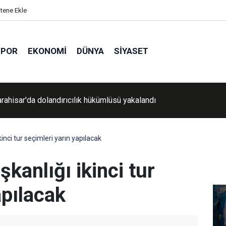
itene Ekle
SPOR
EKONOMI
DÜNYA
SIYASET
eteler Batı Şeria'daki saldırılarını artırdı
nci tur seçimleri yarın yapılacak
kanlığı ikinci tur
apılacak