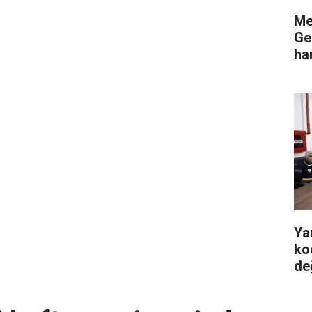
Me
Ge
ha
Ya
ko
de