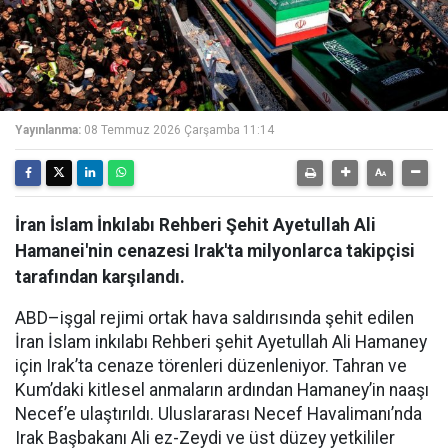
Yayınlanma:
08 Temmuz 2026 Çarşamba 11:14
İran İslam İnkılabı Rehberi Şehit Ayetullah Ali
Hamanei'nin cenazesi Irak'ta milyonlarca takipçisi
tarafından karşılandı.
ABD–işgal rejimi ortak hava saldırısında şehit edilen
İran İslam inkılabı Rehberi şehit Ayetullah Ali Hamaney
için Irak’ta cenaze törenleri düzenleniyor. Tahran ve
Kum’daki kitlesel anmaların ardından Hamaney’in naaşı
Necef’e ulaştırıldı. Uluslararası Necef Havalimanı’nda
Irak Başbakanı Ali ez-Zeydi ve üst düzey yetkililer