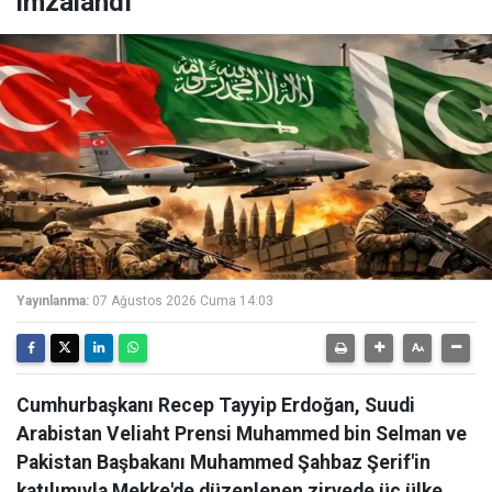
imzalandı
Yayınlanma:
07 Ağustos 2026 Cuma 14:03
Cumhurbaşkanı Recep Tayyip Erdoğan, Suudi
Arabistan Veliaht Prensi Muhammed bin Selman ve
Pakistan Başbakanı Muhammed Şahbaz Şerif'in
katılımıyla Mekke'de düzenlenen zirvede üç ülke