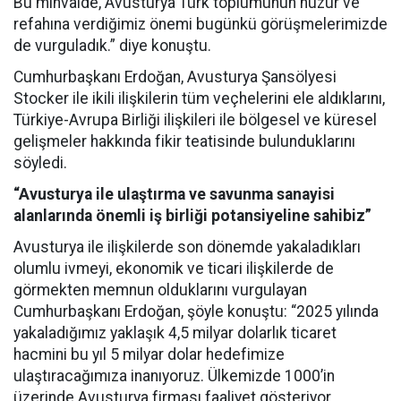
Bu minvalde, Avusturya Türk toplumunun huzur ve
refahına verdiğimiz önemi bugünkü görüşmelerimizde
de vurguladık.” diye konuştu.
Cumhurbaşkanı Erdoğan, Avusturya Şansölyesi
Stocker ile ikili ilişkilerin tüm veçhelerini ele aldıklarını,
Türkiye-Avrupa Birliği ilişkileri ile bölgesel ve küresel
gelişmeler hakkında fikir teatisinde bulunduklarını
söyledi.
“Avusturya ile ulaştırma ve savunma sanayisi
alanlarında önemli iş birliği potansiyeline sahibiz”
Avusturya ile ilişkilerde son dönemde yakaladıkları
olumlu ivmeyi, ekonomik ve ticari ilişkilerde de
görmekten memnun olduklarını vurgulayan
Cumhurbaşkanı Erdoğan, şöyle konuştu: “2025 yılında
yakaladığımız yaklaşık 4,5 milyar dolarlık ticaret
hacmini bu yıl 5 milyar dolar hedefimize
ulaştıracağımıza inanıyoruz. Ülkemizde 1000’in
üzerinde Avusturya firması faaliyet gösteriyor.