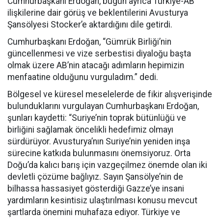
Cumhurbaşkanı Erdoğan, bugün ayrıca Türkiye-AB
ilişkilerine dair görüş ve beklentilerini Avusturya
Şansölyesi Stocker’e aktardığını dile getirdi.
Cumhurbaşkanı Erdoğan, “Gümrük Birliği’nin
güncellenmesi ve vize serbestisi diyaloğu başta
olmak üzere AB’nin atacağı adımların hepimizin
menfaatine olduğunu vurguladım.” dedi.
Bölgesel ve küresel meselelerde de fikir alışverişinde
bulunduklarını vurgulayan Cumhurbaşkanı Erdoğan,
şunları kaydetti: “Suriye’nin toprak bütünlüğü ve
birliğini sağlamak öncelikli hedefimiz olmayı
sürdürüyor. Avusturya’nın Suriye’nin yeniden inşa
sürecine katkıda bulunmasını önemsiyoruz. Orta
Doğu’da kalıcı barış için vazgeçilmez önemde olan iki
devletli çözüme bağlıyız. Sayın Şansölye’nin de
bilhassa hassasiyet gösterdiği Gazze’ye insani
yardımların kesintisiz ulaştırılması konusu mevcut
şartlarda önemini muhafaza ediyor. Türkiye ve