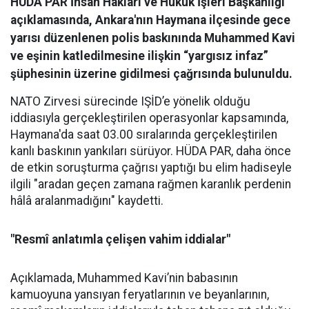
HÜDA PAR İnsan Hakları ve Hukuk İşleri Başkanlığı
açıklamasında, Ankara'nın Haymana ilçesinde gece
yarısı düzenlenen polis baskınında Muhammed Kavi
ve eşinin katledilmesine ilişkin “yargısız infaz”
şüphesinin üzerine gidilmesi çağrısında bulunuldu.
NATO Zirvesi sürecinde IŞİD’e yönelik olduğu
iddiasıyla gerçekleştirilen operasyonlar kapsamında,
Haymana'da saat 03.00 sıralarında gerçekleştirilen
kanlı baskının yankıları sürüyor. HÜDA PAR, daha önce
de etkin soruşturma çağrısı yaptığı bu elim hadiseyle
ilgili "aradan geçen zamana rağmen karanlık perdenin
hâlâ aralanmadığını" kaydetti.
"Resmî anlatımla çelişen vahim iddialar"
Açıklamada, Muhammed Kavi’nin babasının
kamuoyuna yansıyan feryatlarının ve beyanlarının,