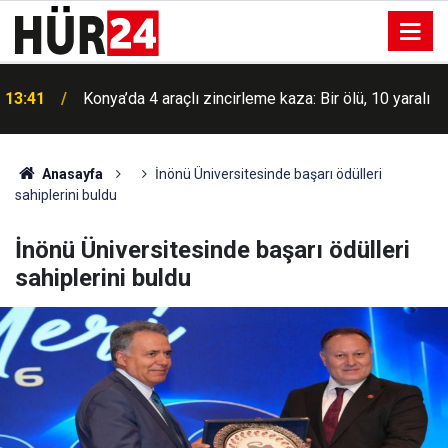
Yozgat Sorgun'da huzur uygulamasında aranan şahıs
13:41
yakalandı
Anasayfa
İnönü Üniversitesinde başarı ödülleri
sahiplerini buldu
İnönü Üniversitesinde başarı ödülleri
sahiplerini buldu