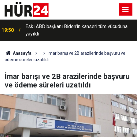
HÜDA PAR’dan Haymana’daki Kavi ailesine ziyaret:
19:28
Soruşturma şeffaf yürütülsün
Anasayfa
İmar barışı ve 2B arazilerinde başvuru ve
ödeme süreleri uzatıldı
İmar barışı ve 2B arazilerinde başvuru
ve ödeme süreleri uzatıldı