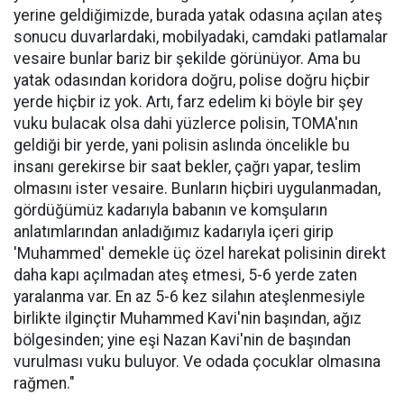
yerine geldiğimizde, burada yatak odasına açılan ateş
sonucu duvarlardaki, mobilyadaki, camdaki patlamalar
vesaire bunlar bariz bir şekilde görünüyor. Ama bu
yatak odasından koridora doğru, polise doğru hiçbir
yerde hiçbir iz yok. Artı, farz edelim ki böyle bir şey
vuku bulacak olsa dahi yüzlerce polisin, TOMA'nın
geldiği bir yerde, yani polisin aslında öncelikle bu
insanı gerekirse bir saat bekler, çağrı yapar, teslim
olmasını ister vesaire. Bunların hiçbiri uygulanmadan,
gördüğümüz kadarıyla babanın ve komşuların
anlatımlarından anladığımız kadarıyla içeri girip
'Muhammed' demekle üç özel harekat polisinin direkt
daha kapı açılmadan ateş etmesi, 5-6 yerde zaten
yaralanma var. En az 5-6 kez silahın ateşlenmesiyle
birlikte ilginçtir Muhammed Kavi'nin başından, ağız
bölgesinden; yine eşi Nazan Kavi'nin de başından
vurulması vuku buluyor. Ve odada çocuklar olmasına
rağmen."