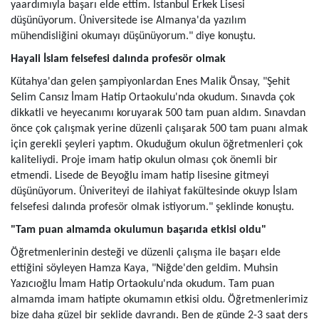
yaardımıyla başarı elde ettim. İstanbul Erkek Lisesi
düşünüyorum. Üniversitede ise Almanya'da yazılım
mühendisliğini okumayı düşünüyorum." diye konuştu.
Hayali İslam felsefesi dalında profesör olmak
Kütahya'dan gelen şampiyonlardan Enes Malik Önsay, "Şehit
Selim Cansız İmam Hatip Ortaokulu'nda okudum. Sınavda çok
dikkatli ve heyecanımı koruyarak 500 tam puan aldım. Sınavdan
önce çok çalışmak yerine düzenli çalışarak 500 tam puanı almak
için gerekli şeyleri yaptım. Okuduğum okulun öğretmenleri çok
kaliteliydi. Proje imam hatip okulun olması çok önemli bir
etmendi. Lisede de Beyoğlu imam hatip lisesine gitmeyi
düşünüyorum. Üniveriteyi de ilahiyat fakültesinde okuyp İslam
felsefesi dalında profesör olmak istiyorum." şeklinde konuştu.
"Tam puan almamda okulumun başarıda etkisi oldu"
Öğretmenlerinin desteği ve düzenli çalışma ile başarı elde
ettiğini söyleyen Hamza Kaya, "Niğde'den geldim. Muhsin
Yazıcıoğlu İmam Hatip Ortaokulu'nda okudum. Tam puan
almamda imam hatipte okumamın etkisi oldu. Öğretmenlerimiz
bize daha güzel bir şeklide davrandı. Ben de günde 2-3 saat ders