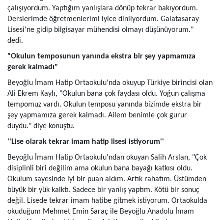
çalışıyordum. Yaptığım yanlışlara dönüp tekrar bakıyordum.
Derslerimde öğretmenlerimi iyice dinliyordum. Galatasaray
Lisesi'ne gidip bilgisayar mühendisi olmayı düşünüyorum."
dedi.
"Okulun temposunun yanında ekstra bir şey yapmamıza
gerek kalmadı"
Beyoğlu İmam Hatip Ortaokulu'nda okuyup Türkiye birincisi olan
Ali Ekrem Kaylı, "Okulun bana çok faydası oldu. Yoğun çalışma
tempomuz vardı. Okulun temposu yanında bizimde ekstra bir
şey yapmamıza gerek kalmadı. Ailem benimle çok gurur
duydu." diye konuştu.
''Lise olarak tekrar imam hatip lisesi istiyorum''
Beyoğlu İmam Hatip Ortaokulu'ndan okuyan Salih Arslan, "Çok
disiplinli biri değilim ama okulun bana bayağı katkısı oldu.
Okulum sayesinde iyi bir puan aldım. Artık rahatım. Üstümden
büyük bir yük kalktı. Sadece bir yanlış yaptım. Kötü bir sonuç
değil. Lisede tekrar imam hatibe gitmek istiyorum. Ortaokulda
okuduğum Mehmet Emin Saraç ile Beyoğlu Anadolu İmam