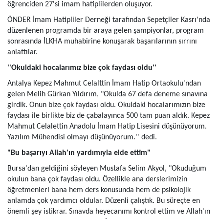
öğrenciden 27'si imam hatiplilerden oluşuyor.
ÖNDER İmam Hatipliler Derneği tarafından Sepetçiler Kasrı'nda
düzenlenen programda bir araya gelen şampiyonlar, program
sonrasında İLKHA muhabirine konuşarak başarılarının sırrını
anlattılar.
''Okuldaki hocalarımız bize çok faydası oldu''
Antalya Kepez Mahmut Celalttin İmam Hatip Ortaokulu'ndan
gelen Melih Gürkan Yıldırım, "Okulda 67 defa deneme sınavına
girdik. Onun bize çok faydası oldu. Okuldaki hocalarımızın bize
faydası ile birlikte biz de çabalayınca 500 tam puan aldık.
Kepez
Mahmut Celalettin Anadolu İmam Hatip Lisesini düşünüyorum.
Yazılım Mühendisi olmayı düşünüyorum.'' dedi.
"Bu başarıyı Allah'ın yardımıyla elde ettim"
Bursa'dan geldiğini söyleyen Mustafa Selim Akyol, "Okuduğum
okulun bana çok faydası oldu. Özellikle ana derslerimizin
öğretmenleri bana hem ders konusunda hem de psikolojik
anlamda çok yardımcı oldular. Düzenli çalıştık. Bu süreçte en
önemli şey istikrar. Sınavda heyecanımı kontrol ettim ve Allah'ın