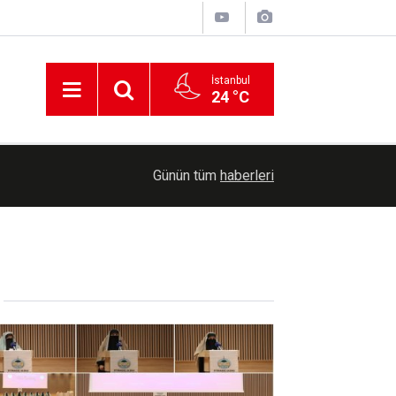
İstanbul
24 °C
00:36
Erzurum'da Bağımlılıkla Mücadele İl Koordinasyo
Günün tüm
haberleri