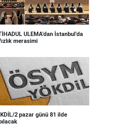
TİHADUL ULEMA'dan İstanbul'da
fızlık merasimi
KDİL/2 pazar günü 81 ilde
pılacak