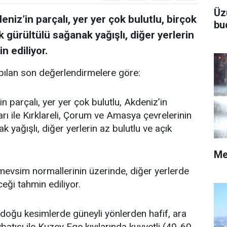
Üz
niz’in parçalı, yer yer çok bulutlu, birçok
bu
k gürültülü sağanak yağışlı, diğer yerlerin
n ediliyor.
ılan son değerlendirmelere göre:
n parçalı, yer yer çok bulutlu, Akdeniz’in
rı ile Kırklareli, Çorum ve Amasya çevrelerinin
 yağışlı, diğer yerlerin az bulutlu ve açık
Me
vsim normallerinin üzerinde, diğer yerlerde
ği tahmin ediliyor.
doğu kesimlerde güneyli yönlerden hafif, ara
atısı ile Kuzey Ege kıyılarında kuvvetli (40-60