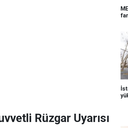
ME
far
İs
yü
uvvetli Rüzgar Uyarısı