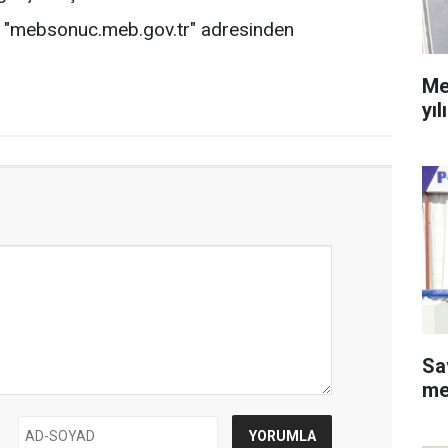
ını "mebsonuc.meb.gov.tr" adresinden
Me
yıl
Sa
me