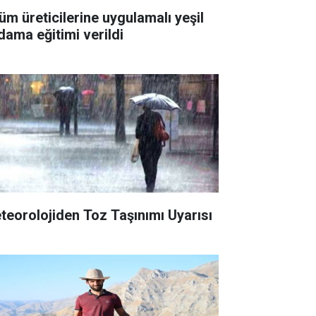
üm üreticilerine uygulamalı yeşil
dama eğitimi verildi
teorolojiden Toz Taşınımı Uyarısı