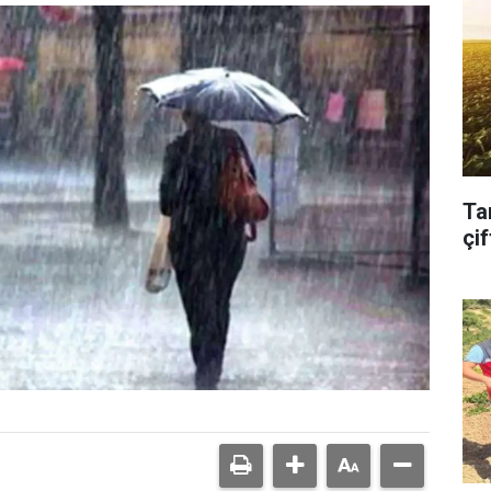
Ta
çif