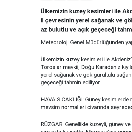
Ülkemizin kuzey kesimleri ile Akde
il çevresinin yerel sağanak ve gö
az bulutlu ve açık geçeceği tahmi
Meteoroloji Genel Müdürlüğünden yap
Ülkemizin kuzey kesimleri ile Akdeniz’i
Toroslar mevkii, Doğu Karadeniz kıyıla
yerel sağanak ve gök gürültülü sağanak
geçeceği tahmin ediliyor.
HAVA SICAKLIĞI: Güney kesimlerde me
mevsim normalleri civarında seyredece
RÜZGAR: Genellikle kuzeyli, güney ve 
sıra orta kuvvette, Marmara'nın güneyb