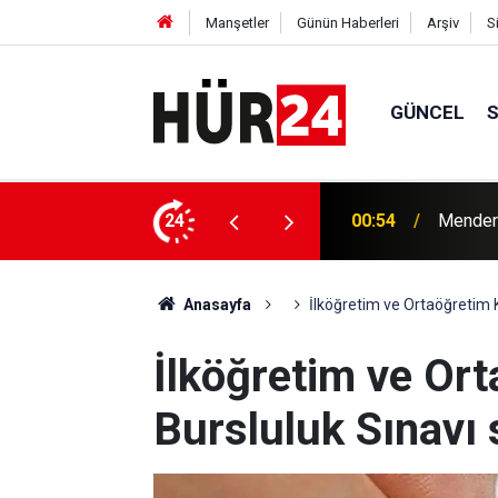
Manşetler
Günün Haberleri
Arşiv
S
GÜNCEL
y Çiçek tutuklandı
24
00:42
Erdemli
Anasayfa
İlköğretim ve Ortaöğretim K
İlköğretim ve Or
Bursluluk Sınavı 