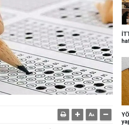
İT
ha
YÖ
ya