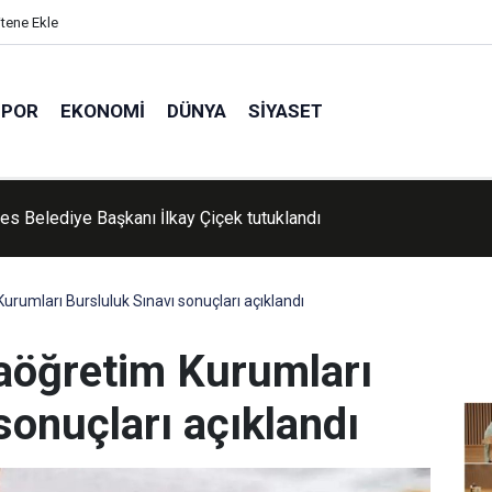
itene Ekle
SPOR
EKONOMI
DÜNYA
SIYASET
'de Kur'an kursu öğrencileri piknikte buluştu
urumları Bursluluk Sınavı sonuçları açıklandı
taöğretim Kurumları
sonuçları açıklandı