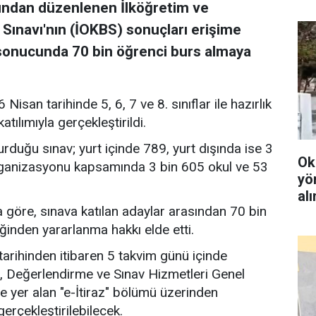
afından düzenlenen İlköğretim ve
Sınavı'nın (İOKBS) sonuçları erişime
 sonucunda 70 bin öğrenci burs almaya
isan tarihinde 5, 6, 7 ve 8. sınıflar ile hazırlık
katılımıyla gerçekleştirildi.
duğu sınav; yurt içinde 789, yurt dışında ise 3
Ok
rganizasyonu kapsamında 3 bin 605 okul ve 53
yö
al
göre, sınava katılan adaylar arasından 70 bin
ğinden yararlanma hakkı elde etti.
 tarihinden itibaren 5 takvim günü içinde
, Değerlendirme ve Sınav Hizmetleri Genel
 yer alan "e-İtiraz" bölümü üzerinden
erçekleştirilebilecek.