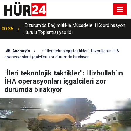
Erzurum'da Bağımlılıkla Mücadele İl Koordinasyon
00:36
Macaristan, aşırı sıcakların azalmasıyla birlikte acil
Kurulu Toplantısı yapıldı
00:26
enerji tasarrufu önlemlerini kaldırdı
Anasayfa
"İleri teknolojik taktikler": Hizbullah’ın İHA
operasyonları işgalcileri zor durumda bırakıyor
"İleri teknolojik taktikler": Hizbullah’ın
İHA operasyonları işgalcileri zor
durumda bırakıyor