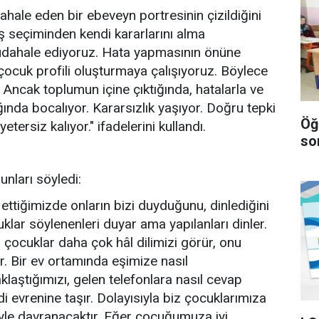
ale eden bir ebeveyn portresinin çizildiğini
 seçiminden kendi kararlarını alma
üdahale ediyoruz. Hata yapmasının önüne
çocuk profili oluşturmaya çalışıyoruz. Böylece
 Ancak toplumun içine çıktığında, hatalarla ve
ğında bocalıyor. Kararsızlık yaşıyor. Doğru tepki
Öğ
rsiz kalıyor." ifadelerini kullandı.
so
nları söyledi:
ettiğimizde onların bizi duyduğunu, dinlediğini
lar söylenenleri duyar ama yapılanları dinler.
, çocuklar daha çok hâl dilimizi görür, onu
r. Bir ev ortamında eşimize nasıl
klaştığımızı, gelen telefonlara nasıl cevap
di evrenine taşır. Dolayısıyla biz çocuklarımıza
öyle davranacaktır. Eğer çocuğumuza iyi