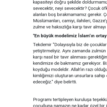
kapasiteyi doğru şekilde doldurmamız
sevecektir, neyi sevecektir? Çocuk öf
alanları boş bırakmamamız gerekir. Çoc
Müslümanları, camiyi, ilahileri, Gazze
zulme ve haksızlığa karşı tavır almayı
"En büyük modelimiz İslam’ın orta
Tekdemir "Dolayısıyla biz de çocuklar
yetiştirmeliyiz. Aynı zamanda zulmün
karşı nasıl bir tavır alınması gerektiğ
kendimize de bakmamız gerekiyor. Bi
koyduğu modeldir. Allah’ın razı oldu
kimliğimizi oluşturan unsurlara sahip
edeceğiz." diye belirtti.
Programı tertipleyen kuruluşa teşekkür
çocuğuna namazın ne kadar özel bir i