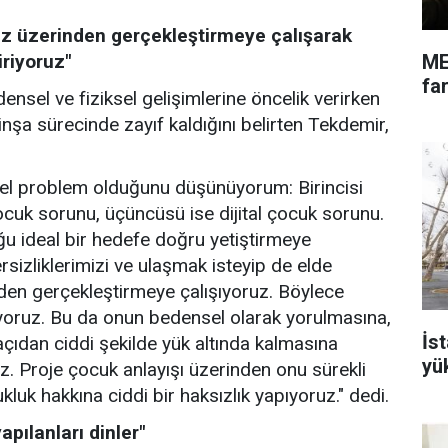
ız üzerinden gerçekleştirmeye çalışarak
ME
iriyoruz"
far
nsel ve fiziksel gelişimlerine öncelik verirken
nşa sürecinde zayıf kaldığını belirten Tekdemir,
emel problem olduğunu düşünüyorum: Birincisi
çocuk sorunu, üçüncüsü ise dijital çocuk sorunu.
u ideal bir hedefe doğru yetiştirmeye
ersizliklerimizi ve ulaşmak isteyip de elde
den gerçekleştirmeye çalışıyoruz. Böylece
iyoruz. Bu da onun bedensel olarak yorulmasına,
İs
açıdan ciddi şekilde yük altında kalmasına
yü
uz. Proje çocuk anlayışı üzerinden onu sürekli
luk hakkına ciddi bir haksızlık yapıyoruz." dedi.
pılanları dinler"