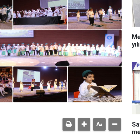
Me
yıl
Sa
me