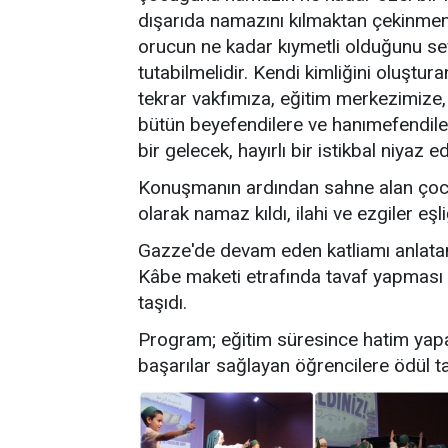
dışarıda namazını kılmaktan çekinmem
orucun ne kadar kıymetli olduğunu sev
tutabilmelidir. Kendi kimliğini oluştur
tekrar vakfımıza, eğitim merkezimize
bütün beyefendilere ve hanımefendile
bir gelecek, hayırlı bir istikbal niyaz e
Konuşmanın ardından sahne alan çocuk
olarak namaz kıldı, ilahi ve ezgiler eşl
Gazze'de devam eden katliamı anlata
Kâbe maketi etrafında tavaf yapması gö
taşıdı.
Program; eğitim süresince hatim yapan
başarılar sağlayan öğrencilere ödül ta