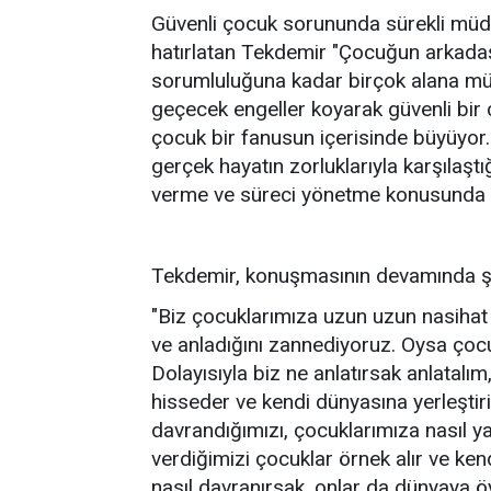
Güvenli çocuk sorununda sürekli müdah
hatırlatan Tekdemir "Çocuğun arkadaş
sorumluluğuna kadar birçok alana m
geçecek engeller koyarak güvenli bir 
çocuk bir fanusun içerisinde büyüyor.
gerçek hayatın zorluklarıyla karşılaştı
verme ve süreci yönetme konusunda yete
Tekdemir, konuşmasının devamında şu
"Biz çocuklarımıza uzun uzun nasihat 
ve anladığını zannediyoruz. Oysa çocuk
Dolayısıyla biz ne anlatırsak anlatalım
hisseder ve kendi dünyasına yerleştiri
davrandığımızı, çocuklarımıza nasıl ya
verdiğimizi çocuklar örnek alır ve ken
nasıl davranırsak, onlar da dünyaya 