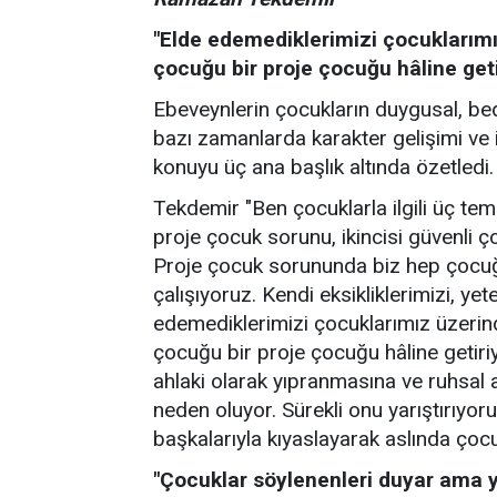
"Elde edemediklerimizi çocuklarım
çocuğu bir proje çocuğu hâline get
Ebeveynlerin çocukların duygusal, bede
bazı zamanlarda karakter gelişimi ve i
konuyu üç ana başlık altında özetledi.
Tekdemir "Ben çocuklarla ilgili üç t
proje çocuk sorunu, ikincisi güvenli 
Proje çocuk sorununda biz hep çocuğ
çalışıyoruz. Kendi eksikliklerimizi, yet
edemediklerimizi çocuklarımız üzerin
çocuğu bir proje çocuğu hâline getir
ahlaki olarak yıpranmasına ve ruhsal 
neden oluyor. Sürekli onu yarıştırıyor
başkalarıyla kıyaslayarak aslında çocuk
"Çocuklar söylenenleri duyar ama ya