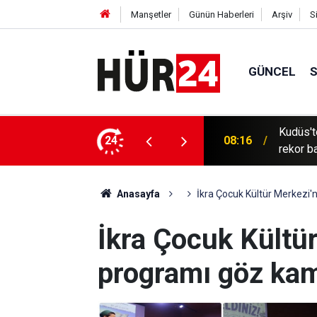
Manşetler
Günün Haberleri
Arşiv
S
GÜNCEL
iler 3 Filistinliyi şehit etti, Mescid-i Aksa'ya
24
07:57
Güneydo
Anasayfa
İkra Çocuk Kültür Merkezi'n
İkra Çocuk Kültür
programı göz kam