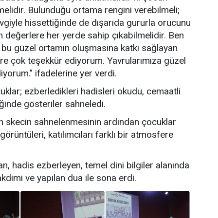
elidir. Bulunduğu ortama rengini verebilmeli;
giyle hissettiğinde de dışarıda gururla orucunu
an değerlere her yerde sahip çıkabilmelidir. Ben
, bu güzel ortamın oluşmasına katkı sağlayan
re çok teşekkür ediyorum. Yavrularımıza güzel
diyorum." ifadelerine yer verdi.
lar; ezberledikleri hadisleri okudu, cemaatli
iğinde gösteriler sahneledi.
n skecin sahnelenmesinin ardından çocuklar
rüntüleri, katılımcıları farklı bir atmosfere
, hadis ezberleyen, temel dini bilgiler alanında
kdimi ve yapılan dua ile sona erdi.