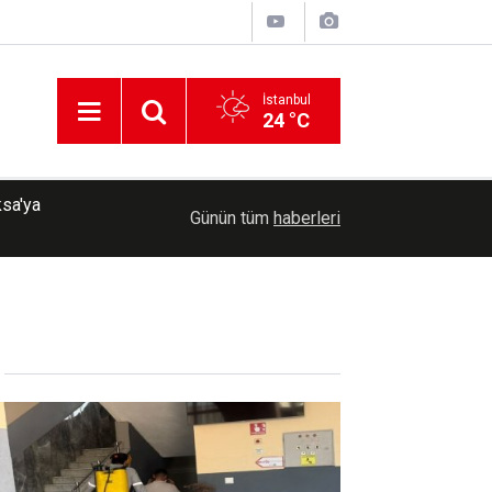
İstanbul
24 °C
Meta'ya çocuk güvenliği davasında rekor ceza: 
07:37
Günün tüm
haberleri
ödeyecek