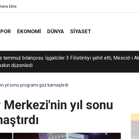
itene Ekle
SPOR
EKONOMI
DÜNYA
SIYASET
ğu'da toz taşınımı bekleniyor
in yıl sonu programı göz kamaştırdı
 Merkezi'nin yıl sonu
aştırdı