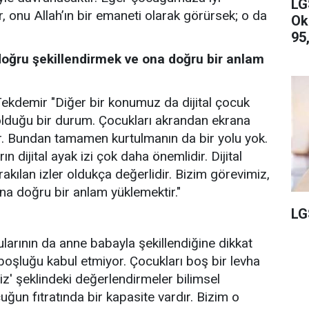
LG
, onu Allah’ın bir emaneti olarak görürsek; o da
Ok
95,
i doğru şekillendirmek ve ona doğru bir anlam
Tekdemir "Diğer bir konumuz da dijital çocuk
 olduğu bir durum. Çocukları akrandan ekrana
or. Bundan tamamen kurtulmanın da bir yolu yok.
ın dijital ayak izi çok daha önemlidir. Dijital
kılan izler oldukça değerlidir. Bizim görevimiz,
ona doğru bir anlam yüklemektir."
LG
gularının da anne babayla şekillendiğine dikkat
 boşluğu kabul etmiyor. Çocukları boş bir levha
iz' şeklindeki değerlendirmeler bilimsel
ğun fıtratında bir kapasite vardır. Bizim o