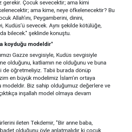
 gerekir. Çocuk sevecektir; ama kimi
kelenecektir; ama kime, neye öfkelenecektir? Bu
uk Allah’ını, Peygamberini, dinini,
’yi, Kudüs’ü sevecek. Aynı şekilde kötülüğe,
 da bilecek." şeklinde konuştu.
ya koyduğu modeldir"
ımızı Gazze sevgisiyle, Kudüs sevgisiyle
 ne olduğunu, katliamın ne olduğunu ve buna
ini de öğretmeliyiz. Tabii burada dönüp
zim en büyük modelimiz İslam’ın ortaya
ğu modeldir. Biz sahip olduğumuz değerlere ve
 çıktıkça inşallah model olmaya devam
lerini ileten Tekdemir, "Bir anne baba,
badet olduğunu öyle anlatmalıdır ki çocuk