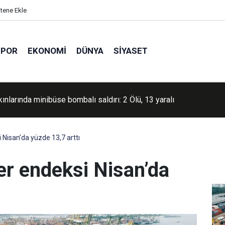
itene Ekle
SPOR
EKONOMI
DÜNYA
SIYASET
an'da Batı Nil Virüsü alarmı: Vaka sayıları artıyor
 Nisan’da yüzde 13,7 arttı
er endeksi Nisan’da