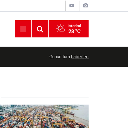
İstanbul
28 °C
11:56
Batman'da ailelere teknoloji bağımlılığı eğitimi v
Günün tüm
haberleri