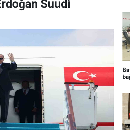
rdoğan Suudi
Ba
bağ