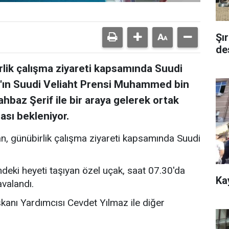
Şı
de
ik çalışma ziyareti kapsamında Suudi
an'ın Suudi Veliaht Prensi Muhammed bin
baz Şerif ile bir araya gelerek ortak
sı bekleniyor.
 günübirlik çalışma ziyareti kapsamında Suudi
eki heyeti taşıyan özel uçak, saat 07.30'da
Ka
valandı.
anı Yardımcısı Cevdet Yılmaz ile diğer