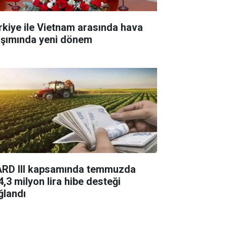
rkiye ile Vietnam arasında hava
aşımında yeni dönem
ARD III kapsamında temmuzda
4,3 milyon lira hibe desteği
ğlandı