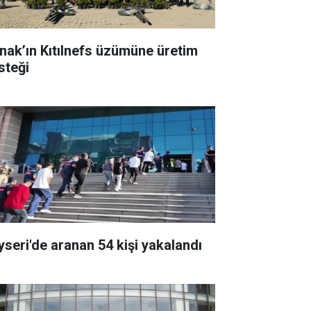
rnak’ın Kıtılnefs üzümüne üretim
steği
yseri'de aranan 54 kişi yakalandı