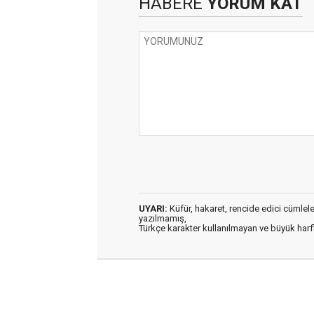
HABERE
YORUM KAT
UYARI:
Küfür, hakaret, rencide edici cümleler 
yazılmamış,
Türkçe karakter kullanılmayan ve büyük har