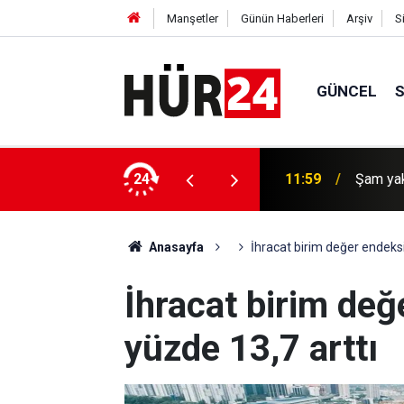
Manşetler
Günün Haberleri
Arşiv
S
GÜNCEL
ı saldırı: 2 Ölü, 13 yaralı
24
11:58
Yunanist
Anasayfa
İhracat birim değer endeksi
İhracat birim değ
yüzde 13,7 arttı