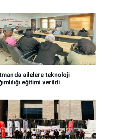
tman'da ailelere teknoloji
ımlılığı eğitimi verildi