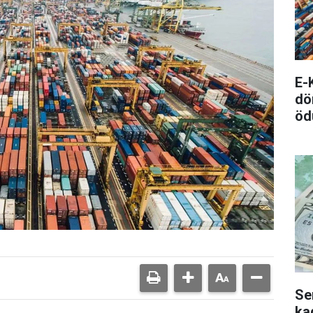
E-
dö
öd
Se
ka