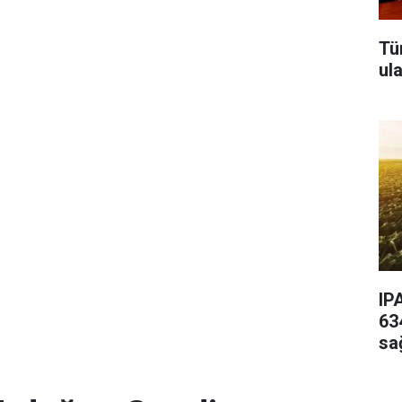
Tü
ul
IP
63
sa