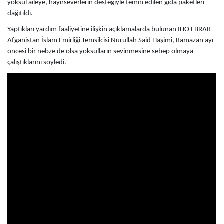
yoksul aileye, hayırseverlerin desteğiyle temin edilen gıda paketleri
dağıtıldı.
Yaptıkları yardım faaliyetine ilişkin açıklamalarda bulunan IHO EBRAR
Afganistan İslam Emirliği Temsilcisi Nurullah Said Haşimi, Ramazan ayı
öncesi bir nebze de olsa yoksulların sevinmesine sebep olmaya
çalıştıklarını söyledi.