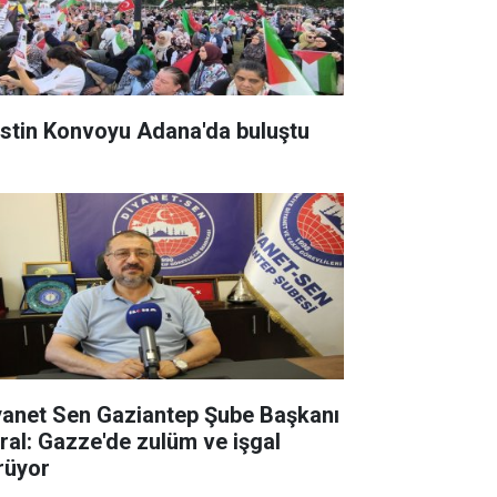
listin Konvoyu Adana'da buluştu
yanet Sen Gaziantep Şube Başkanı
ral: Gazze'de zulüm ve işgal
rüyor