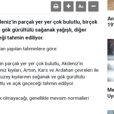
An
eniz’in parçalı yer yer çok bulutlu, birçok
19
 gök gürültülü sağanak yağışlı, diğer
ği tahmin ediliyor.
an yapılan tahminlere göre:
in parçalı yer yer çok bulutlu, Akdeniz’in
z kıyıları, Artvin, Kars ve Ardahan çevreleri ile
n kuzey kıyılarının sağanak ve gök gürültülü
tlu ve açık geçeceği tahmin ediliyor.
Me
Uy
k olmayacağı, genellikle mevsim normalleri