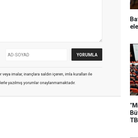
Ba
ele
veya imalar, inançlara saldırı içeren, imla kuralları ile
flerle yazılmış yorumlar onaylanmamaktadır.
"M
Bü
TB