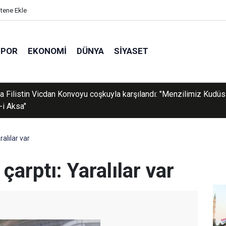
itene Ekle
SPOR
EKONOMI
DÜNYA
SIYASET
an'ın geri ittiği düzensiz göçmenler kurtarıldı
alılar var
çarptı: Yaralılar var