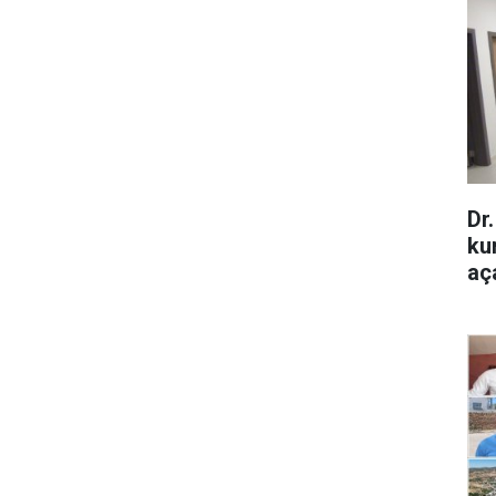
Dr
ku
aça