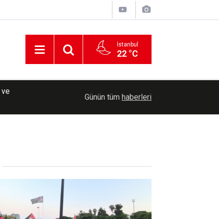
İstanbul
22 °C
00:50
Malatya'da çekicinin demir kısmına sıkışan kedi k
Günün tüm
haberleri