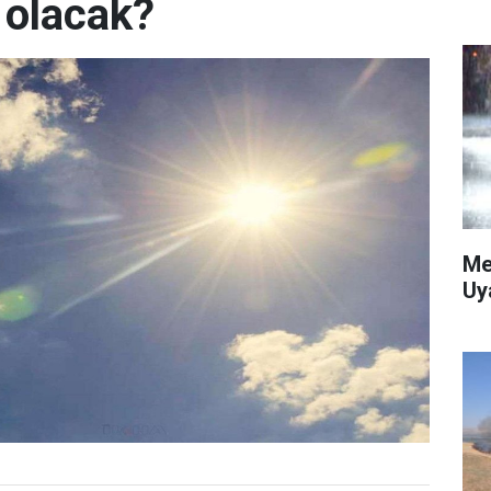
 olacak?
Me
Uy