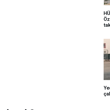
HÜ
Öz
tak
Ye
ça