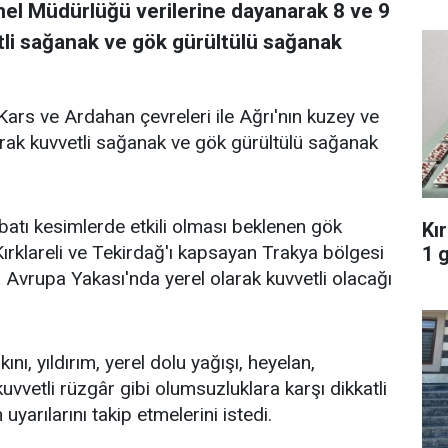
enel Müdürlüğü verilerine dayanarak 8 ve 9
tli sağanak ve gök gürültülü sağanak
ars ve Ardahan çevreleri ile Ağrı'nın kuzey ve
larak kuvvetli sağanak ve gök gürültülü sağanak
ı kesimlerde etkili olması beklenen gök
Kı
Kırklareli ve Tekirdağ'ı kapsayan Trakya bölgesi
1 
n Avrupa Yakası'nda yerel olarak kuvvetli olacağı
ını, yıldırım, yerel dolu yağışı, heyelan,
vvetli rüzgâr gibi olumsuzluklara karşı dikkatli
 uyarılarını takip etmelerini istedi.