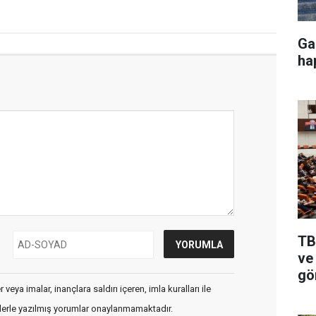
Ga
ha
TB
ve 
gö
veya imalar, inançlara saldırı içeren, imla kuralları ile
flerle yazılmış yorumlar onaylanmamaktadır.