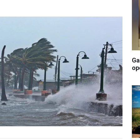
Ga
op