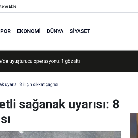
itene Ekle
SPOR
EKONOMI
DÜNYA
SIYASET
ep’te 17 yıl 6 ay kesinleşmiş hapis cezası bulunan şahıs yakalan
 uyarısı: 8 il için dikkat çağrısı
etli sağanak uyarısı: 8
ısı