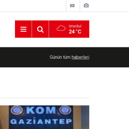
İstanbul
24 °C
dı
13:31
TBMM Genel Kurulunda şehit aileleri ve gazilere
Günün tüm
haberleri