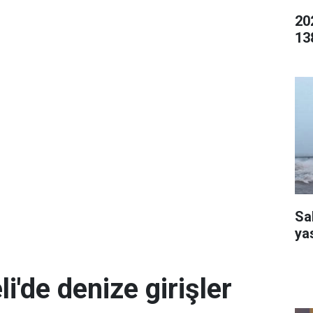
20
13
Sa
ya
i'de denize girişler