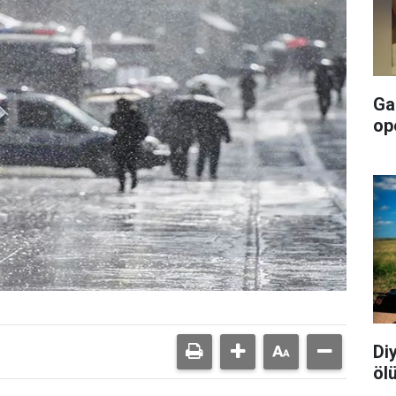
Ga
op
Di
öl