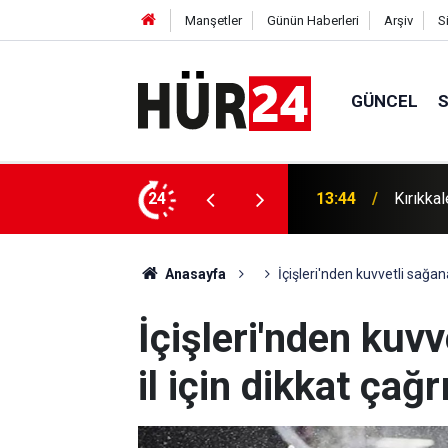
Manşetler
Günün Haberleri
Arşiv
S
GÜNCEL
nu: 1 gözaltı
24
13:37
Gaziant
Anasayfa
İçişleri'nden kuvvetli sağanak
İçişleri'nden kuvv
il için dikkat çağr