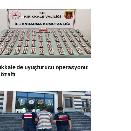
rıkkale'de uyuşturucu operasyonu:
gözaltı