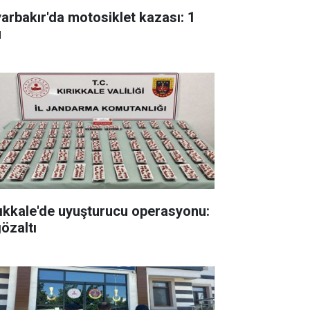
yarbakır'da motosiklet kazası: 1
ü
rıkkale'de uyuşturucu operasyonu:
gözaltı