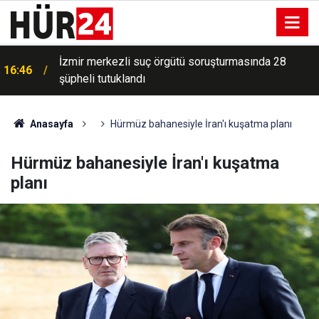
Bursa’da orman yangınına havadan ve karadan
16:40
müdahale ediliyor
Anasayfa
Hürmüz bahanesiyle İran'ı kuşatma planı
Hürmüz bahanesiyle İran'ı kuşatma
planı