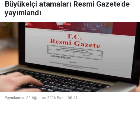
Büyükelçi atamaları Resmi Gazete'de
yayımlandı
Yayınlanma:
09 Ağustos 2026 Pazar 00:41
Cumhurbaşkanı Recep Tayyip Erdoğan'ın imzasıyla
Cumhurbaşkanlığı tarafından yapılan atamalar