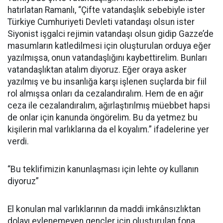
hatırlatan Ramanlı, “Çifte vatandaşlık sebebiyle ister
Türkiye Cumhuriyeti Devleti vatandaşı olsun ister
Siyonist işgalci rejimin vatandaşı olsun gidip Gazze’de
masumların katledilmesi için oluşturulan orduya eğer
yazılmışsa, onun vatandaşlığını kaybettirelim. Bunları
vatandaşlıktan atalım diyoruz. Eğer oraya asker
yazılmış ve bu insanlığa karşı işlenen suçlarda bir fiil
rol almışsa onları da cezalandıralım. Hem de en ağır
ceza ile cezalandıralım, ağırlaştırılmış müebbet hapsi
de onlar için kanunda öngörelim. Bu da yetmez bu
kişilerin mal varlıklarına da el koyalım.” ifadelerine yer
verdi.
“Bu teklifimizin kanunlaşması için lehte oy kullanın
diyoruz”
El konulan mal varlıklarının da maddi imkânsızlıktan
dolayı evlenemeyen gençler için oluşturulan fona