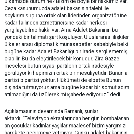
ülkemizde durum ne? Bizim de böyle bir hakkımız var.
Ceza kanunumuzda adalet bakanının talebi ile
soykırım suçuna ortak olan liderinden organizatörüne
kadar failinden azmettiricisine kadar herkesi
yargılayabilme hakkı var. Ama Adalet Bakanının bu
yöndeki bir talimatı şart koşuluyor. Uluslararası ilişkiler
ülkeler arası diplomatik münasebetler sebebiyle belki
bugüne kadar Adalet Bakanlığı bir irade sergilememiş
olabilir. Bu da eleştirilecek bir konudur. Zira Gazze
meselesi bütün siyasi partilerin ortak iradesiyle
görülüyor ki hepimizin ortak bir mesuliyetidir. Bunun a
partisi b partisi yoktur. Hükümeti de elbette Bunun
dışında tutmuyoruz ama bugüne kadar bir somut adım
atılmadığını da üzülerek müşahede ediyoruz." dedi.
Açıklamasının devamında Ramanlı, şunları
aktardı: "Televizyon ekranlarından her gün bombalanan
an çocuklar kadınlar yaşlılar maalesef bizim yargımızı
harekete geçirmeye yetmiyor. Çünkü adalet bakanının