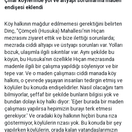
Çınar köylerinde yol ve altyapı sorunlarına maden
endişesi eklendi
Köy halkının mağdur edilmemesi gerektiğini belirten
Dinç, "Çömçeli (Husuka) Mahallesi'nin Hıçan
mezrasını ziyaret ettik ve bize ilettiği sorunlarda;
mezrada ciddi altyapı ve üstyapı sorunları var. Yolları
bozuk, ulaşımla ilgili sıkıntılar var. Aynı şekilde bu
köyün, bu Husuka'nın özellikle Hıçan mezrasında
madenle ilgili bir çalışma yapıldığı söyleniyor ve bir
tepe var. Ve o maden çalışması ciddi manada köy
halkını, o çevrede yaşayan insanları tedirgin etmiş ve
köylüler bu konuda endişelidirler. Nasıl olacağını tam
bilmiyorlar, şeffaf bir şekilde bunların bilgisi yok ve
bundan dolayı köy halkı diyor: 'Eğer burada bir maden
çalışması yapılırsa hepimizin burayı terk etmesi
gerekiyor.' Ve oradaki köy halkının hiçbiri buna rıza
göstermiyor, köylülerin rızası yok. Bu konuda bir şey
yapılırken köylülerin, orada kalan vatandaşlarımızın