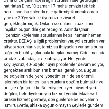
Daha önce Çınar ilçesi ilgili sorunları dile getirdiğini
hatırlatan Dinç, "O zaman 17 mahallemizin tek tek
sorunlarını bu salonda dile getirmiştik ancak orada
yine de 20'ye yakın köyümüzde ziyaret
gerçekleştirmiştik. Onların sorunlarının bazılarını
inşallah bugün dile getireceğim. Aslında Çınar
ilçemizin köylerinin sorunlarının hepsi hemen hemen
ortaktır. DEDAŞ'la ilgili problemleri var, yol sorunları var,
altyapı sorunları var, temiz su ihtiyaçları var ama buna
rağmen bu ihtiyaçlar hala karşılanmamış. Ciddi manada
oradaki vatandaşlar sıkıntı yaşıyor. Her yerde
söylüyoruz, 40-50 yıldır aynı problemler devam ediyor,
gerçekten artık bunların bitmesi gerekiyor. Bugün
belediyelerin de, yerel yönetimlerin de en önemli
işlerinden bir tanesi bu sorunlara çözüm bulmaktır ve
bu işle uğraşmaktır. Belediyelerin yeri siyaset yeri
değildir, belediyelerin yeri hizmet yeridir. Maalesef
bırakın hizmet görmeyi, son günlerde belediyelerin
ismi rüşvetle, ahlaka uygun olmayan şeylerle gündem