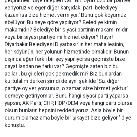
geçirilmeli.' diye talepleri var. 'Biz oyumuzu bir partiye
veriyoruz ve eğer diğer karşıdaki parti belediyeyi
kazanırsa bize hizmet vermiyor.' Bunu çok köyümüz
söylüyor. Bu neye göre yapılıyor? Belediye kimin
makamıdır? Belediye bir siyasi partinin makamı mıdır
veya bir siyasi partiye mi hizmet ediyor? Hayır!
Diyarbakır Belediyesi Diyarbakır'ın her mahallesinin,
her köyünün, her yolunun hizmetinde olmalıdır. Bunun
dışında eğer farklı bir şey yapılıyorsa geçmişte bize
dayatılandan ne farkı var? Geçmişte zaten biz bu
acıları, bu çileleri çok çekmedik mi? Biz bunlardan
kurtulalım derken şimdi de aynı şekilde 'Siz diğer
partiye oy veriyorsunuz, o zaman size hizmet yoktur.'
demeye getiriyomlar. Bunu hangi siyasi parti yaparsa
yapsın; AK Parti, CHP, HDP/DEM veya hangi parti olursa
olsun bunların hepsini reddediyoruz. Asla böyle bir
durum olamaz ama böyle bir şikayet bize geliyor." diye
konuştu.