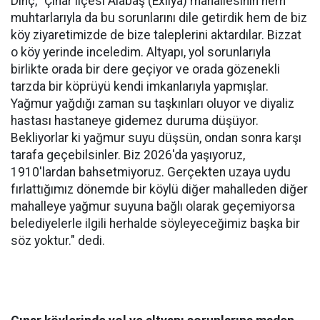
Dinç, "Çınar ilçesi Alabaş (Êxilya) mahallesinin hem
muhtarlarıyla da bu sorunlarını dile getirdik hem de biz
köy ziyaretimizde de bize taleplerini aktardılar. Bizzat
o köy yerinde inceledim. Altyapı, yol sorunlarıyla
birlikte orada bir dere geçiyor ve orada gözenekli
tarzda bir köprüyü kendi imkanlarıyla yapmışlar.
Yağmur yağdığı zaman su taşkınları oluyor ve diyaliz
hastası hastaneye gidemez duruma düşüyor.
Bekliyorlar ki yağmur suyu düşsün, ondan sonra karşı
tarafa geçebilsinler. Biz 2026'da yaşıyoruz,
1910'lardan bahsetmiyoruz. Gerçekten uzaya uydu
fırlattığımız dönemde bir köylü diğer mahalleden diğer
mahalleye yağmur suyuna bağlı olarak geçemiyorsa
belediyelerle ilgili herhalde söyleyeceğimiz başka bir
söz yoktur." dedi.