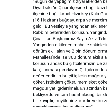
"Bugün de yaptığımız ziyaretlerden
Diyarbakır'ın Çınar ilçesine bağlı bazı
ilçesine bağlı kırsal Hızırbey (Kala 
(18 Haziran) buğday, arpa ve mercime
geldi. Bu vesileyle yangından etkilene
Rabbim beterinden korusun. Yangından
Çınar İlçe Başkanımız Sayın Aziz Tek
Yangından etkilenen mahalle sakinleri
dönüm ekili alan ve 2 bin dönüm orman
Mahallesi'nde ise 300 dönüm ekili al
korusun ancak bu çiftçilerimizin de zar
karşılanması gerekiyor. Çiftçilerin de
değerlendirilip bu çiftçilerin mağduriy
çöker, istihdam çöker, memleket çöker
mağduriyeti giderilmeli. En azından be
bekliyordu ve tam hasat alacağı bir d
bir kayıptır, büyük bir zarardır ve bu z
desteklenmesi lazım diyorum."