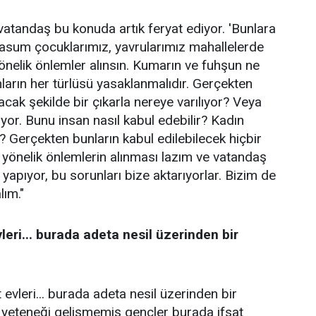
 vatandaş bu konuda artık feryat ediyor. 'Bunlara
Masum çocuklarımız, yavrularımız mahallelerde
 yönelik önlemler alınsın. Kumarın ve fuhşun ne
nların her türlüsü yasaklanmalıdır. Gerçekten
cak şekilde bir çıkarla nereye varılıyor? Veya
ıyor. Bunu insan nasıl kabul edebilir? Kadın
 Gerçekten bunların kabul edilebilecek hiçbir
ra yönelik önlemlerin alınması lazım ve vatandaş
yapıyor, bu sorunları bize aktarıyorlar. Bizim de
lım."
vleri... burada adeta nesil üzerinden bir
t evleri... burada adeta nesil üzerinden bir
me yeteneği gelişmemiş gençler burada ifsat