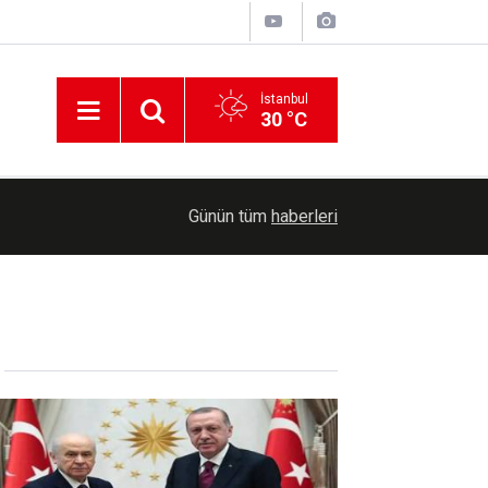
İstanbul
30 °C
15:41
İşgal çetesinin Gazze’ye yönelik saldırıları sürü
Günün tüm
haberleri