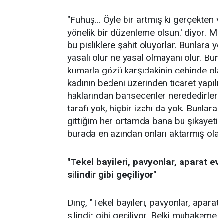
"Fuhuş... Öyle bir artmış ki gerçekten
yönelik bir düzenleme olsun.' diyor. 
bu pisliklere şahit oluyorlar. Bunlara
yasalı olur ne yasal olmayanı olur. Bu
kumarla gözü karşıdakinin cebinde ola
kadının bedeni üzerinden ticaret yapıl
haklarından bahsedenler nerededirler?
tarafı yok, hiçbir izahı da yok. Bunla
gittiğim her ortamda bana bu şikayeti 
burada en azından onları aktarmış ola
"Tekel bayileri, pavyonlar, aparat e
silindir gibi geçiliyor"
Dinç, "Tekel bayileri, pavyonlar, apara
silindir gibi geçiliyor. Belki muhake