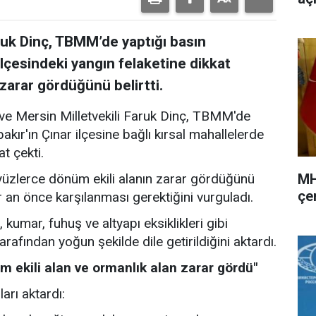
ruk Dinç, TBMM’de yaptığı basın
ilçesindeki yangın felaketine dikkat
 zarar gördüğünü belirtti.
e Mersin Milletvekili Faruk Dinç, TBMM'de
akır'ın Çınar ilçesine bağlı kırsal mahallelerde
t çekti.
MH
 yüzlerce dönüm ekili alanın zarar gördüğünü
çer
bir an önce karşılanması gerektiğini vurguladı.
 kumar, fuhuş ve altyapı eksiklikleri gibi
rafından yoğun şekilde dile getirildiğini aktardı.
m ekili alan ve ormanlık alan zarar gördü"
ları aktardı: