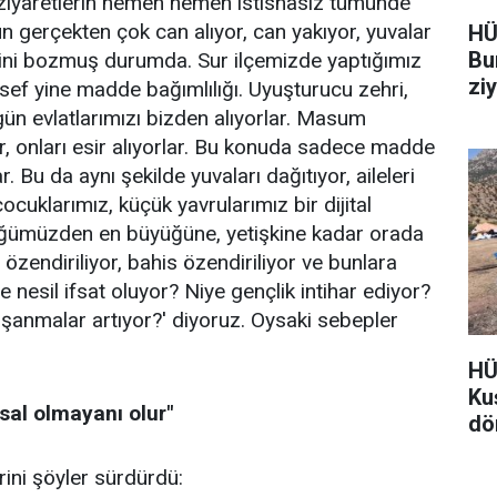
ız ziyaretlerin hemen hemen istisnasız tümünde
n gerçekten çok can alıyor, can yakıyor, yuvalar
HÜ
Bu
enini bozmuş durumda. Sur ilçemizde yaptığımız
zi
esef yine madde bağımlılığı. Uyuşturucu zehri,
 gün evlatlarımızı bizden alıyorlar. Masum
lar, onları esir alıyorlar. Bu konuda sadece madde
. Bu da aynı şekilde yuvaları dağıtıyor, aileleri
ocuklarımız, küçük yavrularımız bir dijital
çüğümüzden en büyüğüne, yetişkine kadar orada
 özendiriliyor, bahis özendiriliyor ve bunlara
ye nesil ifsat oluyor? Niye gençlik intihar ediyor?
oşanmalar artıyor?' diyoruz. Oysaki sebepler
HÜ
Ku
sal olmayanı olur"
dö
ini şöyler sürdürdü: