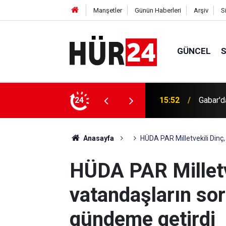
Manşetler
Günün Haberleri
Arşiv
S
GÜNCEL
15:52
Gabar'da
24
15:46
Ağrı'da
Anasayfa
HÜDA PAR Milletvekili Dinç
HÜDA PAR Milletv
vatandaşların so
gündeme getirdi