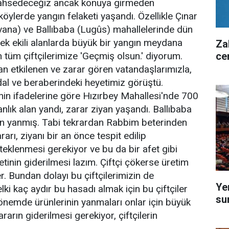
 bahsedeceğiz ancak konuya girmeden
 köylerde yangın felaketi yaşandı. Özellikle Çınar
Gavana) ve Ballıbaba (Lugûs) mahallelerinde dün
k ekili alanlarda büyük bir yangın meydana
Za
ce
n tüm çiftçilerimize 'Geçmiş olsun.' diyorum.
 etkilenen ve zarar gören vatandaşlarımızla,
dal ve beraberindeki heyetimiz görüştü.
nin ifadelerine göre Hızırbey Mahallesi'nde 700
lık alan yandı, zarar ziyan yaşandı. Ballıbaba
an yanmış. Tabi tekrardan Rabbim beterinden
arı, ziyanı bir an önce tespit edilip
steklenmesi gerekiyor ve bu da bir afet gibi
etinin giderilmesi lazım. Çiftçi çökerse üretim
. Bundan dolayı bu çiftçilerimizin de
Ye
lki kaç aydır bu hasadı almak için bu çiftçiler
su
önemde ürünlerinin yanmaları onlar için büyük
ararın giderilmesi gerekiyor, çiftçilerin