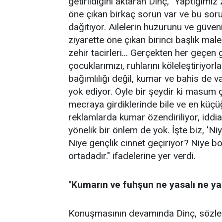
getirildiğini aktaran Dinç, "Yaptığım
öne çıkan birkaç sorun var ve bu soru
dağıtıyor. Ailelerin huzurunu ve güv
ziyarette öne çıkan birinci başlık mal
zehir tacirleri... Gerçekten her geçen
çocuklarımızı, ruhlarını köleleştiriyor
bağımlılığı değil, kumar ve bahis de var
yok ediyor. Öyle bir şeydir ki masum ç
mecraya girdiklerinde bile ve en kü
reklamlarda kumar özendiriliyor, iddia
yönelik bir önlem de yok. İşte biz, 'Ni
Niye gençlik cinnet geçiriyor? Niye b
ortadadır." ifadelerine yer verdi.
"Kumarın ve fuhşun ne yasalı ne ya
Konuşmasının devamında Dinç, sözler