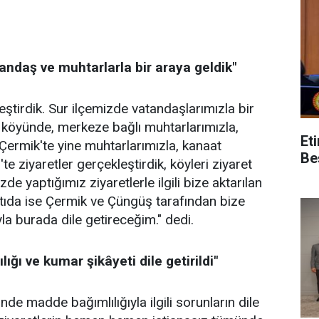
tandaş ve muhtarlarla bir araya geldik"
eştirdik. Sur ilçemizde vatandaşlarımızla bir
 köyünde, merkeze bağlı muhtarlarımızla,
Et
 Çermik'te yine muhtarlarımızla, kanaat
Be
te ziyaretler gerçekleştirdik, köyleri ziyaret
de yaptığımız ziyaretlerle ilgili bize aktarılan
ntıda ise Çermik ve Çüngüş tarafından bize
yla burada dile getireceğim." dedi.
ğı ve kumar şikâyeti dile getirildi"
de madde bağımlılığıyla ilgili sorunların dile