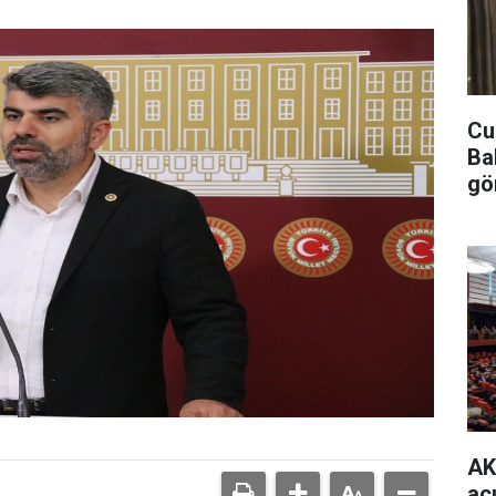
Cu
Ba
gö
AK
aç