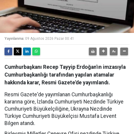
Yayınlanma:
09 Ağustos 2026 Pazar 00:41
Cumhurbaşkanı Recep Tayyip Erdoğan'ın imzasıyla
Cumhurbaşkanlığı tarafından yapılan atamalar
hakkında karar, Resmi Gazete'de yayımlandı.
Resmi Gazete'de yayımlanan Cumhurbaşkanlığı
kararına göre, İzlanda Cumhuriyeti Nezdinde Türkiye
Cumhuriyeti Büyükelçiliğine, Ukrayna Nezdinde
Türkiye Cumhuriyeti Büyükelçisi Mustafa Levent
Bilgen atandı.
Birleşmiş Milletler Cenevre Ofisi nezdinde Türkiye