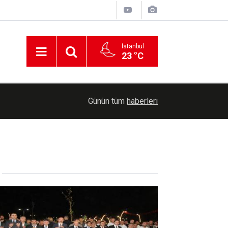
İstanbul
23 °C
00:36
Erzurum'da Bağımlılıkla Mücadele İl Koordinasyo
Günün tüm
haberleri