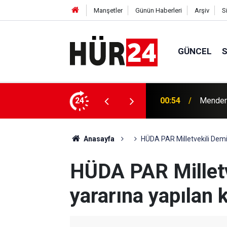
Manşetler
Günün Haberleri
Arşiv
S
GÜNCEL
y Çiçek tutuklandı
24
00:42
Erdemli
Anasayfa
HÜDA PAR Milletvekili Demi
HÜDA PAR Milletv
yararına yapılan 