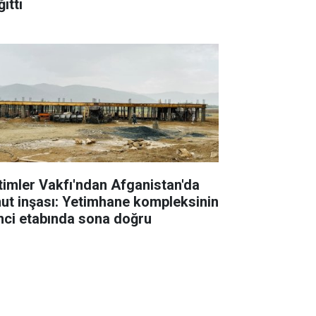
ıttı
timler Vakfı'ndan Afganistan'da
ut inşası: Yetimhane kompleksinin
inci etabında sona doğru