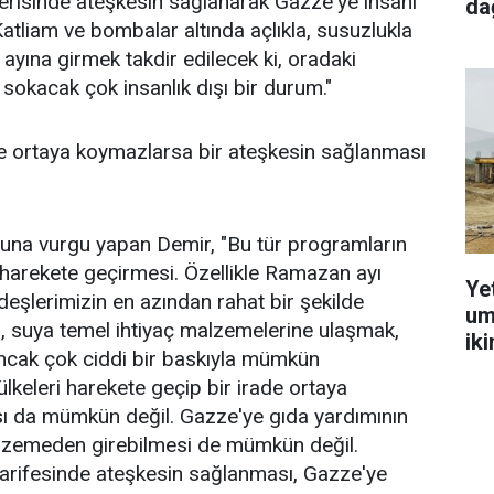
risinde ateşkesin sağlanarak Gazze'ye insani
dağ
atliam ve bombalar altında açlıkla, susuzlukla
yına girmek takdir edilecek ki, oradaki
 sokacak çok insanlık dışı bir durum."
ade ortaya koymazlarsa bir ateşkesin sağlanması
una vurgu yapan Demir, "Bu tür programların
 harekete geçirmesi. Özellikle Ramazan ayı
Ye
deşlerimizin en azından rahat bir şekilde
um
aya, suya temel ihtiyaç malzemelerine ulaşmak,
ik
ancak çok ciddi bir baskıyla mümkün
ülkeleri harekete geçip bir irade ortaya
ı da mümkün değil. Gazze'ye gıda yardımının
malzemeden girebilmesi de mümkün değil.
arifesinde ateşkesin sağlanması, Gazze'ye