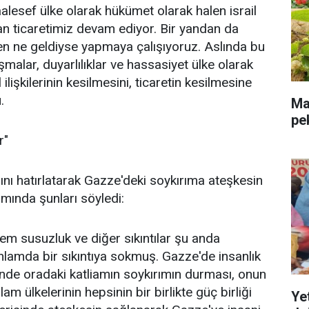
alesef ülke olarak hükümet olarak halen israil
dan ticaretimiz devam ediyor. Bir yandan da
en ne geldiyse yapmaya çalışıyoruz. Aslında bu
ışmalar, duyarlılıklar ve hassasiyet ülke olarak
l ilişkilerinin kesilmesini, ticaretin kesilmesine
.
Mal
pe
r"
ı hatırlatarak Gazze'deki soykırıma ateşkesin
mında şunları söyledi:
m susuzluk ve diğer sıkıntılar şu anda
nlamda bir sıkıntıya sokmuş. Gazze'de insanlık
sinde oradaki katliamın soykırımın durması, onun
am ülkelerinin hepsinin bir birlikte güç birliği
Ye