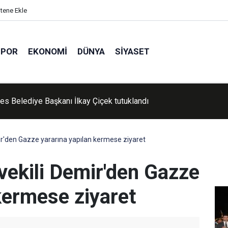
itene Ekle
SPOR
EKONOMI
DÜNYA
SIYASET
'de Kur'an kursu öğrencileri piknikte buluştu
r'den Gazze yararına yapılan kermese ziyaret
ekili Demir'den Gazze
kermese ziyaret