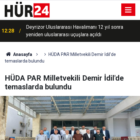
Kastamonu merkezli uyuşturucu operasyonunda 15
12:21
şüpheliye işlem
Anasayfa
HÜDA PAR Milletvekili Demir İdil'de
temaslarda bulundu
HÜDA PAR Milletvekili Demir İdil'de
temaslarda bulundu