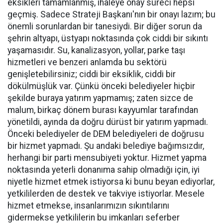
eksikleri tamamlanmış, ihaleye onay süreci hepsi
geçmiş. Sadece Strateji Başkanı'nın bir onayı lazım; bu
önemli sorunlardan bir tanesiydi. Bir diğer sorun da
şehrin altyapı, üstyapı noktasında çok ciddi bir sıkıntı
yaşamasıdır. Su, kanalizasyon, yollar, parke taşı
hizmetleri ve benzeri anlamda bu sektörü
genişletebilirsiniz; ciddi bir eksiklik, ciddi bir
dökülmüşlük var. Çünkü önceki belediyeler hiçbir
şekilde buraya yatırım yapmamış; zaten sizce de
malum, birkaç dönem burası kayyumlar tarafından
yönetildi, ayında da doğru dürüst bir yatırım yapmadı.
Önceki belediyeler de DEM belediyeleri de doğrusu
bir hizmet yapmadı. Şu andaki belediye bağımsızdır,
herhangi bir parti mensubiyeti yoktur. Hizmet yapma
noktasında yeterli donanıma sahip olmadığı için, iyi
niyetle hizmet etmek istiyorsa ki bunu beyan ediyorlar,
yetkililerden de destek ve takviye istiyorlar. Mesele
hizmet etmekse, insanlarımızın sıkıntılarını
gidermekse yetkililerin bu imkanları seferber