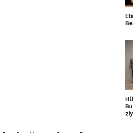
Et
Be
HÜ
Bu
zi