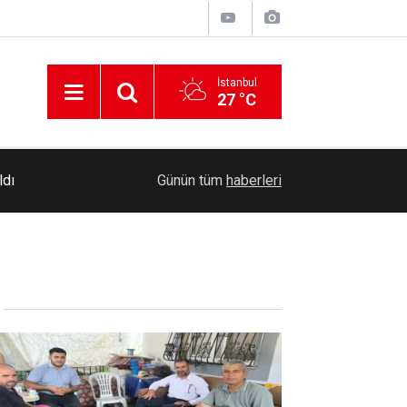
İstanbul
27 °C
08:55
Serbest piyasada döviz kurları ne kadar?
Günün tüm
haberleri