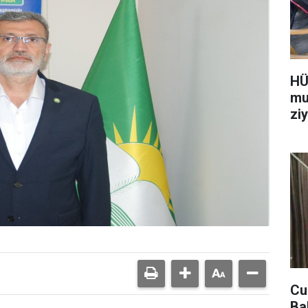
HÜ
mu
ziy
Cu
Ba