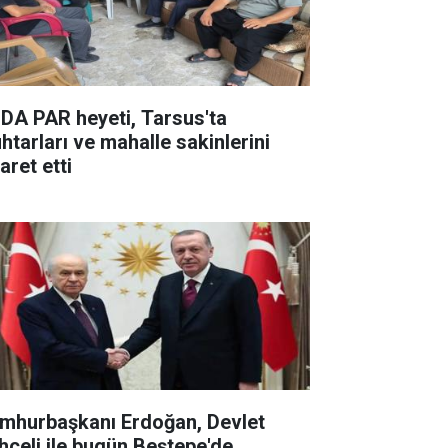
DA PAR heyeti, Tarsus'ta
htarları ve mahalle sakinlerini
aret etti
mhurbaşkanı Erdoğan, Devlet
hçeli ile bugün Beştepe'de