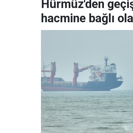
Hürmüz'den geçişl
hacmine bağlı ol