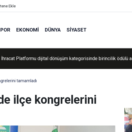
itene Ekle
SPOR
EKONOMI
DÜNYA
SIYASET
aşkanı Erdoğan Suudi Arabistan'a gitti
grelerini tamamladı
 ilçe kongrelerini