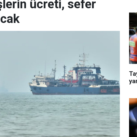
erin ücreti, sefer
acak
Tay
yar