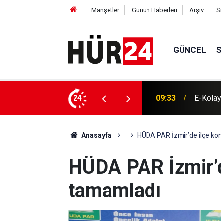
Manşetler
Günün Haberleri
Arşiv
S
GÜNCEL
 dönüşüm kategorisinde birincilik ödülü aldı
24
09:15
Cumhurb
Anasayfa
HÜDA PAR İzmir’de ilçe kon
HÜDA PAR İzmir’de
tamamladı