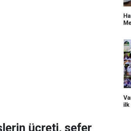
Ha
Me
Va
ilk
erin ücreti, sefer