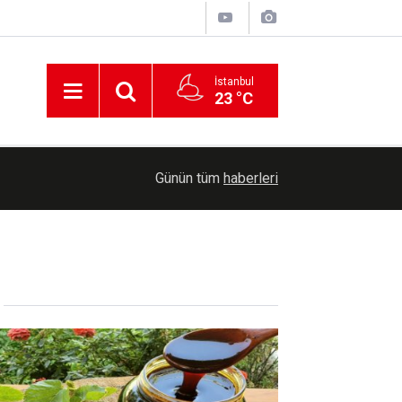
İstanbul
23 °C
00:30
Cumhurbaşkanlığına Cevdet Yılmaz vekalet ede
Günün tüm
haberleri