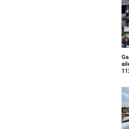
Ga
ai
11