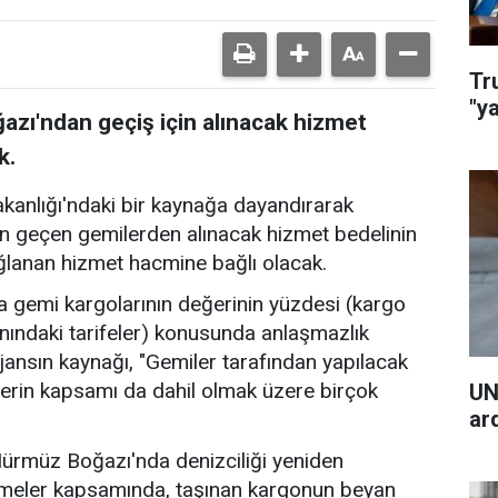
Tr
"y
zı'ndan geçiş için alınacak hizmet
k.
akanlığı'ndaki bir kaynağa dayandırarak
n geçen gemilerden alınacak hizmet bedelinin
ğlanan hizmet hacmine bağlı olacak.
 gemi kargolarının değerinin yüzdesi (kargo
nındaki tarifeler) konusunda anlaşmazlık
jansın kaynağı, "Gemiler tarafından yapılacak
erin kapsamı da dahil olmak üzere birçok
UN
ar
 Hürmüz Boğazı'nda denizciliği yeniden
şmeler kapsamında, taşınan kargonun beyan