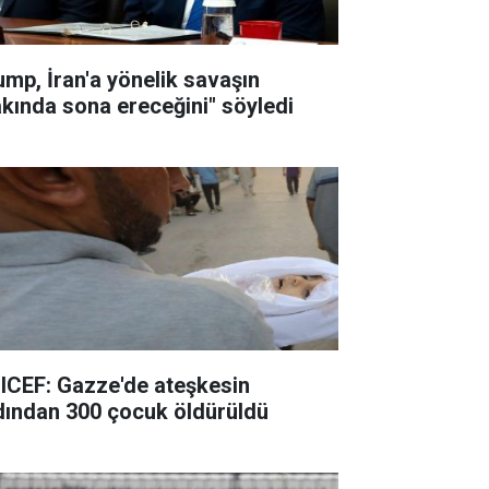
ump, İran'a yönelik savaşın
akında sona ereceğini" söyledi
ICEF: Gazze'de ateşkesin
dından 300 çocuk öldürüldü