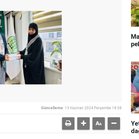
Mal
pe
Güncelleme:
13 Haziran 2024 Perşembe 18:58
Ye
dağ