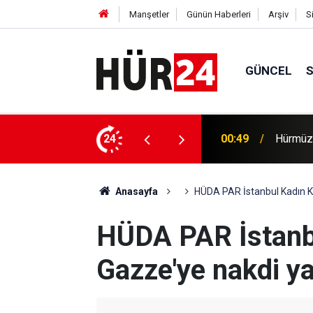
Manşetler
Günün Haberleri
Arşiv
S
GÜNCEL
efer hacmine bağlı olacak
24
00:35
Trump, 
Anasayfa
HÜDA PAR İstanbul Kadın K
HÜDA PAR İstanbu
Gazze'ye nakdi y