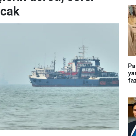
acak
Pa
ya
faz