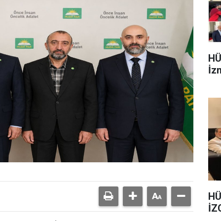
HÜ
İzm
HÜ
İZ