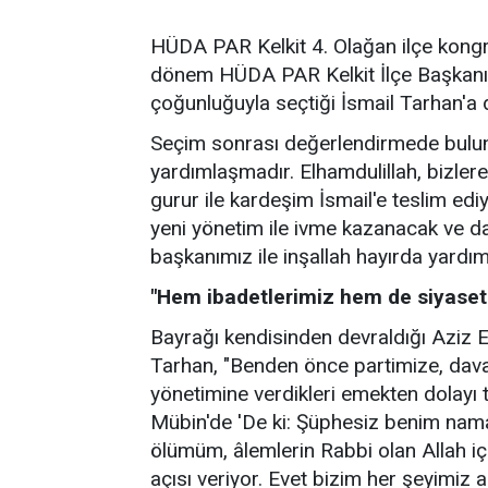
HÜDA PAR Kelkit 4. Olağan ilçe kongr
dönem HÜDA PAR Kelkit İlçe Başkanı 
çoğunluğuyla seçtiği İsmail Tarhan'a d
Seçim sonrası değerlendirmede bulu
yardımlaşmadır. Elhamdulillah, bizler
gurur ile kardeşim İsmail'e teslim ed
yeni yönetim ile ivme kazanacak ve da
başkanımız ile inşallah hayırda yardı
"Hem ibadetlerimiz hem de siyaseti
Bayrağı kendisinden devraldığı Aziz 
Tarhan, "Benden önce partimize, da
yönetimine verdikleri emekten dolayı
Mübin'de 'De ki: Şüphesiz benim nama
ölümüm, âlemlerin Rabbi olan Allah içi
açısı veriyor. Evet bizim her şeyimiz a