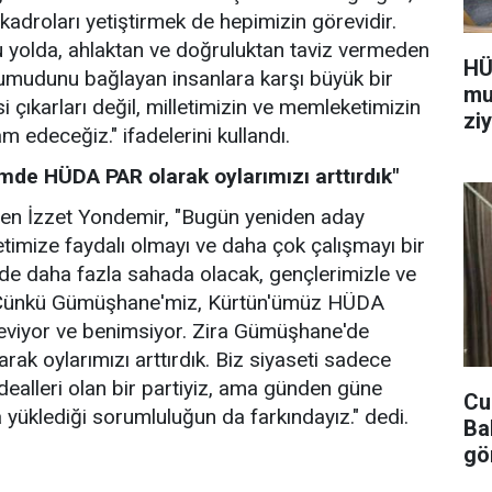
 kadroları yetiştirmek de hepimizin görevidir.
bu yolda, ahlaktan ve doğruluktan taviz vermeden
HÜ
umudunu bağlayan insanlara karşı büyük bir
mu
çıkarları değil, milletimizin ve memleketimizin
ziy
 edeceğiz." ifadelerini kullandı.
de HÜDA PAR olarak oylarımızı arttırdık"
ilen İzzet Yondemir, "Bugün yeniden aday
timize faydalı olmayı ve daha çok çalışmayı bir
e daha fazla sahada olacak, gençlerimizle ve
. Çünkü Gümüşhane'miz, Kürtün'ümüz HÜDA
 seviyor ve benimsiyor. Zira Gümüşhane'de
k oylarımızı arttırdık. Biz siyaseti sadece
ealleri olan bir partiyiz, ama günden güne
Cu
üklediği sorumluluğun da farkındayız." dedi.
Ba
gö