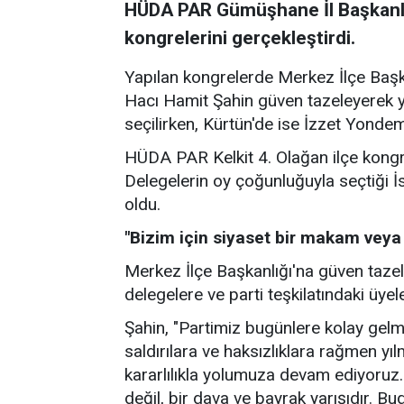
HÜDA PAR Gümüşhane İl Başkanlığ
kongrelerini gerçekleştirdi.
Yapılan kongrelerde Merkez İlçe Baş
Hacı Hamit Şahin güven tazeleyerek
seçilirken, Kürtün'de ise İzzet Yondem
HÜDA PAR Kelkit 4. Olağan ilçe kongr
Delegelerin oy çoğunluğuyla seçtiği
oldu.
"Bizim için siyaset bir makam veya 
Merkez İlçe Başkanlığı'na güven taze
delegelere ve parti teşkilatındaki üyel
Şahin, "Partimiz bugünlere kolay gelm
saldırılara ve haksızlıklara rağmen y
kararlılıkla yolumuza devam ediyoruz
değil, bir dava ve bayrak yarışıdır. B