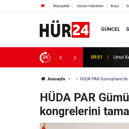
Manşetler
Günün Haberleri
Arşiv
S
GÜNCEL
fa Hastanesi için destek çağrısı
24
09:34
"Terörs
Anasayfa
HÜDA PAR Gümüşhane'de il
HÜDA PAR Gümüş
kongrelerini tam