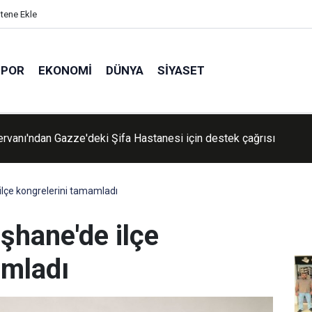
itene Ekle
SPOR
EKONOMI
DÜNYA
SIYASET
üz Türkiye" yasa teklifi Komisyon'dan geçti
çe kongrelerini tamamladı
hane'de ilçe
amladı