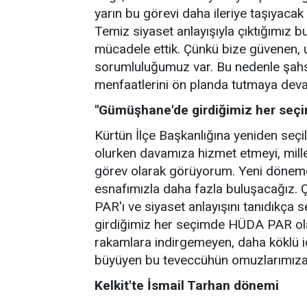
yarın bu görevi daha ileriye taşıyacak
Temiz siyaset anlayışıyla çıktığımız 
mücadele ettik. Çünkü bize güvenen, 
sorumluluğumuz var. Bu nedenle şahsi 
menfaatlerini ön planda tutmaya devam
"Gümüşhane'de girdiğimiz her seçim
Kürtün İlçe Başkanlığına yeniden seç
olurken davamıza hizmet etmeyi, mille
görev olarak görüyorum. Yeni dönemd
esnafımızla daha fazla buluşacağız
PAR'ı ve siyaset anlayışını tanıdıkça
girdiğimiz her seçimde HÜDA PAR olara
rakamlara indirgemeyen, daha köklü id
büyüyen bu teveccühün omuzlarımıza y
Kelkit'te İsmail Tarhan dönemi