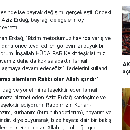
esinde ise bayrak değişimi gerçekleşti. Önceki
Aziz Erdağ, bayrağı delegelerin oy
evretti.
nan Erdağ, "Bizim metodumuz hayırda yarış ve
e daha önce tevdi edilen görevimizi büyük bir
iyorum. İnşallah HÜDA PAR Kelkit teşkilatımız
vamız daha da kök salacaktır. İsmail
AK
mlaşmaya devam edeceğiz." ifadelerini kullandı.
aç
miz alemlerin Rabbi olan Allah içindir"
Erdağ ve yönetimine teşekkür eden İsmail
vamıza hizmet eden Aziz Erdağ kardeşime ve
 teşekkür ediyorum. Rabbimizin Kur'an-ı
zım, kurbanım (bütün ibadetlerim), hayatım ve
ndir.' diye buyurarak, bize hayata dair bir bakış
lemlerin Rabbi olan Allah için olduğu gibi,