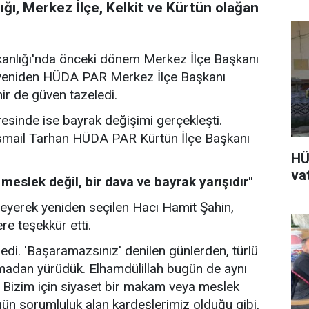
ı, Merkez İlçe, Kelkit ve Kürtün olağan
kanlığı'nda önceki dönem Merkez İlçe Başkanı
 yeniden HÜDA PAR Merkez İlçe Başkanı
ir de güven tazeledi.
esinde ise bayrak değişimi gerçekleşti.
 İsmail Tarhan HÜDA PAR Kürtün İlçe Başkanı
HÜ
va
meslek değil, bir dava ve bayrak yarışıdır"
leyerek yeniden seçilen Hacı Hamit Şahin,
ere teşekkür etti.
edi. 'Başaramazsınız' denilen günlerden, türlü
ılmadan yürüdük. Elhamdülillah bugün de aynı
. Bizim için siyaset bir makam veya meslek
ugün sorumluluk alan kardeşlerimiz olduğu gibi,