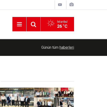
İstanbul
26 °C
09:34
Gaziantep'te 77 hafız icazet belgesi aldı
Günün tüm
haberleri