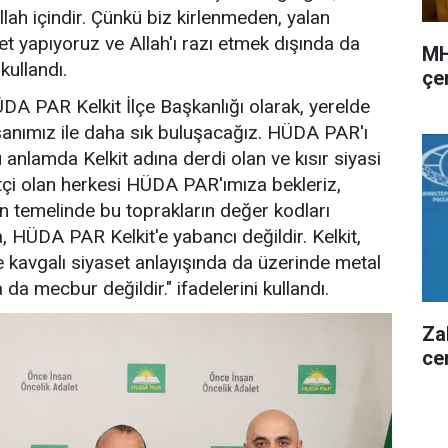
lah içindir. Çünkü biz kirlenmeden, yalan
 yapıyoruz ve Allah'ı razı etmek dışında da
MH
kullandı.
çer
 PAR Kelkit İlçe Başkanlığı olarak, yerelde
sanımız ile daha sık buluşacağız. HÜDA PAR'ı
 anlamda Kelkit adına derdi olan ve kısır siyasi
tçi olan herkesi HÜDA PAR'ımıza bekleriz,
n temelinde bu toprakların değer kodları
 HÜDA PAR Kelkit'e yabancı değildir. Kelkit,
e kavgalı siyaset anlayışında da üzerinde metal
da mecbur değildir." ifadelerini kullandı.
Za
ce