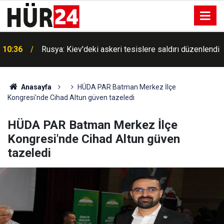
Diyarbakır'da motosikletin araca çarpma anı
i
10:30
kameralara yansıdı
Anasayfa
HÜDA PAR Batman Merkez İlçe
Kongresi'nde Cihad Altun güven tazeledi
HÜDA PAR Batman Merkez İlçe
Kongresi'nde Cihad Altun güven
tazeledi