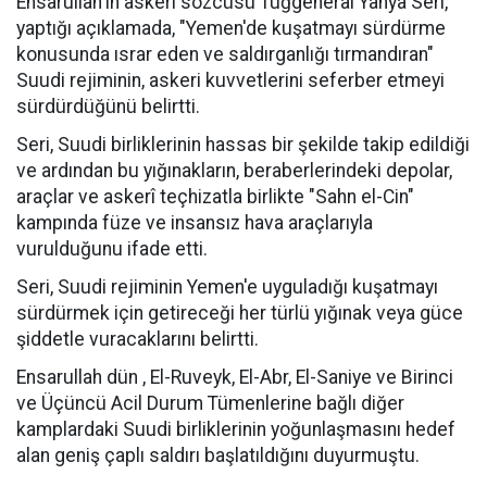
Ensarullah'ın askeri sözcüsü Tuğgeneral Yahya Seri,
yaptığı açıklamada, "Yemen'de kuşatmayı sürdürme
konusunda ısrar eden ve saldırganlığı tırmandıran"
Suudi rejiminin, askeri kuvvetlerini seferber etmeyi
sürdürdüğünü belirtti.
Seri, Suudi birliklerinin hassas bir şekilde takip edildiği
ve ardından bu yığınakların, beraberlerindeki depolar,
araçlar ve askerî teçhizatla birlikte "Sahn el-Cin"
kampında füze ve insansız hava araçlarıyla
vurulduğunu ifade etti.
Seri, Suudi rejiminin Yemen'e uyguladığı kuşatmayı
sürdürmek için getireceği her türlü yığınak veya güce
şiddetle vuracaklarını belirtti.
Ensarullah dün , El-Ruveyk, El-Abr, El-Saniye ve Birinci
ve Üçüncü Acil Durum Tümenlerine bağlı diğer
kamplardaki Suudi birliklerinin yoğunlaşmasını hedef
alan geniş çaplı saldırı başlatıldığını duyurmuştu.