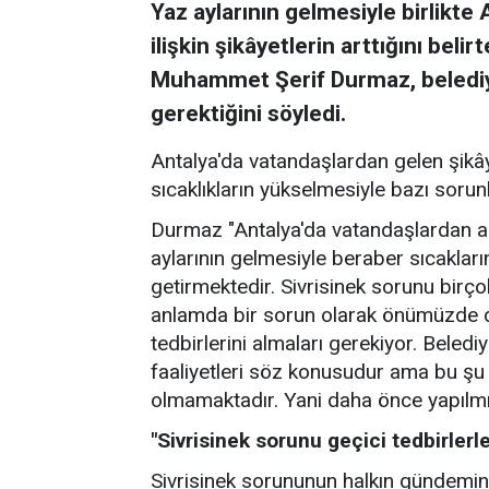
Yaz aylarının gelmesiyle birlikte
ilişkin şikâyetlerin arttığını bel
Muhammet Şerif Durmaz, belediye
gerektiğini söyledi.
Antalya'da vatandaşlardan gelen şikâ
sıcaklıkların yükselmesiyle bazı sorunl
Durmaz "Antalya'da vatandaşlardan al
aylarının gelmesiyle beraber sıcaklar
getirmektedir. Sivrisinek sorunu birço
anlamda bir sorun olarak önümüzde 
tedbirlerini almaları gerekiyor. Bele
faaliyetleri söz konusudur ama bu ş
olmamaktadır. Yani daha önce yapılmış
"Sivrisinek sorunu geçici tedbirlerle
Sivrisinek sorununun halkın gündemin