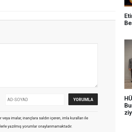
Et
Be
HÜ
Bu
zi
veya imalar, inançlara saldırı içeren, imla kuralları ile
flerle yazılmış yorumlar onaylanmamaktadır.