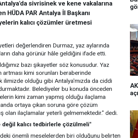
 Antalya'da sivrisinek ve kene vakalarına
gö
irten HÜDA PAR Antalya İl Başkanı
lerin kalıcı çözümler üretmesi
yetleri değerlendiren Durmaz, yaz aylarında
arın daha görünür hâle geldiğini ifade etti.
dığımız bazı şikayetler söz konusudur. Yaz
ın artması kimi sorunları beraberinde
k ilimizde olduğu gibi Antalya'mızda da ciddi
AK
durmaktadır. Belediyeler bu konuda önceden
aç
diyelerin kimi zaman yapmış olduğu ilaçlama
u anda ortaya çıkan soruna göre çözüm
 olan ilaçlamalar yeterli gelmemektedir." dedi.
 değil kalıcı tedbirlerle çözülmeli"
deki önemli meselelerden biri olduğunu belirten