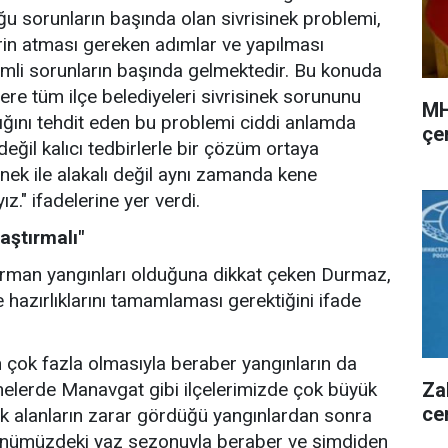
ğu sorunların başında olan sivrisinek problemi,
erin atması gereken adımlar ve yapılması
mli sorunların başında gelmektedir. Bu konuda
re tüm ilçe belediyeleri sivrisinek sorununu
MH
ığını tehdit eden bu problemi ciddi anlamda
çer
değil kalıcı tedbirlerle bir çözüm ortaya
nek ile alakalı değil aynı zamanda kene
yız." ifadelerine yer verdi.
aştırmalı"
orman yangınları olduğuna dikkat çeken Durmaz,
 hazırlıklarını tamamlaması gerektiğini ifade
 çok fazla olmasıyla beraber yangınların da
Za
elerde Manavgat gibi ilçelerimizde çok büyük
ce
lık alanların zarar gördüğü yangınlardan sonra
da önümüzdeki yaz sezonuyla beraber ve şimdiden