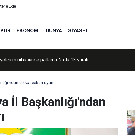
itene Ekle
SPOR
EKONOMI
DÜNYA
SIYASET
vetlerinin hazırlık seviyesi arttırıldı
lığı'ndan dikkat çeken uyarı
 İl Başkanlığı'ndan
ı