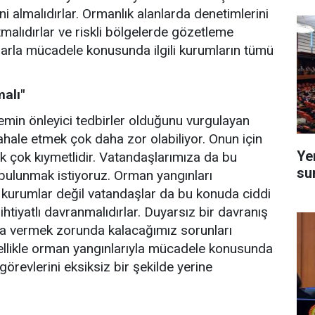
ini almalıdırlar. Ormanlık alanlarda denetimlerini
utmalıdırlar ve riskli bölgelerde gözetleme
nlarla mücadele konusunda ilgili kurumların tümü
alı"
emin önleyici tedbirler olduğunu vurgulayan
hale etmek çok daha zor olabiliyor. Onun için
Ye
k çok kıymetlidir. Vatandaşlarımıza da bu
su
 bulunmak istiyoruz. Orman yangınları
li kurumlar değil vatandaşlar da bu konuda ciddi
htiyatlı davranmalıdırlar. Duyarsız bir davranış
da vermek zorunda kalacağımız sorunları
zellikle orman yangınlarıyla mücadele konusunda
örevlerini eksiksiz bir şekilde yerine