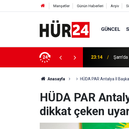
Manşetler
Günün Haberleri
Arşiv
S
GÜNCEL
a: 2 ölü 13 yaralı
24
22:58
Irak kuv
Anasayfa
HÜDA PAR Antalya İl Başkan
HÜDA PAR Antalya
dikkat çeken uyar