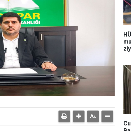
HÜ
mu
ziy
Cu
Ba