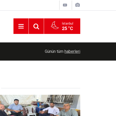
İstanbul
25 °C
22:54
Cumhurbaşkanı Erdoğan yarın Suudi Arabistan'a
Günün tüm
haberleri