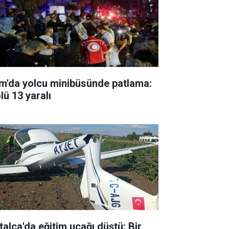
m'da yolcu minibüsünde patlama:
lü 13 yaralı
talca'da eğitim uçağı düştü: Bir