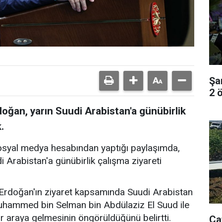
Şa
2 ö
ğan, yarın Suudi Arabistan'a günübirlik
.
sosyal medya hesabından yaptığı paylaşımda,
Arabistan'a günübirlik çalışma ziyareti
rdoğan'ın ziyaret kapsamında Suudi Arabistan
uhammed bin Selman bin Abdülaziz El Suud ile
r araya gelmesinin öngörüldüğünü belirtti.
Ça