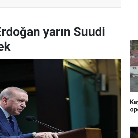
rdoğan yarın Suudi
ek
Ka
op