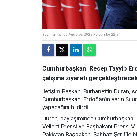
Yayınlanma:
06 Ağustos 2026 Perşembe 22:54
Cumhurbaşkanı Recep Tayyip Erdo
çalışma ziyareti gerçekleştirecek
İletişim Başkanı Burhanettin Duran, 
Cumhurbaşkanı Erdoğan'ın yarın Suudi 
yapacağını bildirdi.
Duran, paylaşımında Cumhurbaşkanı E
Veliaht Prensi ve Başbakanı Prens M
Pakistan Başbakanı Şahbaz Şerif'le bi