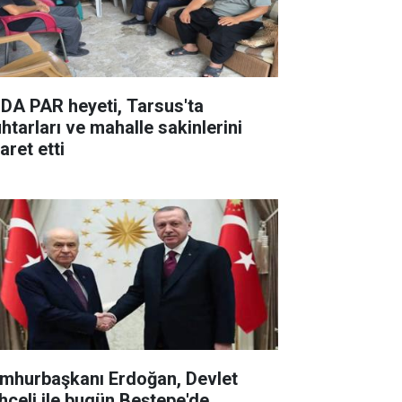
DA PAR heyeti, Tarsus'ta
htarları ve mahalle sakinlerini
aret etti
mhurbaşkanı Erdoğan, Devlet
hçeli ile bugün Beştepe'de