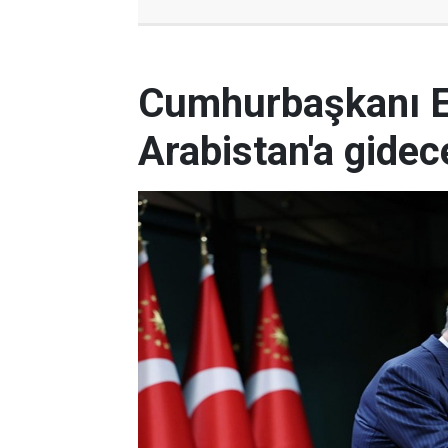
Cumhurbaşkanı E
Arabistan'a gidec