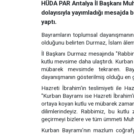
HÜDA PAR Antalya İl Başkanı Mu
dolayısıyla yayımladığı mesajda b
yaptı.
Bayramların toplumsal dayanışmanın 
olduğunu belirten Durmaz, İslam âlemi
İl Başkanı Durmaz mesajında "Rabbim
kutlu mevsime daha ulaştırdı. Kurban
mübarek mevsimde tekraren. Bayram
dayanışmanın gösterilmiş olduğu en güz
Hazreti İbrahim'in teslimiyeti ile H
"Kurban Bayramı ise Hazreti İbrahim'in
ortaya koyan kutlu ve mübarek zaman d
dilimlerindeyiz. Rabbimiz, bu kutlu
geçirmeyi bizlere ve tüm ümmeti Muh
Kurban Bayramı’nın mazlum coğrafya