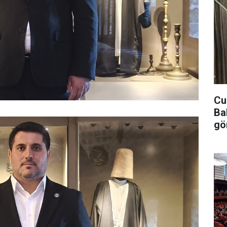
Cu
Ba
gö