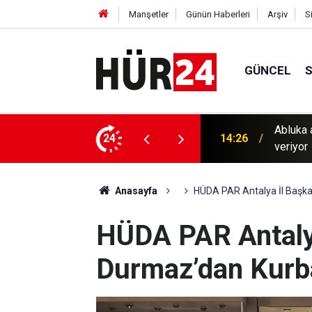
Manşetler
Günün Haberleri
Arşiv
S
GÜNCEL
kavurucu sıcaklarda hayatta kalma mücadelesi
24
13:56
Gaziant
Anasayfa
HÜDA PAR Antalya İl Başk
HÜDA PAR Antalya
Durmaz’dan Kurb