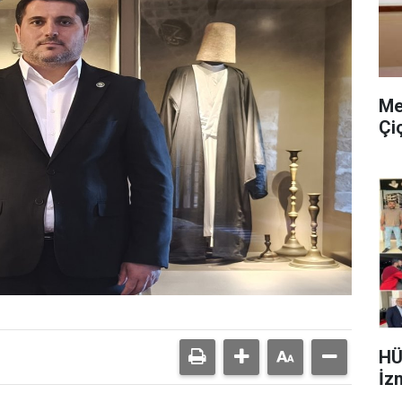
Me
Çi
HÜ
İzm