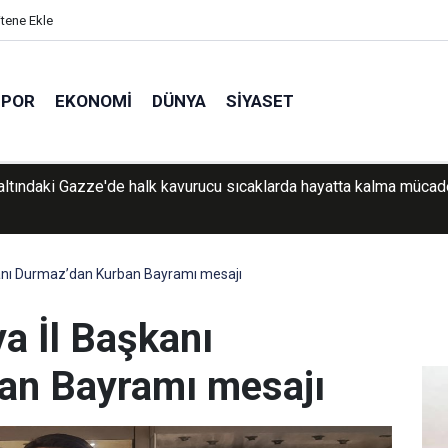
itene Ekle
SPOR
EKONOMI
DÜNYA
SIYASET
ep’te silah ve tarihi eser operasyonu: 1 şüpheli yakalandı
anı Durmaz’dan Kurban Bayramı mesajı
 İl Başkanı
an Bayramı mesajı