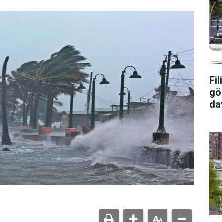
Fi
gö
da
tu