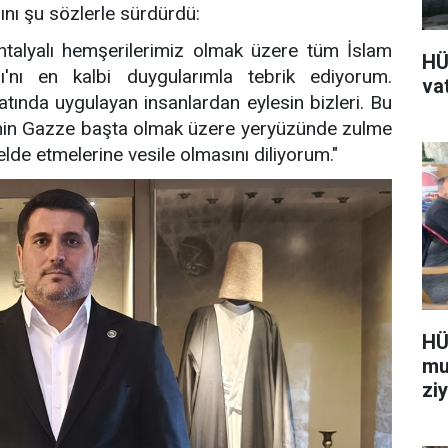
nı şu sözlerle sürdürdü:
talyalı hemşerilerimiz olmak üzere tüm İslam
HÜ
nı en kalbi duygularımla tebrik ediyorum.
va
atında uygulayan insanlardan eylesin bizleri. Bu
inin Gazze başta olmak üzere yeryüzünde zulme
lde etmelerine vesile olmasını diliyorum."
HÜ
mu
ziy