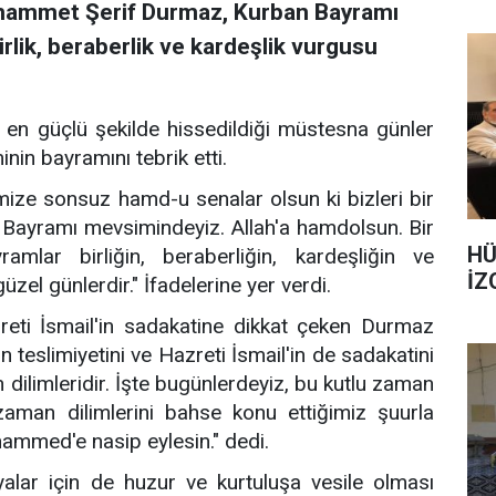
hammet Şerif Durmaz, Kurban Bayramı
irlik, beraberlik ve kardeşlik vurgusu
en güçlü şekilde hissedildiği müstesna günler
nin bayramını tebrik etti.
ize sonsuz hamd-u senalar olsun ki bizleri bir
 Bayramı mevsimindeyiz. Allah'a hamdolsun. Bir
HÜ
lar birliğin, beraberliğin, kardeşliğin ve
İZ
el günlerdir." İfadelerine yer verdi.
azreti İsmail'in sadakatine dikkat çeken Durmaz
 teslimiyetini ve Hazreti İsmail'in de sadakatini
ilimleridir. İşte bugünlerdeyiz, bu kutlu zaman
 zaman dilimlerini bahse konu ettiğimiz şuurla
ammed'e nasip eylesin." dedi.
lar için de huzur ve kurtuluşa vesile olması