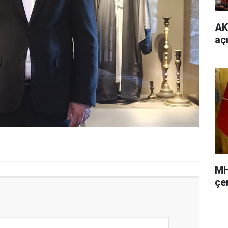
AK
aç
MH
çer