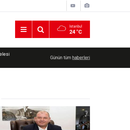
İstanbul
24 °C
13:51
Diyarbakır'da motosiklet kazası: 1 ölü
Günün tüm
haberleri