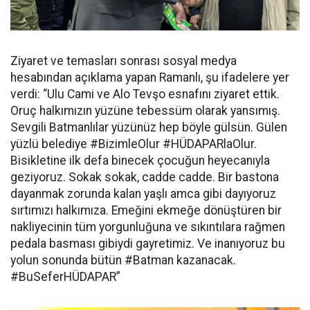
Ziyaret ve temasları sonrası sosyal medya
hesabından açıklama yapan Ramanlı, şu ifadelere yer
verdi: “Ulu Cami ve Alo Tevşo esnafını ziyaret ettik.
Oruç halkımızın yüzüne tebessüm olarak yansımış.
Sevgili Batmanlılar yüzünüz hep böyle gülsün. Gülen
yüzlü belediye #BizimleOlur #HÜDAPARlaOlur.
Bisikletine ilk defa binecek çocuğun heyecanıyla
geziyoruz. Sokak sokak, cadde cadde. Bir bastona
dayanmak zorunda kalan yaşlı amca gibi dayıyoruz
sırtımızı halkımıza. Emeğini ekmeğe dönüştüren bir
nakliyecinin tüm yorgunluğuna ve sıkıntılara rağmen
pedala basması gibiydi gayretimiz. Ve inanıyoruz bu
yolun sonunda bütün #Batman kazanacak.
#BuSeferHÜDAPAR”