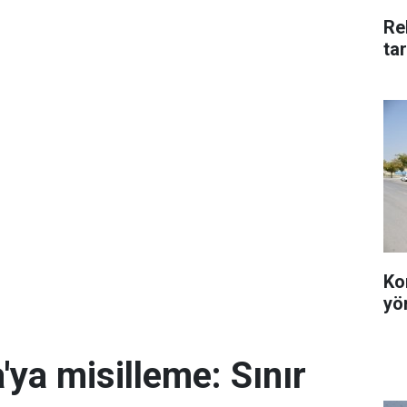
Re
ta
Ko
yö
'ya misilleme: Sınır