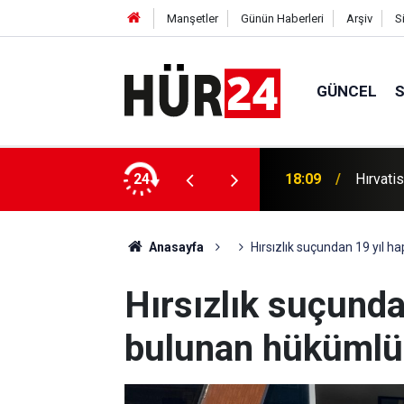
Manşetler
Günün Haberleri
Arşiv
S
GÜNCEL
ır 20 yaralı
24
17:56
Zelensk
Anasayfa
Hırsızlık suçundan 19 yıl h
Hırsızlık suçunda
bulunan hükümlü