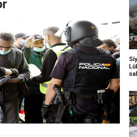
or
Si
Lü
sa