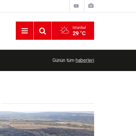
İstanbul
29 °C
17:48
ICE'in tartışmalı gözaltı merkezine soruşturma
Günün tüm
haberleri