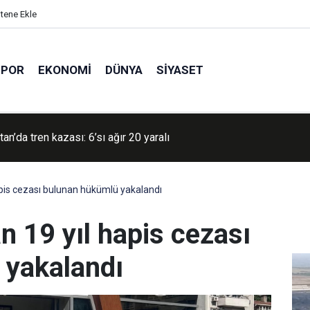
itene Ekle
SPOR
EKONOMI
DÜNYA
SIYASET
i: ABD'den her ay Patriot füzesi alacağız
apis cezası bulunan hükümlü yakalandı
n 19 yıl hapis cezası
 yakalandı