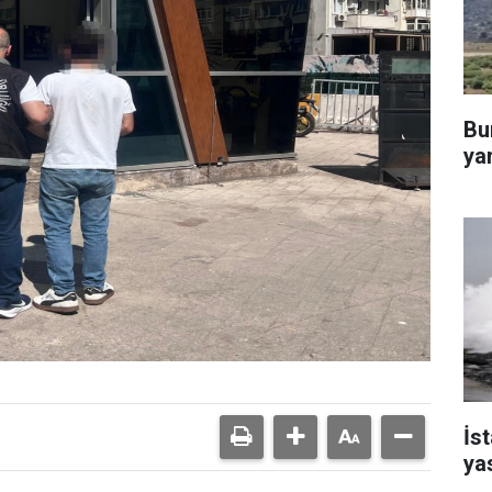
Bu
yan
İst
ya