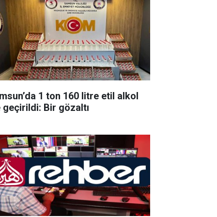
sun’da 1 ton 160 litre etil alkol
 geçirildi: Bir gözaltı