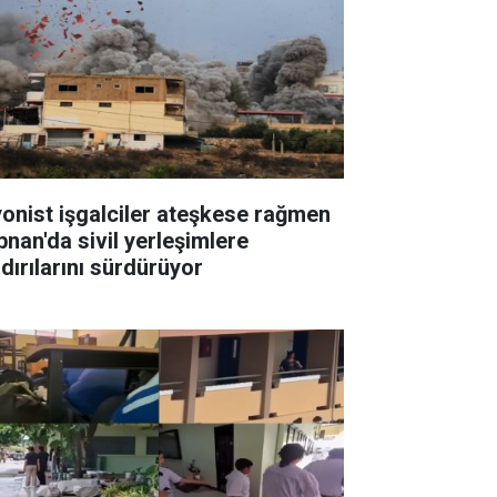
yonist işgalciler ateşkese rağmen
bnan'da sivil yerleşimlere
ldırılarını sürdürüyor