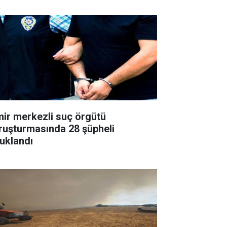
mir merkezli suç örgütü
ruşturmasında 28 şüpheli
tuklandı