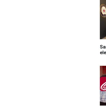
Sam
ele