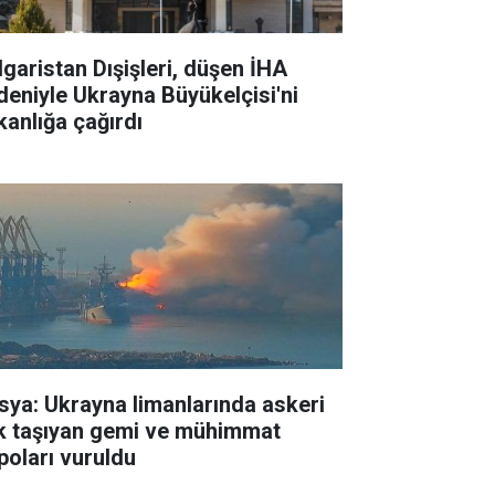
lgaristan Dışişleri, düşen İHA
deniyle Ukrayna Büyükelçisi'ni
kanlığa çağırdı
sya: Ukrayna limanlarında askeri
k taşıyan gemi ve mühimmat
poları vuruldu