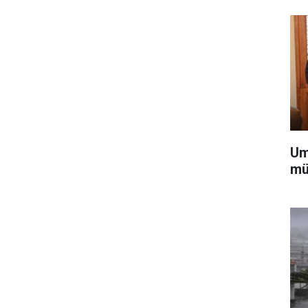
Um
mü