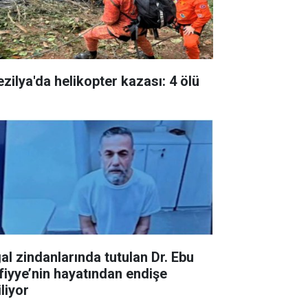
ezilya'da helikopter kazası: 4 ölü
gal zindanlarında tutulan Dr. Ebu
fiyye’nin hayatından endişe
liyor