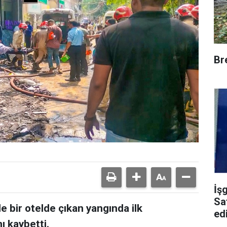
Br
İş
Sa
e bir otelde çıkan yangında ilk
edi
ı kaybetti.