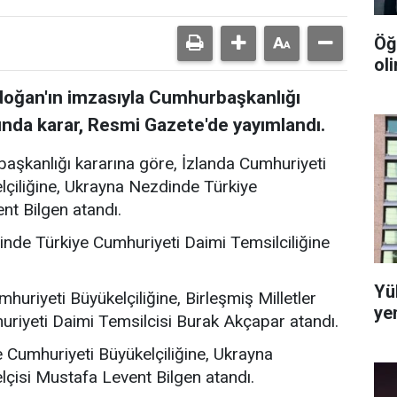
Öğ
ol
oğan'ın imzasıyla Cumhurbaşkanlığı
ında karar, Resmi Gazete'de yayımlandı.
şkanlığı kararına göre, İzlanda Cumhuriyeti
çiliğine, Ukrayna Nezdinde Türkiye
nt Bilgen atandı.
dinde Türkiye Cumhuriyeti Daimi Temsilciliğine
Yü
huriyeti Büyükelçiliğine, Birleşmiş Milletler
ye
riyeti Daimi Temsilcisi Burak Akçapar atandı.
 Cumhuriyeti Büyükelçiliğine, Ukrayna
çisi Mustafa Levent Bilgen atandı.