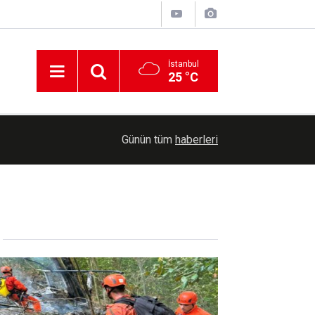
İstanbul
25 °C
09:41
YKS tercihlerinde son gün yarın
Günün tüm
haberleri