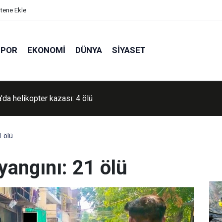
itene Ekle
SPOR
EKONOMI
DÜNYA
SIYASET
lerden nükleer bilim olimpiyatında 4 madalya
1 ölü
yangını: 21 ölü