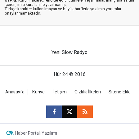
UYARI:
Küfür, hakaret, rencide edici cümleler veya imalar, inançlara saldırı
içeren, imla kuralları ile yazılmamış,
Türkçe karakter kullanılmayan ve büyük harflerle yazılmış yorumlar
onaylanmamaktadır.
Yeni Slow Radyo
Hür 24 © 2016
Anasayfa
Künye
İletişim
Gizlilik İlkeleri
Sitene Ekle
Haber Portalı Yazılımı