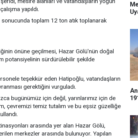
 şeridi, mesire alanları ve vatandaşların yoğun
Me
çalışma yapıldı.
Uy
lar sonucunda toplam 12 ton atık toplanarak
iliğinin önüne geçilmesi, Hazar Gölü'nün doğal
 potansiyelinin sürdürülebilir şekilde
ersonele teşekkür eden Hatipoğlu, vatandaşların
anması gerektiğini vurguladı.
An
19
zca bugünümüz için değil, yarınlarımız için de
ım, çevremizi temiz tutalım ve bu eşsiz güzelliğe
ullandı.
nasyonları arasında yer alan Hazar Gölü,
terilen merkezler arasında bulunuyor. Yapılan