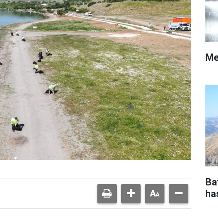
Me
Ba
ha