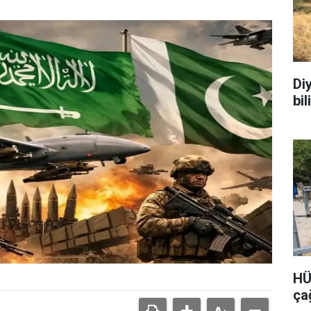
Di
bi
HÜ
ça