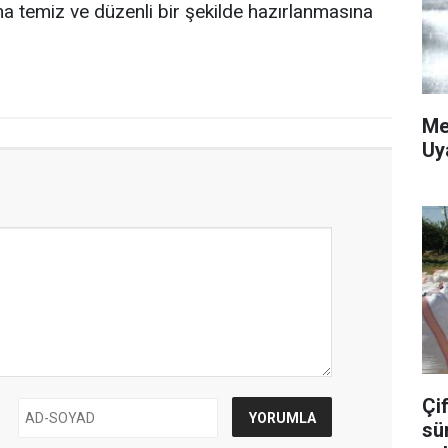
ha temiz ve düzenli bir şekilde hazırlanmasına
Me
Uy
Çif
sü