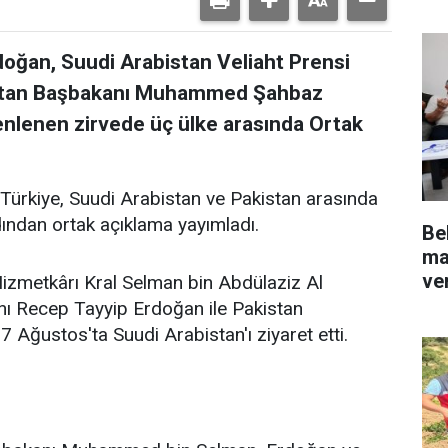
ğan, Suudi Arabistan Veliaht Prensi
stan Başbakanı Muhammed Şahbaz
zenlenen zirvede üç ülke arasında Ortak
 Türkiye, Suudi Arabistan ve Pakistan arasında
dından ortak açıklama yayımladı.
Be
ma
ve
Hizmetkârı Kral Selman bin Abdülaziz Al
ı Recep Tayyip Erdoğan ile Pakistan
ğustos'ta Suudi Arabistan'ı ziyaret etti.