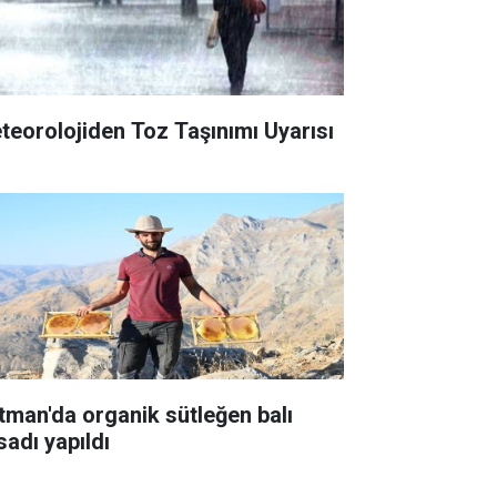
teorolojiden Toz Taşınımı Uyarısı
tman'da organik sütleğen balı
sadı yapıldı