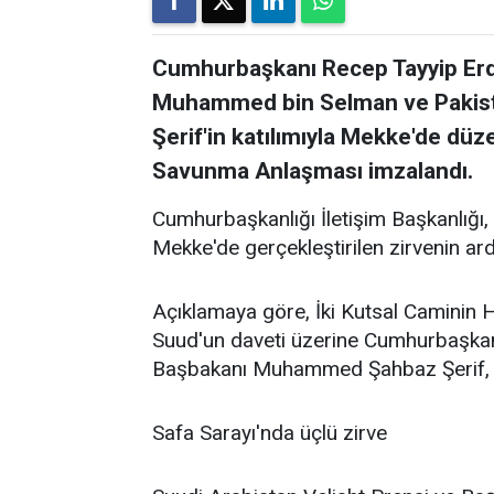
Cumhurbaşkanı Recep Tayyip Erdo
Muhammed bin Selman ve Paki
Şerif'in katılımıyla Mekke'de dü
Savunma Anlaşması imzalandı.
Cumhurbaşkanlığı İletişim Başkanlığı,
Mekke'de gerçekleştirilen zirvenin ar
Açıklamaya göre, İki Kutsal Caminin 
Suud'un daveti üzerine Cumhurbaşkan
Başbakanı Muhammed Şahbaz Şerif, 7 A
Safa Sarayı'nda üçlü zirve