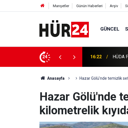
Manşetler
Günün Haberleri
Arşiv
S
GÜNCEL
in çağrı: Bu alan sahipsiz bırakılmamalı
24
16:09
Pakistan
Anasayfa
Hazar Gölü'nde temizlik sefe
Hazar Gölü'nde te
kilometrelik kıyıd