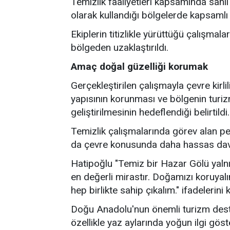
Temizlik faaliyetleri kapsamında sahil
olarak kullandığı bölgelerde kapsamlı 
Ekiplerin titizlikle yürüttüğü çalışma
bölgeden uzaklaştırıldı.
Amaç doğal güzelliği korumak
Gerçekleştirilen çalışmayla çevre kirl
yapısının korunması ve bölgenin turizm
geliştirilmesinin hedeflendiği belirtildi.
Temizlik çalışmalarında görev alan p
da çevre konusunda daha hassas davr
Hatipoğlu "Temiz bir Hazar Gölü yalnı
en değerli mirastır. Doğamızı koruyal
hep birlikte sahip çıkalım." ifadelerini k
Doğu Anadolu'nun önemli turizm desti
özellikle yaz aylarında yoğun ilgi gös