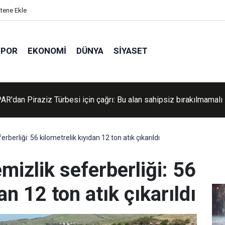
itene Ekle
SPOR
EKONOMI
DÜNYA
SIYASET
'dan yabancı basına yeni kurallar: Şehir dışı haberler için izin şart
rberliği: 56 kilometrelik kıyıdan 12 ton atık çıkarıldı
mizlik seferberliği: 56
an 12 ton atık çıkarıldı