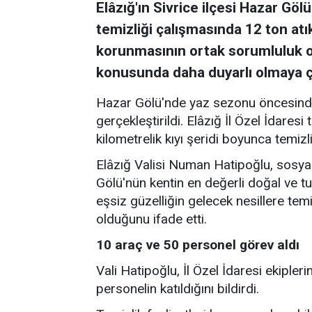
Elâzığ'ın Sivrice ilçesi Hazar Gö
temizliği çalışmasında 12 ton atı
korunmasının ortak sorumluluk o
konusunda daha duyarlı olmaya ç
Hazar Gölü'nde yaz sezonu öncesinde
gerçekleştirildi. Elâzığ İl Özel İdares
kilometrelik kıyı şeridi boyunca temizli
Elâzığ Valisi Numan Hatipoğlu, sosy
Gölü'nün kentin en değerli doğal ve tur
eşsiz güzelliğin gelecek nesillere tem
olduğunu ifade etti.
10 araç ve 50 personel görev aldı
Vali Hatipoğlu, İl Özel İdaresi ekiple
personelin katıldığını bildirdi.