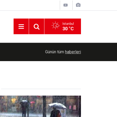
İstanbul
30 °C
Belediye Başkanı Taşkın: Taziye evi mahallemizi
ı
16:07
Günün tüm
haberleri
verecek