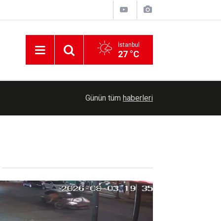
İstanbul
27 °C
13:46
Konya Valisi Akın hububat alım çalışmalarını yer
Günün tüm
haberleri