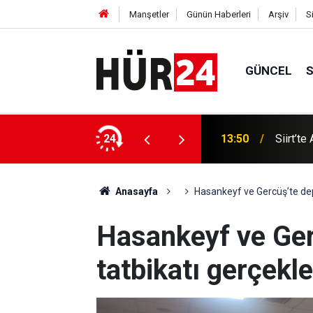
Manşetler
Günün Haberleri
Arşiv
S
GÜNCEL
Genel C
l gaz ve 34 yıllık tapu sorunu çözüldü
24
13:49
önemli
Anasayfa
Hasankeyf ve Gercüş’te depr
Hasankeyf ve Ge
tatbikatı gerçekleş