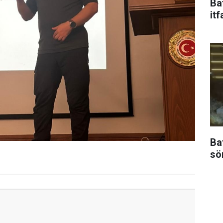
Ba
itf
Ba
sö