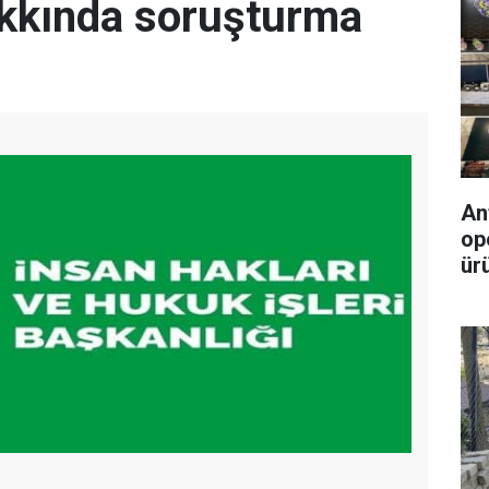
hakkında soruşturma
An
op
ürü