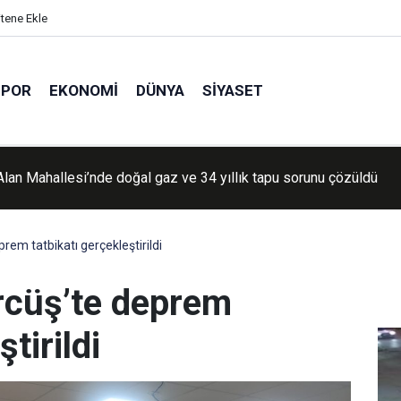
itene Ekle
SPOR
EKONOMI
DÜNYA
SIYASET
errahi Uzmanı Öztürk’ten akut kolesistit uyarısı: Erken müdahale
em tatbikatı gerçekleştirildi
rcüş’te deprem
tirildi