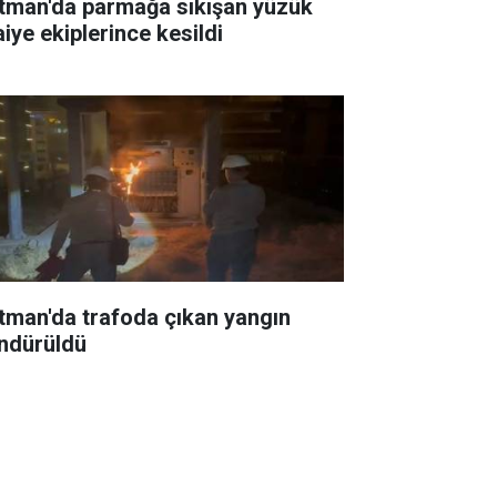
tman'da parmağa sıkışan yüzük
aiye ekiplerince kesildi
tman'da trafoda çıkan yangın
ndürüldü