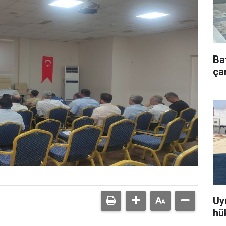
Ba
çar
Uy
hü