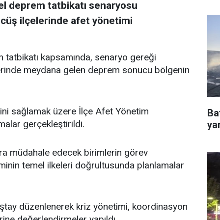
sel deprem tatbikatı senaryosu
üş ilçelerinde afet yönetimi
 tatbikatı kapsamında, senaryo gereği
lerinde meydana gelen deprem sonucu bölgenin
mini sağlamak üzere İlçe Afet Yönetim
Ba
alar gerçekleştirildi.
ya
ara müdahale edecek birimlerin görev
iminin temel ilkeleri doğrultusunda planlamalar
lıştay düzenlenerek kriz yönetimi, koordinasyon
ine değerlendirmeler yapıldı.