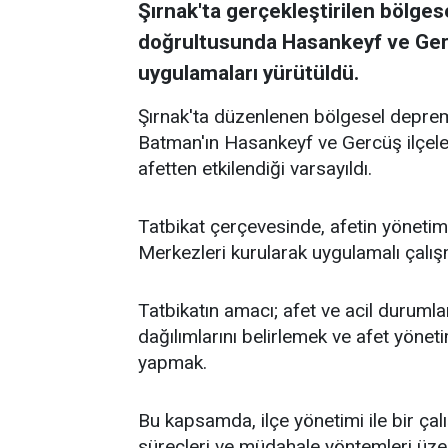
Şırnak'ta gerçekleştirilen bölge
doğrultusunda Hasankeyf ve Gerc
uygulamaları yürütüldü.
Şırnak'ta düzenlenen bölgesel deprem
Batman'ın Hasankeyf ve Gercüş ilçe
afetten etkilendiği varsayıldı.
Tatbikat çerçevesinde, afetin yöneti
Merkezleri kurularak uygulamalı çalışm
Tatbikatın amacı; afet ve acil duruml
dağılımlarını belirlemek ve afet yönet
yapmak.
Bu kapsamda, ilçe yönetimi ile bir ça
süreçleri ve müdahale yöntemleri üzer