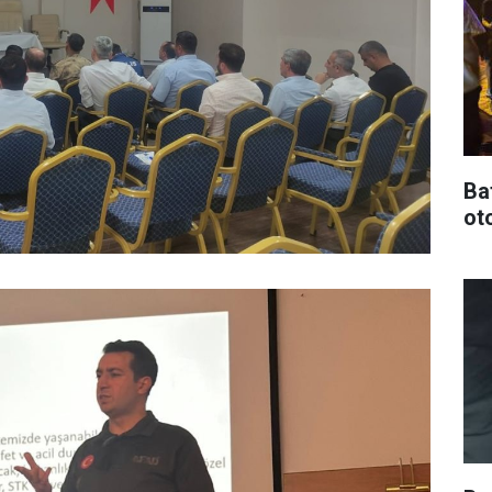
Ba
oto