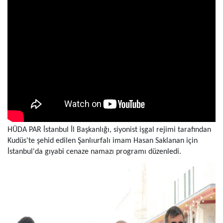
HÜDA PAR İstanbul İl Başkanlığı, siyonist işgal rejimi tarafından
Kudüs'te şehid edilen Şanlıurfalı imam Hasan Saklanan için
İstanbul'da gıyabi cenaze namazı programı düzenledi.