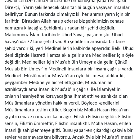
Gıyabi cenaze namazı öncesinde bir konuşma yapan M. Şakir
Direkçi, "Yarın şekillenecek olan tarihi bugün yaşayan insanlar
belirliyor. Bunun farkında olmalıyız ki, her anımız yarın için bir
tarihtir. Birazdan Allah nasıp ederse biz şehidimizin cenaze
namazını kılacağız. Şehidimiz sıradan bir şehid değildir.
Malumunuz İslam tarihinde Uhud Savaşı yaşanmıştır. Uhud
Savaşı'nda 72 tane şehid var. Bu şehitlerin arasında bir tane
şehid vardır ki, yeri Medinelilerin kalbinde apayrıdır. Belki Uhud
denildiğinde Hazreti Hamza akla gelir ama Medineliler için öyle
değildir. Medineliler için Mus'ab Bin Umeyr akla gelir. Çünkü
Mus'ab Bin Umeyr'in Medineli insanlara bir insanı çağrısı vardı.
Medineli Müslümanlar Mus'ab'tan öyle bir mesaj aldılar ki,
peygamber Medine'ye hicret ettiğinde, Müslümanlar
azınlıktaydı ama insanlık Mus'ab'ın çağrısı ile İslamiyet'in
onların insaniyetine koruyacağına itimat etti ve azınlıkta olan
Müslümanlara yönetim hakkını verdi. Böylece kendilerini
Müslümanlara teslim ettiler. Bugün biz Molla Hasan Hoca'nın
gıyabi cenaze namazını kalacağız. Filistin Filisin değildir. Filistin
sensin, Filistin ümmettir, Filistin insanlıktır. Molla Hasan, ezilen
insanlığı sahiplenmeye gitti. Bunu yaparken çıkardığı çakıyla bir
şeyler yapamayacağını biliyordu. Ancak öyle bir Mus'ab'i mesaj