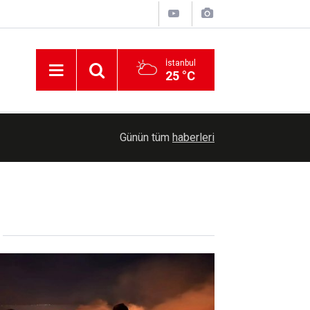
İstanbul
25 °C
08:30
Ankara'da drift yapan 11 şüpheliye ev hapsi
Günün tüm
haberleri