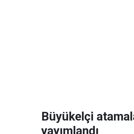
Büyükelçi atamal
yayımlandı