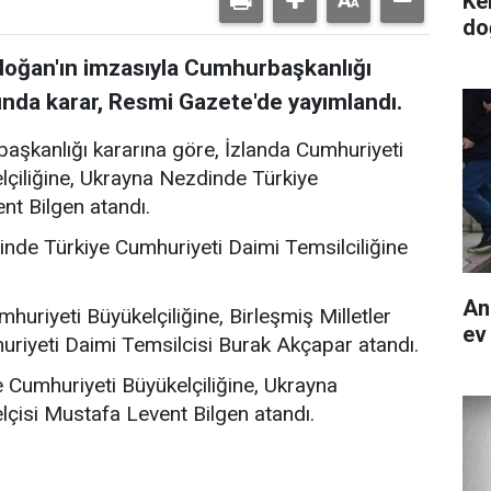
Ke
do
oğan'ın imzasıyla Cumhurbaşkanlığı
ında karar, Resmi Gazete'de yayımlandı.
şkanlığı kararına göre, İzlanda Cumhuriyeti
çiliğine, Ukrayna Nezdinde Türkiye
nt Bilgen atandı.
dinde Türkiye Cumhuriyeti Daimi Temsilciliğine
An
huriyeti Büyükelçiliğine, Birleşmiş Milletler
ev
riyeti Daimi Temsilcisi Burak Akçapar atandı.
 Cumhuriyeti Büyükelçiliğine, Ukrayna
çisi Mustafa Levent Bilgen atandı.