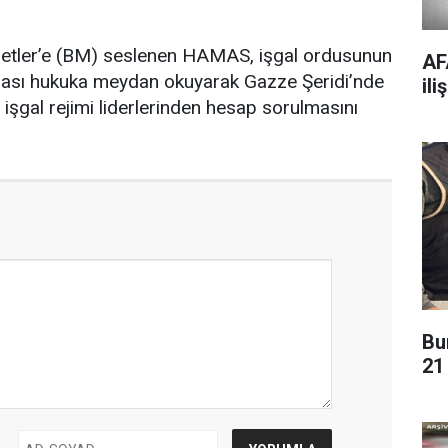
lletler’e (BM) seslenen HAMAS, işgal ordusunun
AF
rarası hukuka meydan okuyarak Gazze Şeridi’nde
il
şgal rejimi liderlerinden hesap sorulmasını
Bu
21