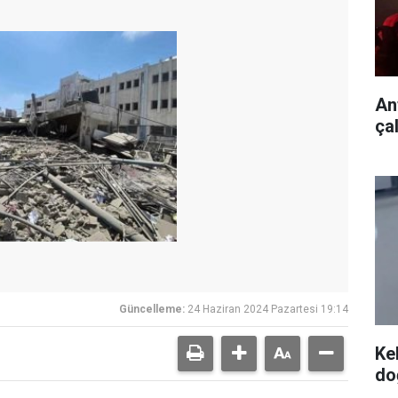
An
ça
Güncelleme:
24 Haziran 2024 Pazartesi 19:14
Ke
do