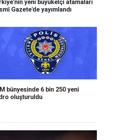
rkiye'nin yeni büyükelçi atamaları
smî Gazete'de yayımlandı
M bünyesinde 6 bin 250 yeni
dro oluşturuldu