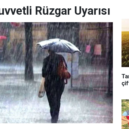
uvvetli Rüzgar Uyarısı
Ta
çif