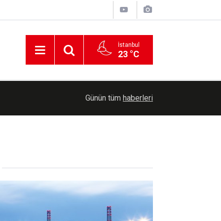
İstanbul
23 °C
00:36
Erzurum'da Bağımlılıkla Mücadele İl Koordinasyo
Günün tüm
haberleri