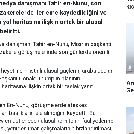
medya danışmanı Tahir en-Nunu, son
kı
akerelerde ilerleme kaydedildiğini ve
aç
ol haritasına ilişkin ortak bir ulusal
elirtti.
 danışmanı Tahir en-Nunu, Mısır'ın başkenti
zakere görüşmelerinde son günlerde önemli
ti ile Filistinli ulusal güçlerin, arabulucular
Başkanı Donald Trump'ın planının
Ar
ritasına ilişkin ortak bir taslak yanıt
Ge
ten En-Nunu, görüşmelerde ateşkes
n başlıkların ele alındığını kaydetti. Bu
vleri üstlenecek ulusal komitenin faaliyetlerine
sı, yeniden imar çalışmalarının hızlandırılması,