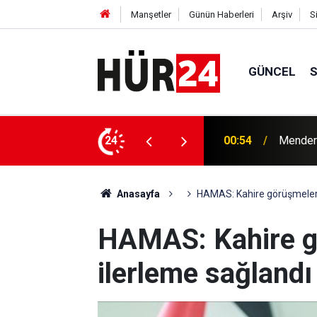
Manşetler
Günün Haberleri
Arşiv
S
GÜNCEL
y Çiçek tutuklandı
24
00:42
Erdemli
Anasayfa
HAMAS: Kahire görüşmeleri
HAMAS: Kahire g
ilerleme sağlandı