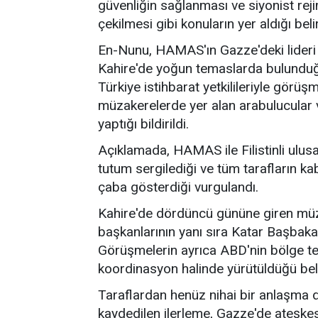
güvenliğin sağlanması ve siyonist rej
çekilmesi gibi konuların yer aldığı belirt
En-Nunu, HAMAS'ın Gazze'deki lideri 
Kahire'de yoğun temaslarda bulunduğ
Türkiye istihbarat yetkilileriyle görüş
müzakerelerde yer alan arabulucular ve 
yaptığı bildirildi.
Açıklamada, HAMAS ile Filistinli ulusa
tutum sergilediği ve tüm tarafların ka
çaba gösterdiği vurgulandı.
Kahire'de dördüncü gününe giren müza
başkanlarının yanı sıra Katar Başbaka
Görüşmelerin ayrıca ABD'nin bölge tem
koordinasyon halinde yürütüldüğü belir
Taraflardan henüz nihai bir anlaşma 
kaydedilen ilerleme, Gazze'de ateşkesi