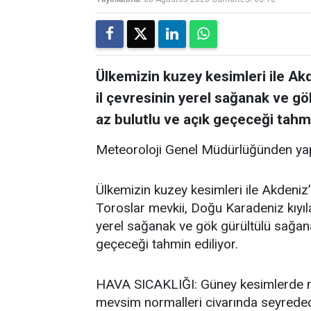
Ülkemizin kuzey kesimleri ile Akde
il çevresinin yerel sağanak ve gö
az bulutlu ve açık geçeceği tahmi
Meteoroloji Genel Müdürlüğünden yap
Ülkemizin kuzey kesimleri ile Akdeniz’i
Toroslar mevkii, Doğu Karadeniz kıyıla
yerel sağanak ve gök gürültülü sağanak
geçeceği tahmin ediliyor.
HAVA SICAKLIĞI: Güney kesimlerde me
mevsim normalleri civarında seyredece