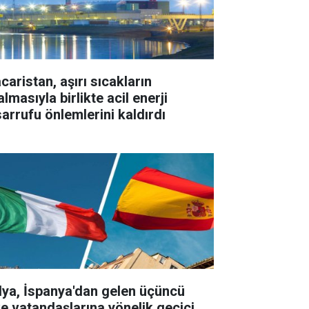
caristan, aşırı sıcakların
lmasıyla birlikte acil enerji
sarrufu önlemlerini kaldırdı
alya, İspanya'dan gelen üçüncü
ke vatandaşlarına yönelik geçici