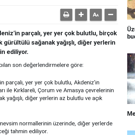
Üz
niz’in parçalı, yer yer çok bulutlu, birçok
bu
k gürültülü sağanak yağışlı, diğer yerlerin
n ediliyor.
ılan son değerlendirmelere göre:
n parçalı, yer yer çok bulutlu, Akdeniz’in
rı ile Kırklareli, Çorum ve Amasya çevrelerinin
 yağışlı, diğer yerlerin az bulutlu ve açık
Me
vsim normallerinin üzerinde, diğer yerlerde
ği tahmin ediliyor.