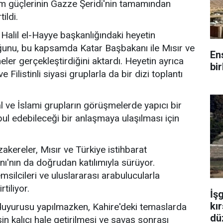
im güçlerinin Gazze Şeridi'nin tamamından
ildi.
Halil el-Hayye başkanlığındaki heyetin
unu, bu kapsamda Katar Başbakanı ile Mısır ve
En
meler gerçekleştirdiğini aktardı. Heyetin ayrıca
bir
Filistinli siyasi gruplarla da bir dizi toplantı
l ve İslami grupların görüşmelerde yapıcı bir
bul edebileceği bir anlaşmaya ulaşılması için
kereler, Mısır ve Türkiye istihbarat
nı'nın da doğrudan katılımıyla sürüyor.
silcileri ve uluslararası arabulucularla
tiliyor.
İş
kır
duyurusu yapılmazken, Kahire'deki temaslarda
dü
n kalıcı hale getirilmesi ve savaş sonrası