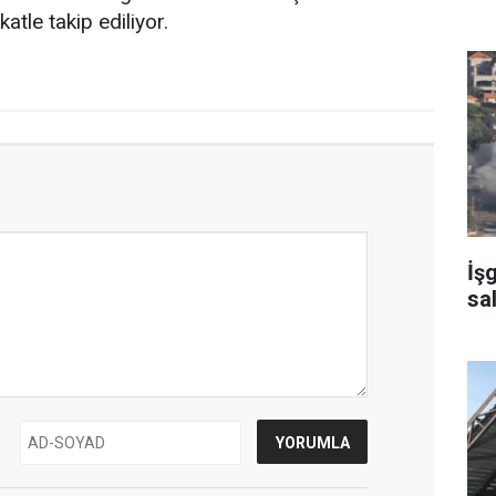
atle takip ediliyor.
İş
sa