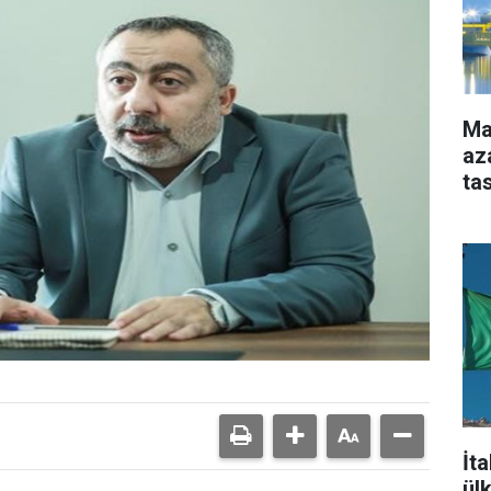
Ma
aza
ta
İt
ül