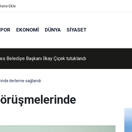
itene Ekle
SPOR
EKONOMI
DÜNYA
SIYASET
'de Kur'an kursu öğrencileri piknikte buluştu
nde ilerleme sağlandı
örüşmelerinde