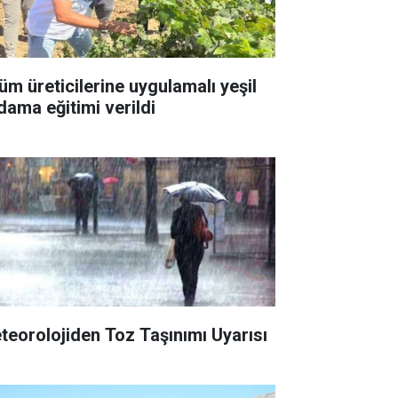
üm üreticilerine uygulamalı yeşil
dama eğitimi verildi
teorolojiden Toz Taşınımı Uyarısı