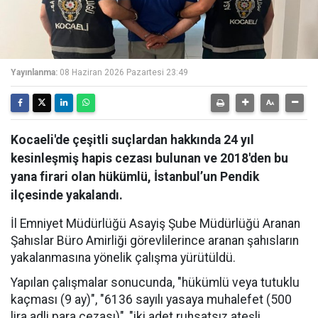
Yayınlanma:
08 Haziran 2026 Pazartesi 23:49
Kocaeli'de çeşitli suçlardan hakkında 24 yıl
kesinleşmiş hapis cezası bulunan ve 2018'den bu
yana firari olan hükümlü, İstanbul’un Pendik
ilçesinde yakalandı.
İl Emniyet Müdürlüğü Asayiş Şube Müdürlüğü Aranan
Şahıslar Büro Amirliği görevlilerince aranan şahısların
yakalanmasına yönelik çalışma yürütüldü.
Yapılan çalışmalar sonucunda, "hükümlü veya tutuklu
kaçması (9 ay)", "6136 sayılı yasaya muhalefet (500
lira adli para cezası)", "iki adet ruhsatsız ateşli