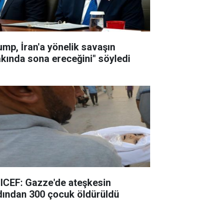
ump, İran'a yönelik savaşın
akında sona ereceğini" söyledi
ICEF: Gazze'de ateşkesin
dından 300 çocuk öldürüldü