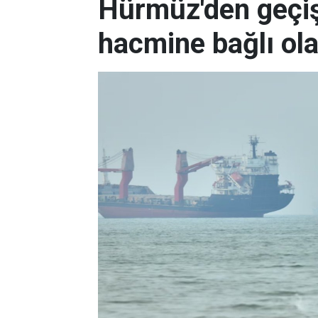
Hürmüz'den geçişl
hacmine bağlı ol