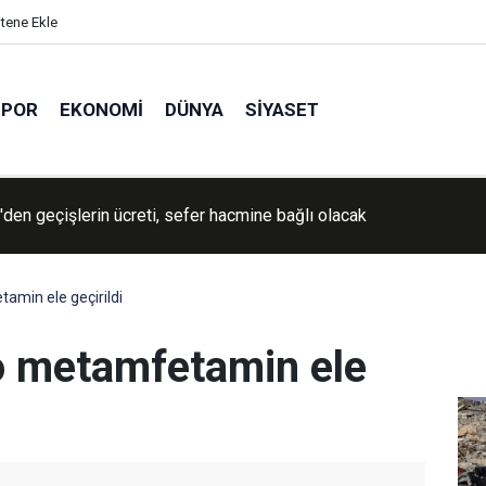
itene Ekle
SPOR
EKONOMI
DÜNYA
SIYASET
İran'a yönelik savaşın "yakında sona ereceğini" söyledi
amin ele geçirildi
lo metamfetamin ele