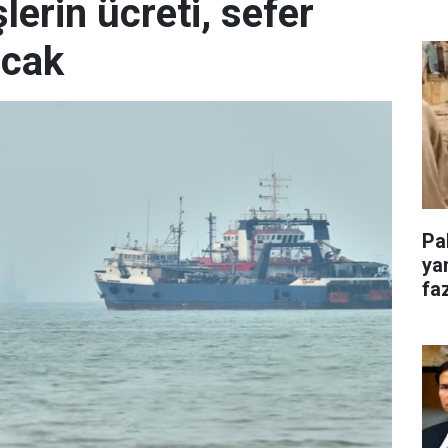
erin ücreti, sefer
acak
Pa
ya
faz