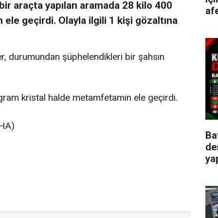
bir araçta yapılan aramada 28 kilo 400
afe
e geçirdi. Olayla ilgili 1 kişi gözaltına
er, durumundan şüphelendikleri bir şahsın
gram kristal halde metamfetamin ele geçirdi.
LKHA)
Ba
de
ya