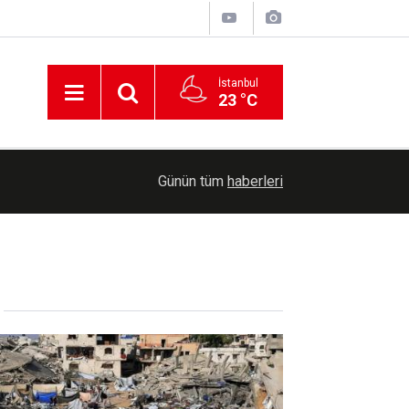
İstanbul
23 °C
00:30
Cumhurbaşkanlığına Cevdet Yılmaz vekalet ede
Günün tüm
haberleri