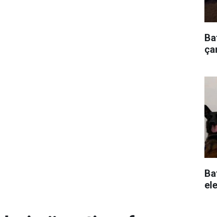
Ba
çar
Ba
ele