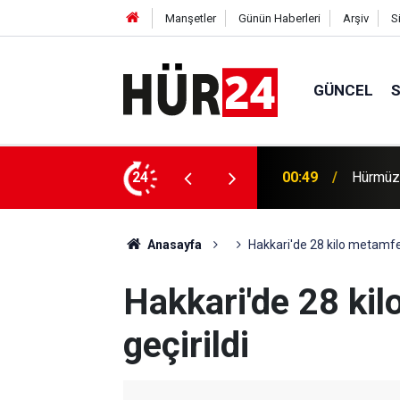
Manşetler
Günün Haberleri
Arşiv
S
GÜNCEL
efer hacmine bağlı olacak
24
00:35
Trump, 
Anasayfa
Hakkari'de 28 kilo metamfet
Hakkari'de 28 ki
geçirildi