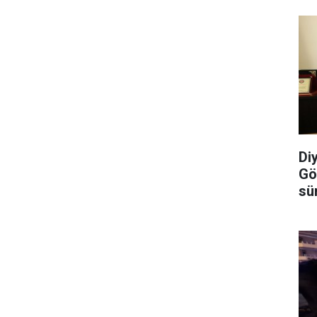
Di
Gö
sü