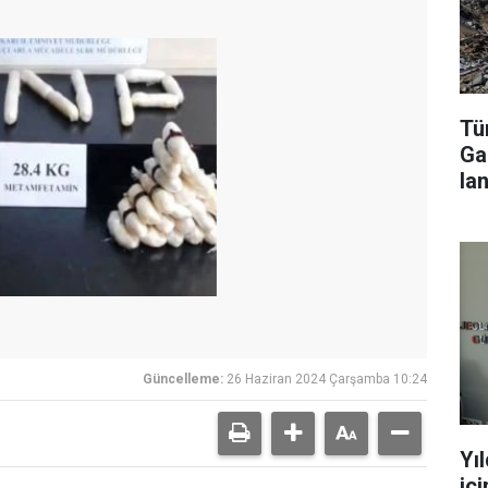
Tür
Ga
lan
Güncelleme:
26 Haziran 2024 Çarşamba 10:24
Yı
iç