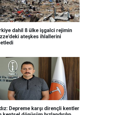
kiye dahil 8 ülke işgalci rejimin
zze'deki ateşkes ihlallerini
etledi
ldız: Depreme karşı dirençli kentler
in kentsel dönüşüm hızlandırılıp