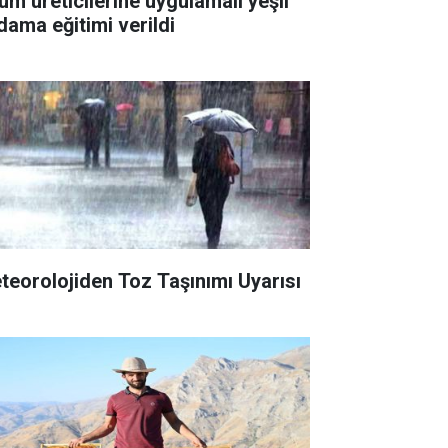
üm üreticilerine uygulamalı yeşil
dama eğitimi verildi
teorolojiden Toz Taşınımı Uyarısı