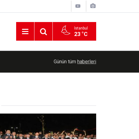
İstanbul
23 °C
00:54
Menderes Belediye Başkanı İlkay Çiçek tutuklan
Günün tüm
haberleri