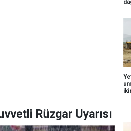
dağ
Ye
um
ik
uvvetli Rüzgar Uyarısı