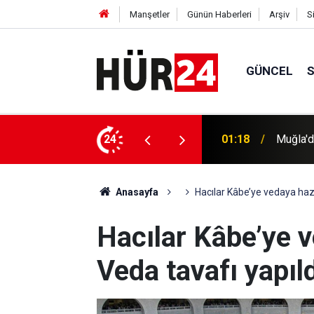
Manşetler
Günün Haberleri
Arşiv
S
GÜNCEL
rmasında 3 tutuklama
24
01:12
Uluslara
Anasayfa
Hacılar Kâbe’ye vedaya hazı
Hacılar Kâbe’ye v
Veda tavafı yapıl