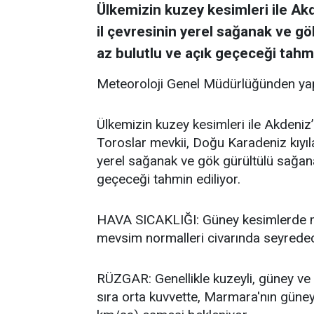
Ülkemizin kuzey kesimleri ile Akde
il çevresinin yerel sağanak ve gö
az bulutlu ve açık geçeceği tahmi
Meteoroloji Genel Müdürlüğünden yap
Ülkemizin kuzey kesimleri ile Akdeniz’i
Toroslar mevkii, Doğu Karadeniz kıyıla
yerel sağanak ve gök gürültülü sağanak
geçeceği tahmin ediliyor.
HAVA SICAKLIĞI: Güney kesimlerde me
mevsim normalleri civarında seyredece
RÜZGAR: Genellikle kuzeyli, güney ve 
sıra orta kuvvette, Marmara'nın güneyb