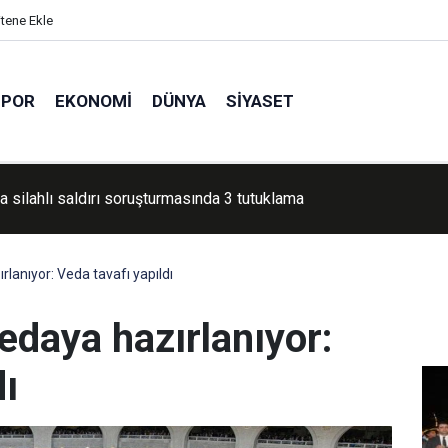
itene Ekle
SPOR
EKONOMI
DÜNYA
SIYASET
rası Filistin Konvoyu Şanlıurfa’da karşılandı
rlanıyor: Veda tavafı yapıldı
edaya hazırlanıyor:
dı