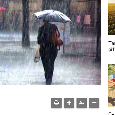
Ta
çif