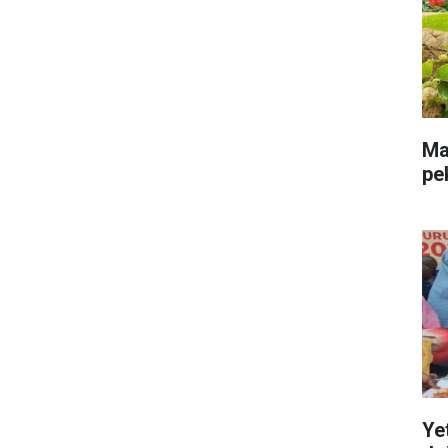
Mal
pe
Ye