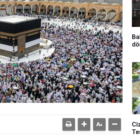
Ba
dö
Ciz
Te