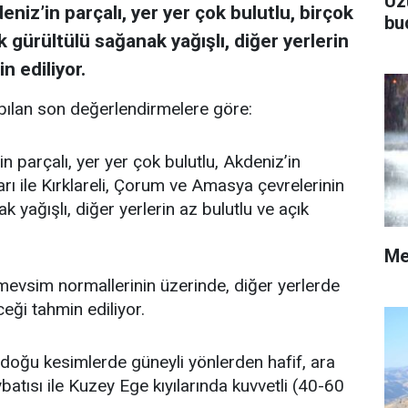
Üz
niz’in parçalı, yer yer çok bulutlu, birçok
bu
k gürültülü sağanak yağışlı, diğer yerlerin
n ediliyor.
ılan son değerlendirmelere göre:
n parçalı, yer yer çok bulutlu, Akdeniz’in
rı ile Kırklareli, Çorum ve Amasya çevrelerinin
 yağışlı, diğer yerlerin az bulutlu ve açık
Me
vsim normallerinin üzerinde, diğer yerlerde
ği tahmin ediliyor.
doğu kesimlerde güneyli yönlerden hafif, ara
atısı ile Kuzey Ege kıyılarında kuvvetli (40-60