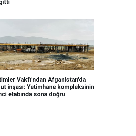
ıttı
timler Vakfı'ndan Afganistan'da
ut inşası: Yetimhane kompleksinin
inci etabında sona doğru