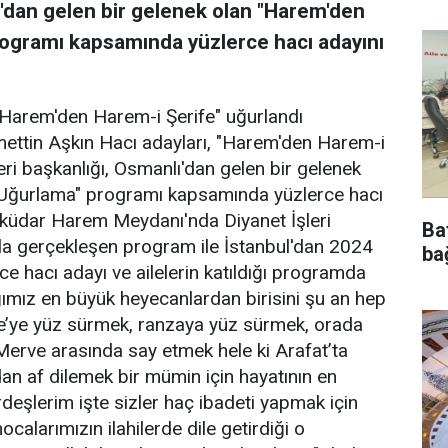
ı'dan gelen bir gelenek olan "Harem'den
rogramı kapsamında yüzlerce hacı adayını
arem'den Harem-i Şerife" uğurlandı
ttin Aşkın Hacı adayları, "Harem'den Harem-i
ri başkanlığı, Osmanlı'dan gelen bir gelenek
 Uğurlama" programı kapsamında yüzlerce hacı
Üsküdar Harem Meydanı'nda Diyanet İşleri
Ba
ıyla gerçekleşen program ile İstanbul'dan 2024
bağ
erce hacı adayı ve ailelerin katıldığı programda
ız en büyük heyecanlardan birisini şu an hep
be’ye yüz sürmek, ranzaya yüz sürmek, orada
Merve arasında say etmek hele ki Arafat’ta
n af dilemek bir mümin için hayatının en
rdeşlerim işte sizler haç ibadeti yapmak için
calarımızın ilahilerde dile getirdiği o