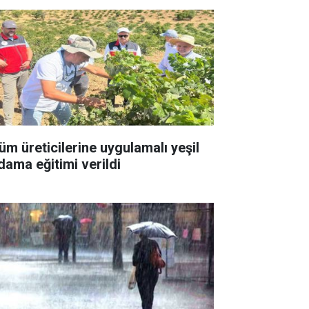
üm üreticilerine uygulamalı yeşil
dama eğitimi verildi