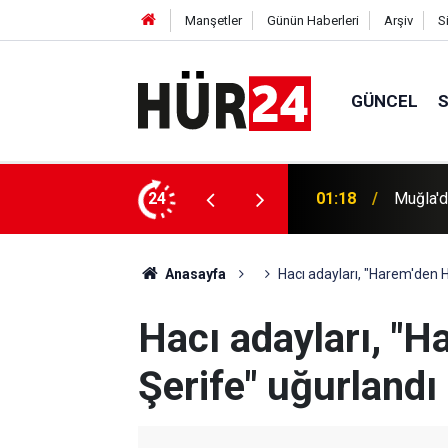
Manşetler
Günün Haberleri
Arşiv
S
GÜNCEL
rmasında 3 tutuklama
24
01:12
Uluslara
Anasayfa
Hacı adayları, "Harem'den H
Hacı adayları, "
Şerife" uğurlandı