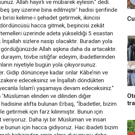
unuz. Allah hayırlı ve mübarek eylesin." dedi.
eş şey üzerine bina edilmiştir' hadisi şerifinde
birisi kelime-i şehadet getirmek, ikincisi
Cu
dördüncüsü hacca gitmek, beşincisi zekât
n temelleri üzerinde adeta yükseldiği 5 esastan
k İnşallah sizlere nasip olacaktır. Buradan yola
ve gördüğünüzde Allah aşkına daha da artacaktır.
 durayım, tövbe istiğfar edeyim, ibadetlerinden
ların niyetiyle bugün yola çıkıyorsunuz.
er. Gidip dönünceye kadar onlar Kâbe’nin ve
Müzakere edeceksiniz ve İnşallah döndükten
ecanla İslam’ı yaşamaya devam edeceksiniz."
Ot
 'Müslüman elinden ve dilinden diğer
tr
adisine atıfta bulunan Erbaş, "İbadetler, bizim
getirmek için farz kılınmıştır. Bunun için
t veriyoruz. Daha iyi bir Müslüman ve insan
şte bunun için hacca gidiyoruz. Hac ibadeti bizim