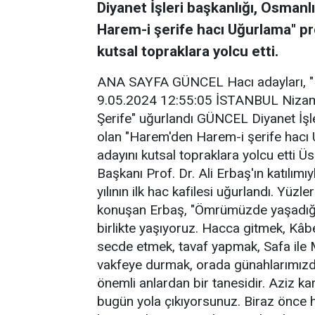
Diyanet İşleri başkanlığı, Osmanl
Harem-i şerife hacı Uğurlama" p
kutsal topraklara yolcu etti.
ANA SAYFA GÜNCEL Hacı adayları, "H
9.05.2024 12:55:05 İSTANBUL Nizame
Şerife" uğurlandı GÜNCEL Diyanet İşle
olan "Harem'den Harem-i şerife hacı
adayını kutsal topraklara yolcu etti 
Başkanı Prof. Dr. Ali Erbaş'ın katılım
yılının ilk hac kafilesi uğurlandı. Yüzl
konuşan Erbaş, "Ömrümüzde yaşadığım
birlikte yaşıyoruz. Hacca gitmek, Kâ
secde etmek, tavaf yapmak, Safa ile 
vakfeye durmak, orada günahlarımızda
önemli anlardan bir tanesidir. Aziz ka
bugün yola çıkıyorsunuz. Biraz önce ho