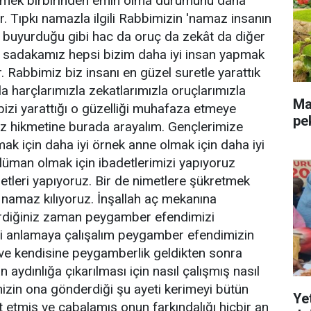
irmek birbirinden emin olma durumunu daha
ır. Tıpkı namazla ilgili Rabbimizin 'namaz insanın
e buyurduğu gibi hac da oruç da zekât da diğer
z sadakamız hepsi bizim daha iyi insan yapmak
 Rabbimiz biz insanı en güzel suretle yarattık
a harçlarımızla zekatlarımızla oruçlarımızla
Mal
bizi yarattığı o güzelliği muhafaza etmeye
pe
z hikmetine burada arayalım. Gençlerimize
ak için daha iyi örnek anne olmak için daha iyi
lüman olmak için ibadetlerimizi yapıyoruz
detleri yapıyoruz. Bir de nimetlere şükretmek
n namaz kılıyoruz. İnşallah aç mekanına
irdiğiniz zaman peygamber efendimizi
i anlamaya çalışalım peygamber efendimizin
a ve kendisine peygamberlik geldikten sonra
 aydınlığa çıkarılması için nasıl çalışmış nasıl
izin ona gönderdiği şu ayeti kerimeyi bütün
Ye
et etmiş ve çabalamış onun farkındalığı hiçbir an