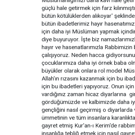
Müslümanlığımızı daha kavi hale get
güçlü hale getirmek için farz kılınmışt
bütün kötülüklerden alıkoyar' şeklind
bütün ibadetlerimiz hayır hasenatımı
için daha iyi Müslüman yapmak içindir.
diye buyuruyor. İşte biz namazlarımızl
hayır ve hasenatlarımızla Rabbimizin 
çalışıyoruz. Neden hacca gidiyorsunu
çocuklarımıza daha iyi örnek baba olm
büyükler olarak onlara rol model Müs
Allah'ın rızasını kazanmak için bu iba
için bu ibadetleri yapıyoruz. Onun içi
vardığınız zaman hicaz diyarlarına g
gördüğümüzde ve kalbimizde daha iy
gençliğini nasıl geçirmiş o diyarlard
ümmetinin ve tüm insanlara karanlıktan
gayret etmiş Kur’an-ı Kerim'de rabbim
insanlığa tebliğ etmek için nasıl gayr