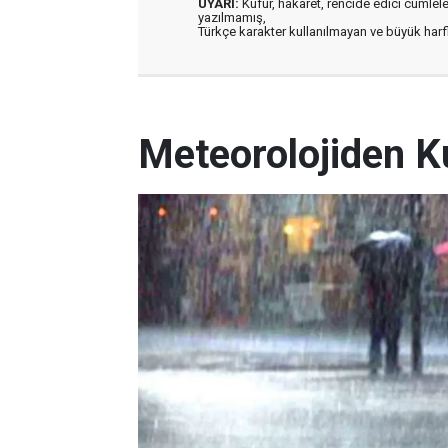
UYARI:
Küfür, hakaret, rencide edici cümleler 
yazılmamış,
Türkçe karakter kullanılmayan ve büyük har
Meteorolojiden K