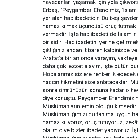
heyecanları yaşamak için yola çıkıyors
Erbaş, "Peygamber Efendimiz, 'İslam b
yer alan hac ibadetidir. Bu beş şeyden 
namaz kılmak üçüncüsü oruç tutmak 
vermektir. İşte hac ibadeti de İslam'ı
birisidir. Hac ibadetini yerine getirme
çıktığınız andan itibaren kalbinizde 
Arafat'a bir an önce varayım, vakfeye
daha çok lezzet alayım, işte bütün bun
Hocalarımız sizlere rehberlik edecekl
haccın hikmetini size anlatacaklar. 
sonra ömrünüzün sonuna kadar o hey
diye konuştu. Peygamber Efendimizin
Müslümanların emin olduğu kimsedir' h
Müslümanlığımızı bu tanıma uygun hale 
namaz kılıyoruz, oruç tutuyoruz, zekâ
olalım diye bizler ibadet yapıyoruz. İ