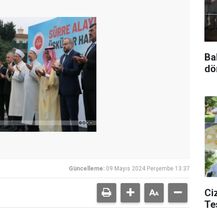
Ba
dö
Güncelleme:
09 Mayıs 2024 Perşembe 13:37
Ciz
Te