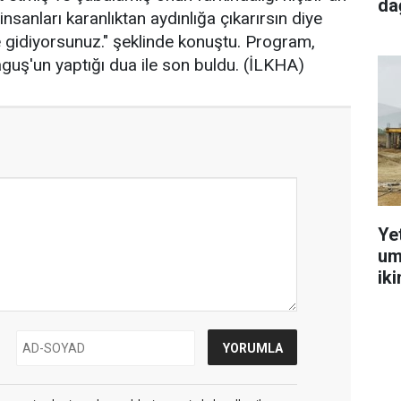
dağ
sanları karanlıktan aydınlığa çıkarırsın diye
lere gidiyorsunuz." şeklinde konuştu. Program,
aguş'un yaptığı dua ile son buldu. (İLKHA)
Ye
um
ik