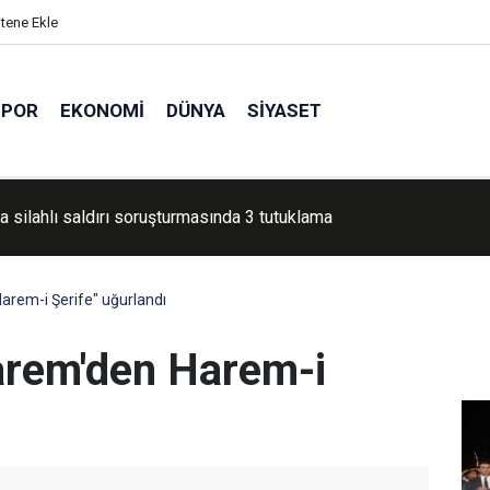
itene Ekle
SPOR
EKONOMI
DÜNYA
SIYASET
rası Filistin Konvoyu Şanlıurfa’da karşılandı
arem-i Şerife" uğurlandı
Harem'den Harem-i