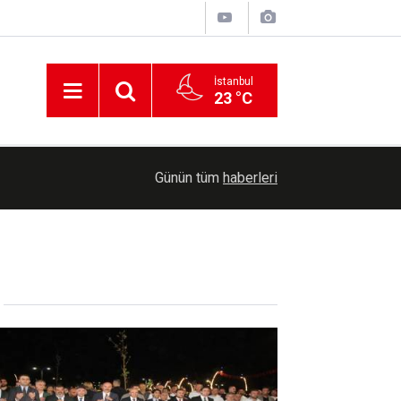
İstanbul
23 °C
00:54
Menderes Belediye Başkanı İlkay Çiçek tutuklan
Günün tüm
haberleri