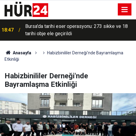
18:40
Çİn'de 4.9 büyüklüğünde deprem
Anasayfa
Habizbinililer Derneği'nde Bayramlaşma
Etkinliği
Habizbinililer Derneği'nde
Bayramlaşma Etkinliği