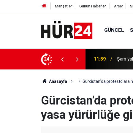
Manşetler
Günün Haberleri
Arşiv
S
GÜNCEL
ı saldırı: 2 Ölü, 13 yaralı
24
11:58
Yunanist
Anasayfa
Gürcistan’da protestolara n
Gürcistan’da prot
yasa yürürlüğe gi