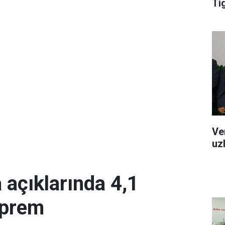
Ti
Ve
uz
 açıklarında 4,1
eprem