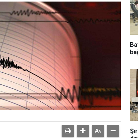
Ba
bağ
Şı