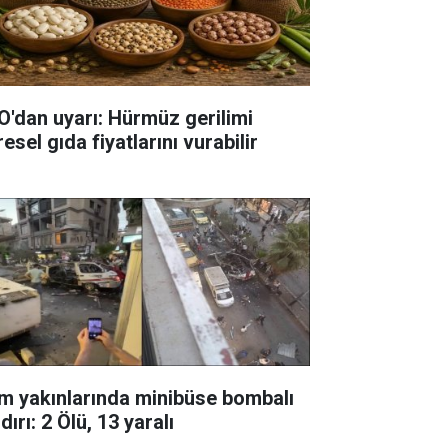
O'dan uyarı: Hürmüz gerilimi
esel gıda fiyatlarını vurabilir
m yakınlarında minibüse bombalı
dırı: 2 Ölü, 13 yaralı