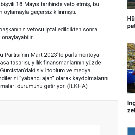
şvili 18 Mayıs tarihinde veto etmiş, bu
 oylamayla geçersiz kılınmıştı.
Hü
pet
şkanının vetosu iptal edildikten sonra
onaylayabilir.
cü Partisi'nin Mart 2023'te parlamentoya
asa tasarısı, yıllık finansmanlarının yüzde
 Gürcistan'daki sivil toplum ve medya
ndilerini “yabancı ajan” olarak kaydolmalarını
almaları durumunu getiriyor. (İLKHA)
İn
zeh