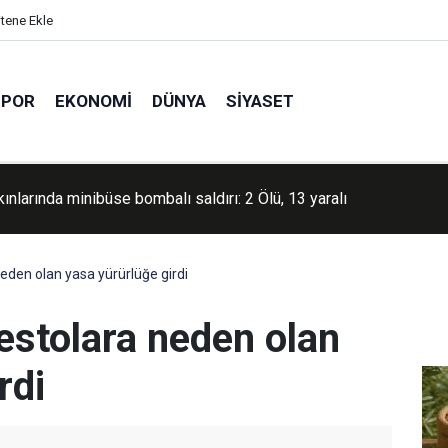
itene Ekle
SPOR
EKONOMI
DÜNYA
SIYASET
an'da Batı Nil Virüsü alarmı: Vaka sayıları artıyor
eden olan yasa yürürlüğe girdi
estolara neden olan
rdi