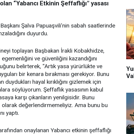
lan “Yabancı Etkinin Şeffaflığı” yasası
aşkanı Şalva Papuaşvili’nin sabah saatlerinde
imzaladığını duyurdu.
ineyi toplayan Başbakan İrakli Kobakhidze,
 egemenliğini ve güvenliğini kazandığını
duğunu belirterek, “Artık yasa yürürlükte ve
Yu
yguları bir kenara bırakması gerekiyor. Bunu
Va
n duydukları hayal kırıklığını gizlemek için
nlara söylüyorum. Şeffaflık yasasının kabul
saya karşı çıkanların yenilgisidir. Bunu
gisi olarak değerlendirmemeliyiz. Ama bunu bu
nı yaptı.
afından onaylanan Yabancı etkinin şeffaflığı