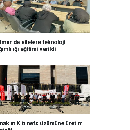
tman'da ailelere teknoloji
ımlılığı eğitimi verildi
rnak’ın Kıtılnefs üzümüne üretim