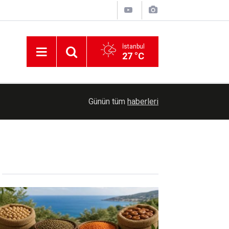
İstanbul
27 °C
11:56
Batman'da ailelere teknoloji bağımlılığı eğitimi v
Günün tüm
haberleri