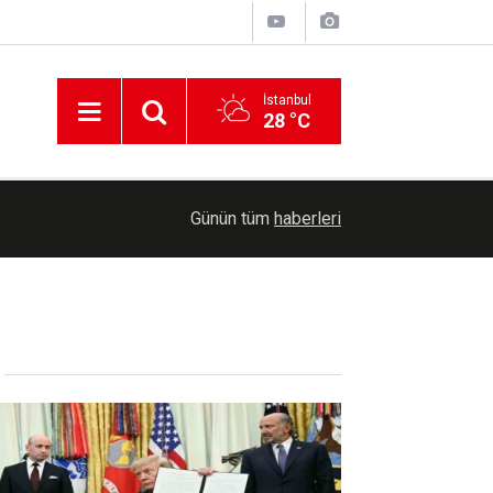
İstanbul
28 °C
10:06
Dolphin Tayfunu Çin'e yaklaşıyor: Acil müdahale te
Günün tüm
haberleri