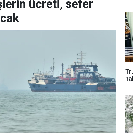
erin ücreti, sefer
acak
Tr
ha