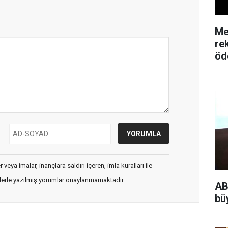
Me
re
öd
veya imalar, inançlara saldırı içeren, imla kuralları ile
flerle yazılmış yorumlar onaylanmamaktadır.
AB
bü