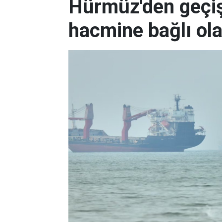
Hürmüz'den geçişl
hacmine bağlı ol