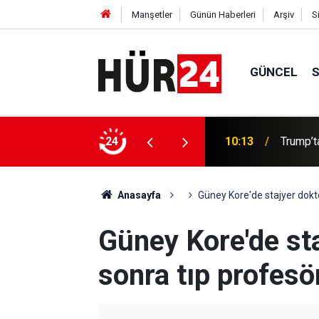
Manşetler
Günün Haberleri
Arşiv
S
GÜNCEL
,1 büyüklüğünde deprem
24
10:13
Trump’t
Anasayfa
Güney Kore'de stajyer dokto
Güney Kore'de st
sonra tıp profesör