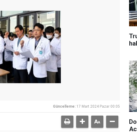
Tr
ha
Güncelleme:
17 Mart 2024 Pazar 00:05
Do
Aci