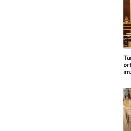
Tü
or
im