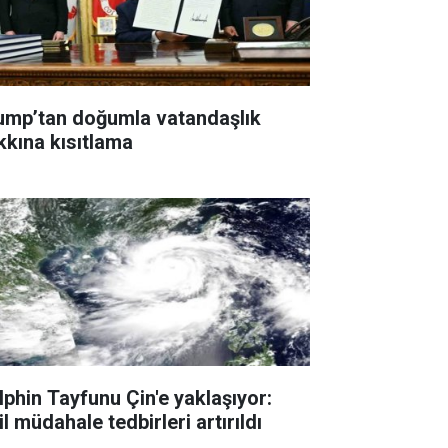
ump’tan doğumla vatandaşlık
kkına kısıtlama
lphin Tayfunu Çin'e yaklaşıyor:
l müdahale tedbirleri artırıldı