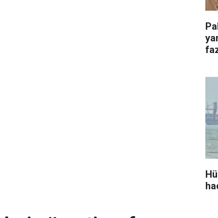
Pa
ya
faz
Hü
ha