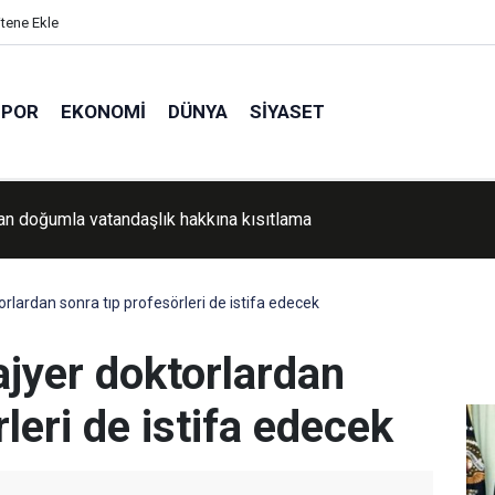
itene Ekle
SPOR
EKONOMI
DÜNYA
SIYASET
an doğumla vatandaşlık hakkına kısıtlama
rlardan sonra tıp profesörleri de istifa edecek
ajyer doktorlardan
leri de istifa edecek