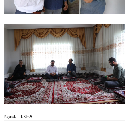
İLKHA
Kaynak: