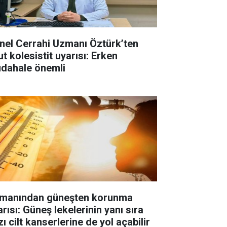
nel Cerrahi Uzmanı Öztürk’ten
t kolesistit uyarısı: Erken
dahale önemli
manından güneşten korunma
rısı: Güneş lekelerinin yanı sıra
ı cilt kanserlerine de yol açabilir