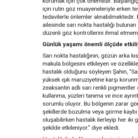
korumak için çok önemlidir. Başlangıç 
için rutin göz muayeneleriyle erken teş
tedavilerle önlemler alınabilmektedir.
ailesinde sarı nokta hastalığı bulunan 
düzenli göz kontrollerini ihmal etmeme
Günlük yaşamı önemli ölçüde etkili
Sarı nokta hastalığının, gözün arka k
makula bölgesini etkileyen ve özellikle
hastalık olduğunu söyleyen Şahin, "S
yüksek ışık maruziyetine karşı korun
zeaksantin adlı sarı renkli pigmentle
kullanma, yüzleri tanıma ve ince ayrın
sorumlu oluyor. Bu bölgenin zarar g
şekillerde bozulma veya görme kaybı o
oluşabilirken hastalık ilerleyip her i
şekilde etkileniyor." diye ekledi.