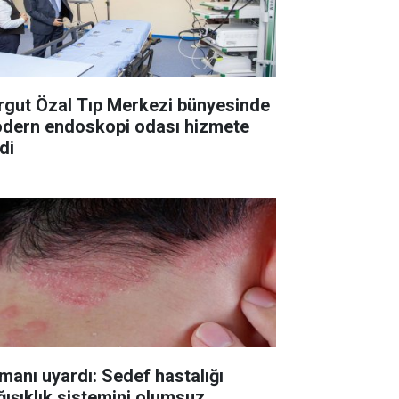
rgut Özal Tıp Merkezi bünyesinde
dern endoskopi odası hizmete
di
manı uyardı: Sedef hastalığı
ğışıklık sistemini olumsuz