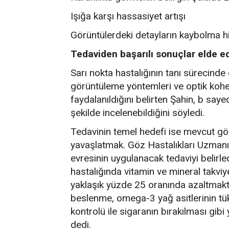
Işığa karşı hassasiyet artışı
Görüntülerdeki detayların kaybolma hi
Tedaviden başarılı sonuçlar elde ed
Sarı nokta hastalığının tanı sürecinde
görüntüleme yöntemleri ve optik kohe
faydalanıldığını belirten Şahin, b sayed
şekilde incelenebildiğini söyledi.
Tedavinin temel hedefi ise mevcut gö
yavaşlatmak. Göz Hastalıkları Uzmanı P
evresinin uygulanacak tedaviyi belirled
hastalığında vitamin ve mineral takviye
yaklaşık yüzde 25 oranında azaltmakta
beslenme, omega-3 yağ asitlerinin tük
kontrolü ile sigaranın bırakılması gib
dedi.