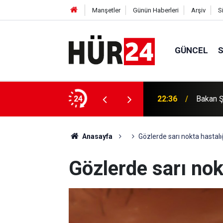
Manşetler
Günün Haberleri
Arşiv
S
GÜNCEL
rı: Gerçek kardeşliği kucaklama zamanı
24
22:36
Bakan Ş
Anasayfa
Gözlerde sarı nokta hastalı
Gözlerde sarı nok