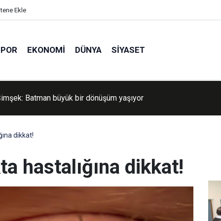
itene Ekle
SPOR
EKONOMI
DÜNYA
SIYASET
imşek: Batman büyük bir dönüşüm yaşıyor
ğına dikkat!
ta hastalığına dikkat!