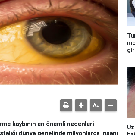
Tu
mo
gir
 görme kaybının en önemli nedenleri
Uz
stalığı dünya genelinde milyonlarca insanı
ba