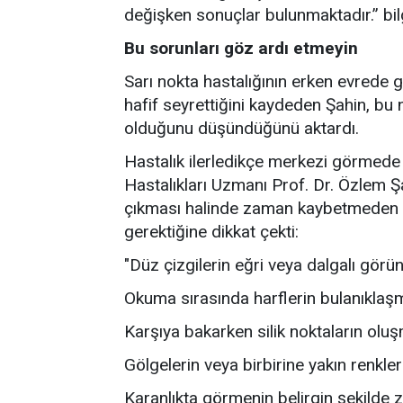
değişken sonuçlar bulunmaktadır.” bilg
Bu sorunları göz ardı etmeyin
Sarı nokta hastalığının erken evrede ge
hafif seyrettiğini kaydeden Şahin, bu n
olduğunu düşündüğünü aktardı.
Hastalık ilerledikçe merkezi görmed
Hastalıkları Uzmanı Prof. Dr. Özlem Şa
çıkması halinde zaman kaybetmeden g
gerektiğine dikkat çekti:
"Düz çizgilerin eğri veya dalgalı gör
Okuma sırasında harflerin bulanıklaş
Karşıya bakarken silik noktaların olu
Gölgelerin veya birbirine yakın renkle
Karanlıkta görmenin belirgin şekilde 