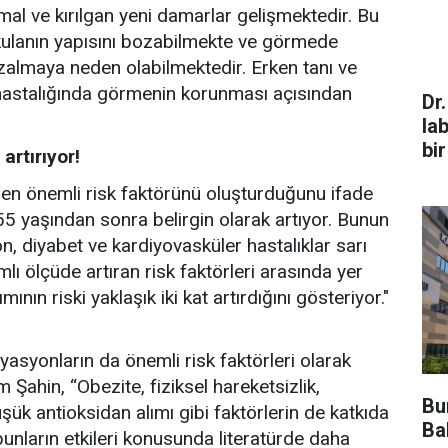
mal ve kırılgan yeni damarlar gelişmektedir. Bu
kulanın yapısını bozabilmekte ve görmede
 azalmaya neden olabilmektedir. Erken tanı ve
 hastalığında görmenin korunması açısından
Dr
la
bir
artırıyor!
ın en önemli risk faktörünü oluşturduğunu ifade
 55 yaşından sonra belirgin olarak artıyor. Bunun
on, diyabet ve kardiyovasküler hastalıklar sarı
mlı ölçüde artıran risk faktörleri arasında yer
ının riski yaklaşık iki kat artırdığını gösteriyor."
yasyonların da önemli risk faktörleri olarak
m Şahin, “Obezite, fiziksel hareketsizlik,
Bu
şük antioksidan alımı gibi faktörlerin de katkıda
Bak
unların etkileri konusunda literatürde daha