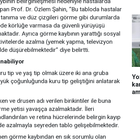
ybının belirginleşmesi nedeniyle hastalarda
pan Prof. Dr. Özlem Şahin, “Bu tabloda hastalar
 tanıma ve düz çizgileri görme gibi durumlarda
rede körlüğe varmasa da güvenli yürüyüşü
maktadır. Ayrıca görme kaybının yarattığı sosyal
ivitelerde azalma (yemek yapma, televizyon
lde düşürebilmektedir” diye belirtti.
nabiliyor
uru tip ve yaş tip olmak üzere iki ana gruba
Yo
büyük çoğunluğunda kuru tip geliştiğini anlatarak
ka
am
en ve drusen adı verilen birikintiler ile buna
e yetisi yavaşça azalmaktadır. İleri
dlandırılan ve retina hücrelerinde belirgin kayıp
e azalmayla seyreden tablo gelişebilmektedir.
men görme kaybından en sık sorumlu olan