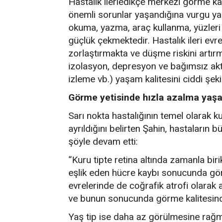
Hastalık ilerledikçe merkezi görme ka
önemli sorunlar yaşandığına vurgu ya
okuma, yazma, araç kullanma, yüzleri
güçlük çekmektedir. Hastalık ileri ev
zorlaştırmakta ve düşme riskini artır
izolasyon, depresyon ve bağımsız akt
izleme vb.) yaşam kalitesini ciddi şeki
Görme yetisinde hızla azalma yaşa
Sarı nokta hastalığının temel olarak k
ayrıldığını belirten Şahin, hastaların 
şöyle devam etti:
“Kuru tipte retina altında zamanla birik
eşlik eden hücre kaybı sonucunda görm
evrelerinde de coğrafik atrofi olarak a
ve bunun sonucunda görme kalitesind
Yaş tip ise daha az görülmesine rağ