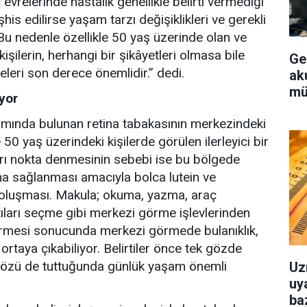
evrelerinde hastalık genellikle belirti vermediği
his edilirse yaşam tarzı değişiklikleri ve gerekli
 Bu nedenle özellikle 50 yaş üzerinde olan ve
kişilerin, herhangi bir şikâyetleri olmasa bile
Ge
leri son derece önemlidir.” dedi.
aku
mü
yor
ısmında bulunan retina tabakasının merkezindeki
 50 yaş üzerindeki kişilerde görülen ilerleyici bir
arı nokta denmesinin sebebi ise bu bölgede
ma sağlanması amacıyla bolca lutein ve
r oluşması. Makula; okuma, yazma, araç
tıları seçme gibi merkezi görme işlevlerinden
örmesi sonucunda merkezi görmede bulanıklık,
rtaya çıkabiliyor. Belirtiler önce tek gözde
ki gözü de tuttuğunda günlük yaşam önemli
Uz
uya
baz