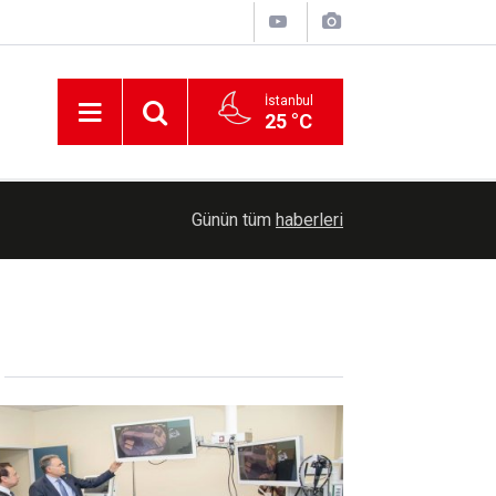
İstanbul
25 °C
22:13
Ensarullah, Yemen'deki Suudi birliklerini hedef a
Günün tüm
haberleri