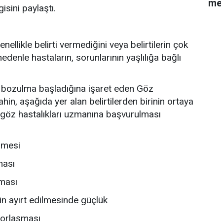
me
isini paylaştı.
nellikle belirti vermediğini veya belirtilerin çok
edenle hastaların, sorunlarının yaşlılığa bağlı
e bozulma başladığına işaret eden Göz
hin, aşağıda yer alan belirtilerden birinin ortaya
öz hastalıkları uzmanına başvurulması
ünmesi
ması
şması
rin ayırt edilmesinde güçlük
zorlaşması