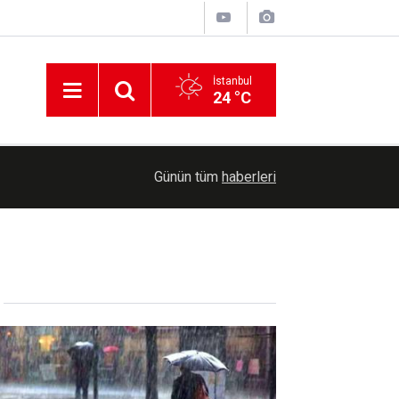
İstanbul
24 °C
Pakistan'da haziran sonundan bu yana yağışlar n
01:09
Günün tüm
haberleri
hayatını kaybetti