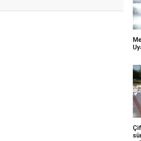
Me
Uy
Çif
sü