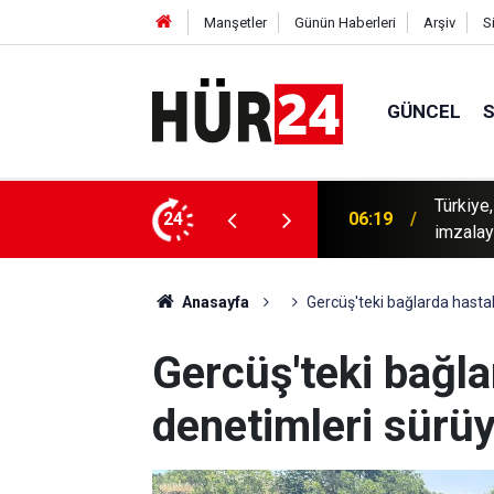
Manşetler
Günün Haberleri
Arşiv
S
GÜNCEL
istan ortak savunma anlaşmasını bugün
24
01:32
Erzurum
Anasayfa
Gercüş'teki bağlarda hastal
Gercüş'teki bağla
denetimleri sürü