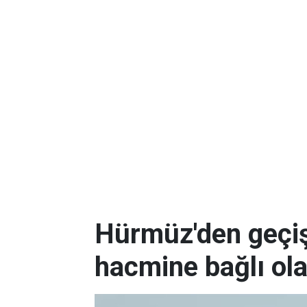
Hürmüz'den geçişl
hacmine bağlı ol