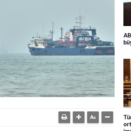
AB
bü
Tü
or