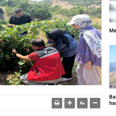
Me
Ba
ha