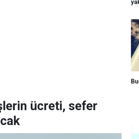
ya
Bu
erin ücreti, sefer
acak