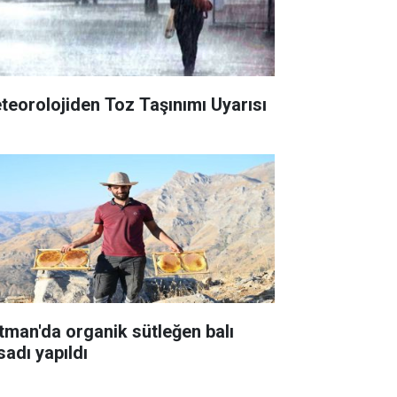
teorolojiden Toz Taşınımı Uyarısı
tman'da organik sütleğen balı
sadı yapıldı