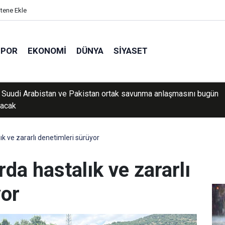
itene Ekle
SPOR
EKONOMI
DÜNYA
SIYASET
 Adliyesinin arşiv katında çıkan yangın söndürüldü
ık ve zararlı denetimleri sürüyor
rda hastalık ve zararlı
yor