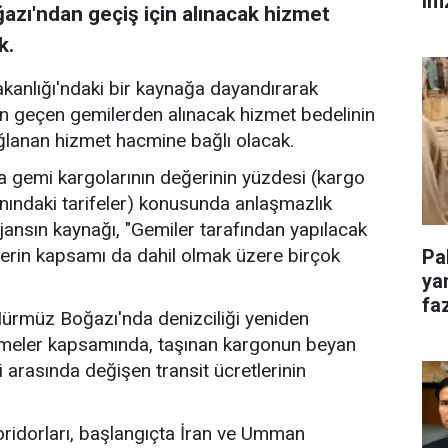
im
zı'ndan geçiş için alınacak hizmet
k.
akanlığı'ndaki bir kaynağa dayandırarak
n geçen gemilerden alınacak hizmet bedelinin
ğlanan hizmet hacmine bağlı olacak.
 gemi kargolarının değerinin yüzdesi (kargo
nındaki tarifeler) konusunda anlaşmazlık
jansın kaynağı, "Gemiler tarafından yapılacak
erin kapsamı da dahil olmak üzere birçok
Pa
ya
faz
 Hürmüz Boğazı'nda denizciliği yeniden
şmeler kapsamında, taşınan kargonun beyan
i arasında değişen transit ücretlerinin
ridorları, başlangıçta İran ve Umman