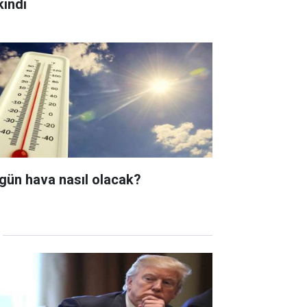
kındı
gün hava nasıl olacak?